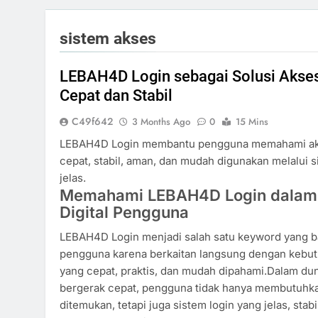
sistem akses
LEBAH4D Login sebagai Solusi Akses
Cepat dan Stabil
C49f642
3 Months Ago
0
15 Mins
LEBAH4D Login membantu pengguna memahami akse
cepat, stabil, aman, dan mudah digunakan melalui s
jelas.
Memahami LEBAH4D Login dalam
Digital Pengguna
LEBAH4D Login menjadi salah satu keyword yang b
pengguna karena berkaitan langsung dengan kebutu
yang cepat, praktis, dan mudah dipahami.Dalam dun
bergerak cepat, pengguna tidak hanya membutuhka
ditemukan, tetapi juga sistem login yang jelas, sta