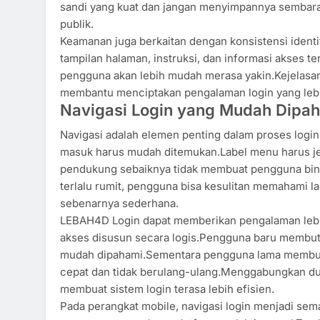
sandi yang kuat dan jangan menyimpannya sembara
publik.
Keamanan juga berkaitan dengan konsistensi identi
tampilan halaman, instruksi, dan informasi akses te
pengguna akan lebih mudah merasa yakin.Kejelasan 
membantu menciptakan pengalaman login yang leb
Navigasi Login yang Mudah Dipa
Navigasi adalah elemen penting dalam proses login
masuk harus mudah ditemukan.Label menu harus je
pendukung sebaiknya tidak membuat pengguna bing
terlalu rumit, pengguna bisa kesulitan memahami l
sebenarnya sederhana.
LEBAH4D Login dapat memberikan pengalaman lebih
akses disusun secara logis.Pengguna baru membu
mudah dipahami.Sementara pengguna lama membu
cepat dan tidak berulang-ulang.Menggabungkan du
membuat sistem login terasa lebih efisien.
Pada perangkat mobile, navigasi login menjadi sem