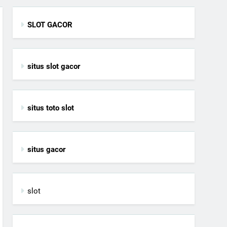
SLOT GACOR
situs slot gacor
situs toto slot
situs gacor
slot