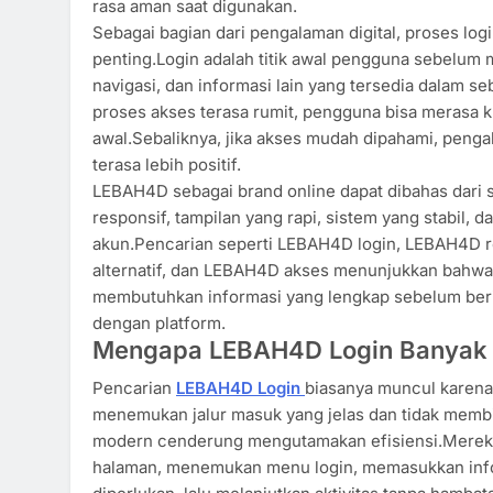
rasa aman saat digunakan.
Sebagai bagian dari pengalaman digital, proses log
penting.Login adalah titik awal pengguna sebelum 
navigasi, dan informasi lain yang tersedia dalam se
proses akses terasa rumit, pengguna bisa merasa 
awal.Sebaliknya, jika akses mudah dipahami, pen
terasa lebih positif.
LEBAH4D sebagai brand online dapat dibahas dari s
responsif, tampilan yang rapi, sistem yang stabil, 
akun.Pencarian seperti LEBAH4D login, LEBAH4D 
alternatif, dan LEBAH4D akses menunjukkan bahw
membutuhkan informasi yang lengkap sebelum berin
dengan platform.
Mengapa LEBAH4D Login Banyak 
Pencarian
LEBAH4D Login
biasanya muncul karena
menemukan jalur masuk yang jelas dan tidak mem
modern cenderung mengutamakan efisiensi.Merek
halaman, menemukan menu login, memasukkan inf