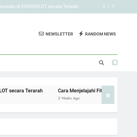
 Tersedia di EDWINSLOT secara Terarah
ng Tersedia di LEBAH4D secara Efektif
ng Tersedia di KAYA787 secara Terarah
NEWSLETTER
RANDOM NEWS
top dengan Proses yang Lebih Terarah
Kebugaran Yang Terpercaya.
 Tersedia di EDWINSLOT secara Terarah
ng Tersedia di LEBAH4D secara Efektif
ng Tersedia di KAYA787 secara Terarah
Terarah
Cara Menjelajahi Fitur Utama yang Tersedia di 
2 Weeks Ago