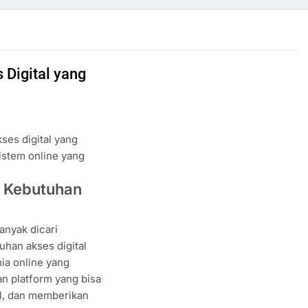
 Digital yang
s digital yang
istem online yang
 Kebutuhan
anyak dicari
han akses digital
ia online yang
n platform yang bisa
bil, dan memberikan