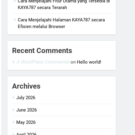
Cara Menjelajahi Fitur Utama yang Tersedia di
KAYA787 secara Terarah
Cara Menjelajahi Halaman KAYA787 secara
Efisien melalui Browser
Recent Comments
A WordPress Commenter
on
Hello world!
Archives
July 2026
June 2026
May 2026
April 2026