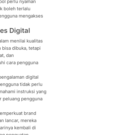
bol perlu nyaman
k boleh terlalu
 pengguna mengakses
s Digital
lam menilai kualitas
bisa dibuka, tetapi
at, dan
uhi cara pengguna
pengalaman digital
Pengguna tidak perlu
ahami instruksi yang
ar peluang pengguna
emperkuat brand
an lancar, mereka
rinya kembali di
ung penguatan