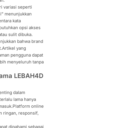
an.
 variasi seperti
mi” menunjukkan
ntara kata
butuhkan opsi akses
au sulit dibuka.
nunjukkan bahwa brand
.Artikel yang
laman pengguna dapat
bih menyeluruh tanpa
Utama LEBAH4D
penting dalam
erlalu lama hanya
asuk.Platform online
ringan, responsif,
pat dipahami sebagai