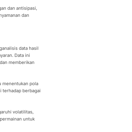
an dan antisipasi,
enyamanan dan
ganalisis data hasil
aran. Data ini
as dan memberikan
tu menentukan pola
i terhadap berbagai
uhi volatilitas,
permainan untuk