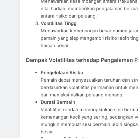
Menawarkan keseimbangan antara frekuens
nilai hadiah, memberikan pengalaman berma
antara risiko dan peluang.
Volatilitas Tinggi
Menawarkan kemenangan besar namun jarang
pemain yang siap mengambil risiko lebih tin
hadiah besar.
Dampak Volatilitas terhadap Pengalaman 
Pengelolaan Risiko
Pemain dapat menyesuaikan taruhan dan str
berdasarkan volatilitas permainan untuk men
dan memaksimalkan peluang menang.
Durasi Bermain
Volatilitas rendah memungkinkan sesi berma
kemenangan kecil yang sering, sedangkan vola
mungkin membuat sesi bermain lebih singkat
besar.