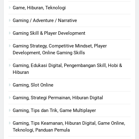
Game, Hiburan, Teknologi
Gaming / Adventure / Narrative
Gaming Skill & Player Development
Gaming Strategy, Competitive Mindset, Player
Development, Online Gaming Skills
Gaming, Edukasi Digital, Pengembangan Skill, Hobi &
Hiburan
Gaming, Slot Online
Gaming, Strategi Permainan, Hiburan Digital
Gaming, Tips dan Trik, Game Multiplayer
Gaming, Tips Keamanan, Hiburan Digital, Game Online,
Teknologi, Panduan Pemula