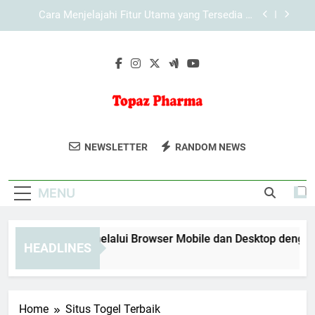
Skip
Cara Menjelajahi Fitur Utama yang Tersedia di
to
LEBAH4D secara Efektif
content
Cara Menjelajahi Fitur Utama yang Tersedia di
KAYA787 secara Terarah
LEBAH4D Login melalui Browser Mobile dan
Desktop dengan Proses yang Lebih Terarah
Cara Menjelajahi Fitur Utama yang Tersedia di
EDWINSLOT secara Terarah
Topaz Pharma
Dapatkan Produk Farmasi Berkualitas Di
Cara Menjelajahi Fitur Utama yang Tersedia di
NEWSLETTER
RANDOM NEWS
LEBAH4D secara Efektif
Topaz Pharma. Kesehatan Dan
Cara Menjelajahi Fitur Utama yang Tersedia di
Kebugaran Yang Terpercaya.
KAYA787 secara Terarah
MENU
BAH4D Login melalui Browser Mobile dan Desktop dengan Pro
HEADLINES
Week Ago
Home
Situs Togel Terbaik