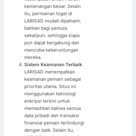
kemenangan besar. Selain
itu, permainan togel di
LARIS4D mudah dipahami,
bahkan bagi pemula
sekalipun, sehingga siapa
pun dapat bergabung dan
mencoba keberuntungan
mereka.
Sistem Keamanan Terbaik
LARIS4D menempatkan
keamanan pemain sebagai
prioritas utama. Situs ini
menggunakan teknologi
enkripsi terkini untuk
memastikan bahwa semua
data pribadi dan transaksi
finansial pemain terlindungi
dengan baik. Selain itu,