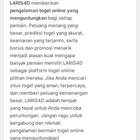
LARIS4D
memberikan
pengalaman togel online yang
menguntungkan
bagi setiap
pemain. Peluang menang yang
besar, prediksi togel yang akurat,
keamanan yang terjamin, serta
bonus dan promosi menarik
menjadi alasan kuat mengapa
banyak pemain memilih LARIS4D
sebagai platform togel online
pilihan mereka. Jika Anda mencari
situs togel yang aman, terpercaya,
dan memberi peluang kemenangan
besar, LARIS4D adalah tempat
yang tepat untuk Anda mencoba
peruntungan. Jangan ragu untuk
bergabung dan nikmati
pengalaman bermain togel online
yang menguntungkan!