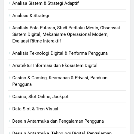
Analisa Sistem & Strategi Adaptif
Analisis & Strategi
Analisis Pola Putaran, Studi Perilaku Mesin, Observasi
Sistem Digital, Mekanisme Operasional Modern,
Evaluasi Ritme Interaktif
Analisis Teknologi Digital & Performa Pengguna
Arsitektur Informasi dan Ekosistem Digital
Casino & Gaming, Keamanan & Privasi, Panduan
Pengguna
Casino, Slot Online, Jackpot
Data Slot & Tren Visual
Desain Antarmuka dan Pengalaman Pengguna
Desain Antarmuka, Teknologi Digital, Pengalaman