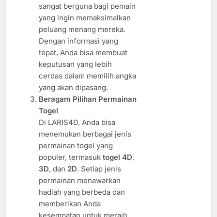
sangat berguna bagi pemain
yang ingin memaksimalkan
peluang menang mereka.
Dengan informasi yang
tepat, Anda bisa membuat
keputusan yang lebih
cerdas dalam memilih angka
yang akan dipasang.
Beragam Pilihan Permainan
Togel
Di LARIS4D, Anda bisa
menemukan berbagai jenis
permainan togel yang
populer, termasuk
togel 4D
,
3D
, dan
2D
. Setiap jenis
permainan menawarkan
hadiah yang berbeda dan
memberikan Anda
kesempatan untuk meraih