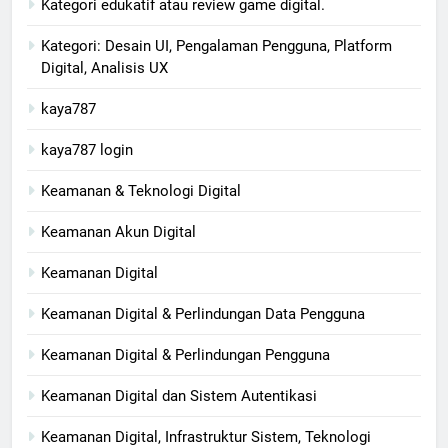
Kategori edukatif atau review game digital.
Kategori: Desain UI, Pengalaman Pengguna, Platform
Digital, Analisis UX
kaya787
kaya787 login
Keamanan & Teknologi Digital
Keamanan Akun Digital
Keamanan Digital
Keamanan Digital & Perlindungan Data Pengguna
Keamanan Digital & Perlindungan Pengguna
Keamanan Digital dan Sistem Autentikasi
Keamanan Digital, Infrastruktur Sistem, Teknologi