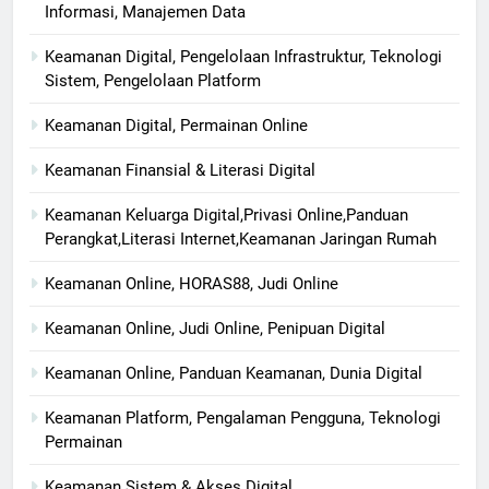
Informasi, Manajemen Data
Keamanan Digital, Pengelolaan Infrastruktur, Teknologi
Sistem, Pengelolaan Platform
Keamanan Digital, Permainan Online
Keamanan Finansial & Literasi Digital
Keamanan Keluarga Digital,Privasi Online,Panduan
Perangkat,Literasi Internet,Keamanan Jaringan Rumah
Keamanan Online, HORAS88, Judi Online
Keamanan Online, Judi Online, Penipuan Digital
Keamanan Online, Panduan Keamanan, Dunia Digital
Keamanan Platform, Pengalaman Pengguna, Teknologi
Permainan
Keamanan Sistem & Akses Digital