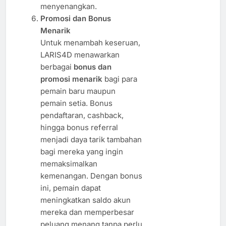
menyenangkan.
Promosi dan Bonus
Menarik
Untuk menambah keseruan,
LARIS4D menawarkan
berbagai
bonus dan
promosi menarik
bagi para
pemain baru maupun
pemain setia. Bonus
pendaftaran, cashback,
hingga bonus referral
menjadi daya tarik tambahan
bagi mereka yang ingin
memaksimalkan
kemenangan. Dengan bonus
ini, pemain dapat
meningkatkan saldo akun
mereka dan memperbesar
peluang menang tanpa perlu