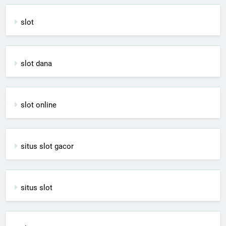
slot
slot dana
slot online
situs slot gacor
situs slot