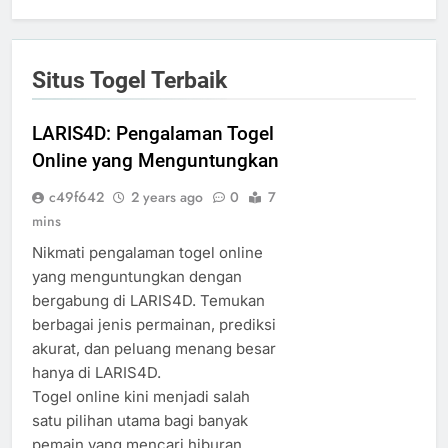
Situs Togel Terbaik
LARIS4D: Pengalaman Togel
Online yang Menguntungkan
c49f642
2 years ago
0
7
mins
Nikmati pengalaman togel online
yang menguntungkan dengan
bergabung di LARIS4D. Temukan
berbagai jenis permainan, prediksi
akurat, dan peluang menang besar
hanya di LARIS4D.
Togel online kini menjadi salah
satu pilihan utama bagi banyak
pemain yang mencari hiburan