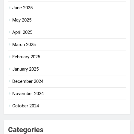
June 2025
May 2025
April 2025
March 2025
February 2025
January 2025
December 2024
November 2024
October 2024
Categories