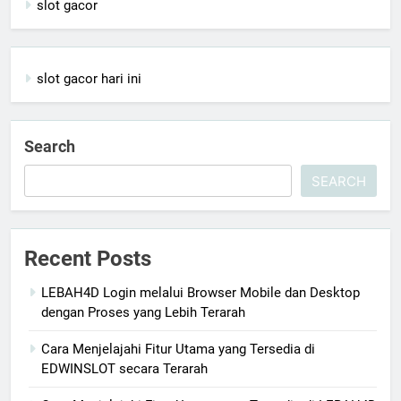
slot gacor
slot gacor hari ini
Search
SEARCH
Recent Posts
LEBAH4D Login melalui Browser Mobile dan Desktop
dengan Proses yang Lebih Terarah
Cara Menjelajahi Fitur Utama yang Tersedia di
EDWINSLOT secara Terarah