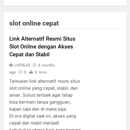
slot online cepat
Link Alternatif Resmi Situs
Slot Online dengan Akses
Cepat dan Stabil
c49f642
6 months
ago
0
6 mins
Temukan link alternatif resmi situs
slot online yang cepat, stabil, dan
aman. Solusi terbaik agar tetap
bisa bermain tanpa gangguan,
kapan saja dan di mana saja.
Di era digital saat ini, akses yang
cepat dan stabil menjadi
kebutuhan utama bagi para pemain