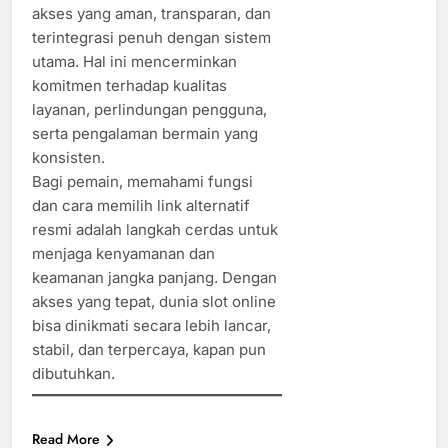
akses yang aman, transparan, dan
terintegrasi penuh dengan sistem
utama. Hal ini mencerminkan
komitmen terhadap kualitas
layanan, perlindungan pengguna,
serta pengalaman bermain yang
konsisten.
Bagi pemain, memahami fungsi
dan cara memilih link alternatif
resmi adalah langkah cerdas untuk
menjaga kenyamanan dan
keamanan jangka panjang. Dengan
akses yang tepat, dunia slot online
bisa dinikmati secara lebih lancar,
stabil, dan terpercaya, kapan pun
dibutuhkan.
Read More