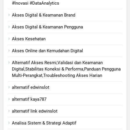
#Inovasi #DataAnalytics
Akses Digital & Keamanan Brand
Akses Digital & Keamanan Pengguna
Akses Kesehatan
Akses Online dan Kemudahan Digital
Alternatif Akses Resmi,Validasi dan Keamanan
Digital,Stabilitas Koneksi & Performa,Panduan Pengguna
Multi-Perangkat,Troubleshooting Akses Harian
alternatif edwinslot
alternatif kaya787
alternatif link edwinslot
Analisa Sistem & Strategi Adaptif