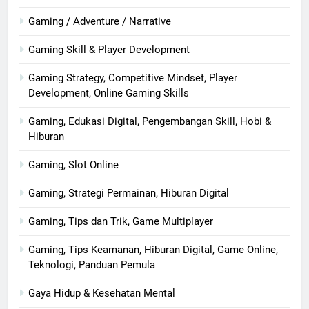
Gaming / Adventure / Narrative
Gaming Skill & Player Development
Gaming Strategy, Competitive Mindset, Player
Development, Online Gaming Skills
Gaming, Edukasi Digital, Pengembangan Skill, Hobi &
Hiburan
Gaming, Slot Online
Gaming, Strategi Permainan, Hiburan Digital
Gaming, Tips dan Trik, Game Multiplayer
Gaming, Tips Keamanan, Hiburan Digital, Game Online,
Teknologi, Panduan Pemula
Gaya Hidup & Kesehatan Mental