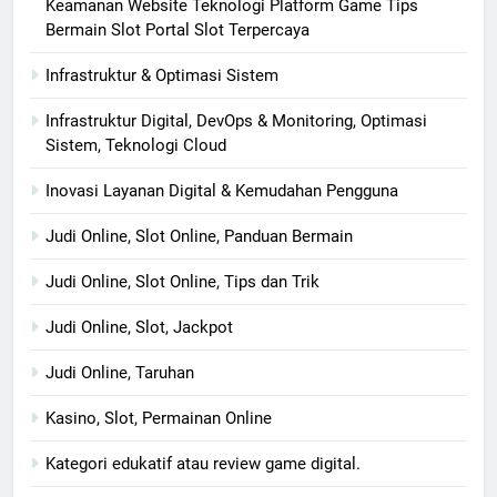
Keamanan Website Teknologi Platform Game Tips
Bermain Slot Portal Slot Terpercaya
Infrastruktur & Optimasi Sistem
Infrastruktur Digital, DevOps & Monitoring, Optimasi
Sistem, Teknologi Cloud
Inovasi Layanan Digital & Kemudahan Pengguna
Judi Online, Slot Online, Panduan Bermain
Judi Online, Slot Online, Tips dan Trik
Judi Online, Slot, Jackpot
Judi Online, Taruhan
Kasino, Slot, Permainan Online
Kategori edukatif atau review game digital.