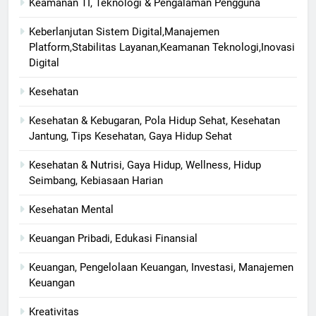
Keamanan TI, Teknologi & Pengalaman Pengguna
Keberlanjutan Sistem Digital,Manajemen
Platform,Stabilitas Layanan,Keamanan Teknologi,Inovasi
Digital
Kesehatan
Kesehatan & Kebugaran, Pola Hidup Sehat, Kesehatan
Jantung, Tips Kesehatan, Gaya Hidup Sehat
Kesehatan & Nutrisi, Gaya Hidup, Wellness, Hidup
Seimbang, Kebiasaan Harian
Kesehatan Mental
Keuangan Pribadi, Edukasi Finansial
Keuangan, Pengelolaan Keuangan, Investasi, Manajemen
Keuangan
Kreativitas