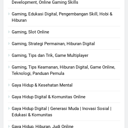
Development, Online Gaming Skills
Gaming, Edukasi Digital, Pengembangan Skill, Hobi &
Hiburan
Gaming, Slot Online
Gaming, Strategi Permainan, Hiburan Digital
Gaming, Tips dan Trik, Game Multiplayer
Gaming, Tips Keamanan, Hiburan Digital, Game Online,
Teknologi, Panduan Pemula
Gaya Hidup & Kesehatan Mental
Gaya Hidup Digital & Komunitas Online
Gaya Hidup Digital | Generasi Muda | Inovasi Sosial |
Edukasi & Komunitas
Gaya Hidup, Hiburan, Judi Online