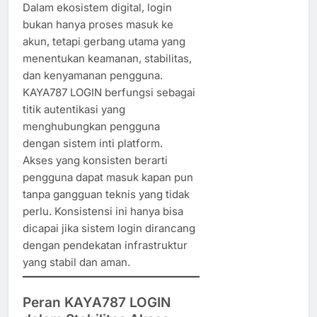
Dalam ekosistem digital, login
bukan hanya proses masuk ke
akun, tetapi gerbang utama yang
menentukan keamanan, stabilitas,
dan kenyamanan pengguna.
KAYA787 LOGIN berfungsi sebagai
titik autentikasi yang
menghubungkan pengguna
dengan sistem inti platform.
Akses yang konsisten berarti
pengguna dapat masuk kapan pun
tanpa gangguan teknis yang tidak
perlu. Konsistensi ini hanya bisa
dicapai jika sistem login dirancang
dengan pendekatan infrastruktur
yang stabil dan aman.
Peran KAYA787 LOGIN