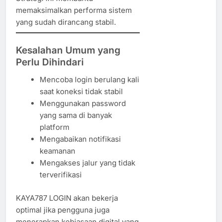
memaksimalkan performa sistem
yang sudah dirancang stabil.
Kesalahan Umum yang
Perlu Dihindari
Mencoba login berulang kali
saat koneksi tidak stabil
Menggunakan password
yang sama di banyak
platform
Mengabaikan notifikasi
keamanan
Mengakses jalur yang tidak
terverifikasi
KAYA787 LOGIN akan bekerja
optimal jika pengguna juga
menerapkan kebiasaan digital yang