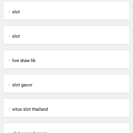
slot
slot
live draw hk
slot gacor
situs slot thailand