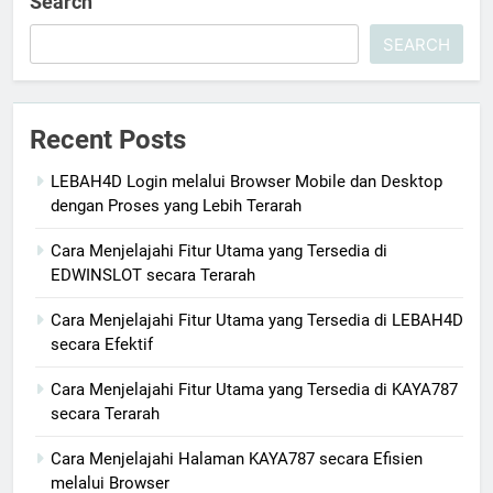
Search
SEARCH
Recent Posts
LEBAH4D Login melalui Browser Mobile dan Desktop
dengan Proses yang Lebih Terarah
Cara Menjelajahi Fitur Utama yang Tersedia di
EDWINSLOT secara Terarah
Cara Menjelajahi Fitur Utama yang Tersedia di LEBAH4D
secara Efektif
Cara Menjelajahi Fitur Utama yang Tersedia di KAYA787
secara Terarah
Cara Menjelajahi Halaman KAYA787 secara Efisien
melalui Browser