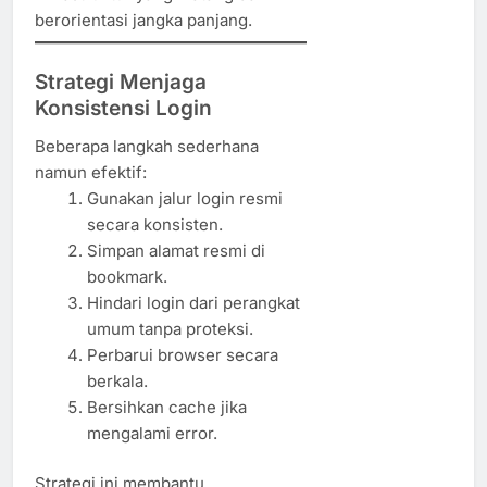
berorientasi jangka panjang.
Strategi Menjaga
Konsistensi Login
Beberapa langkah sederhana
namun efektif:
Gunakan jalur login resmi
secara konsisten.
Simpan alamat resmi di
bookmark.
Hindari login dari perangkat
umum tanpa proteksi.
Perbarui browser secara
berkala.
Bersihkan cache jika
mengalami error.
Strategi ini membantu