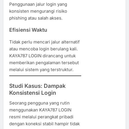
Penggunaan jalur login yang
konsisten mengurangi risiko
phishing atau salah akses.
Efisiensi Waktu
Tidak perlu mencari jalur alternatif
atau mencoba login berulang kali.
KAYA787 LOGIN dirancang untuk
memberikan pengalaman tersebut
melalui sistem yang terstruktur.
Studi Kasus: Dampak
Konsistensi Login
Seorang pengguna yang rutin
menggunakan KAYA787 LOGIN
resmi melalui perangkat pribadi
dengan koneksi stabil hampir tidak