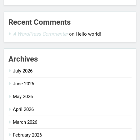
Recent Comments
A WordPress Commenter
on
Hello world!
Archives
July 2026
June 2026
May 2026
April 2026
March 2026
February 2026