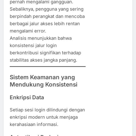
pernah mengalami gangguan.
Sebaliknya, pengguna yang sering
berpindah perangkat dan mencoba
berbagai jalur akses lebih rentan
mengalami error.
Analisis menunjukkan bahwa
konsistensi jalur login
berkontribusi signifikan terhadap
stabilitas akses jangka panjang.
Sistem Keamanan yang
Mendukung Konsistensi
Enkripsi Data
Setiap sesi login dilindungi dengan
enkripsi modern untuk menjaga
kerahasiaan informasi.