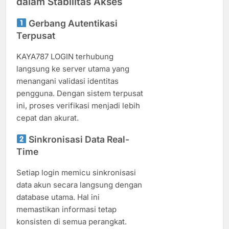
dalam Stabilitas Akses
Gerbang Autentikasi
Terpusat
KAYA787 LOGIN terhubung
langsung ke server utama yang
menangani validasi identitas
pengguna. Dengan sistem terpusat
ini, proses verifikasi menjadi lebih
cepat dan akurat.
Sinkronisasi Data Real-
Time
Setiap login memicu sinkronisasi
data akun secara langsung dengan
database utama. Hal ini
memastikan informasi tetap
konsisten di semua perangkat.