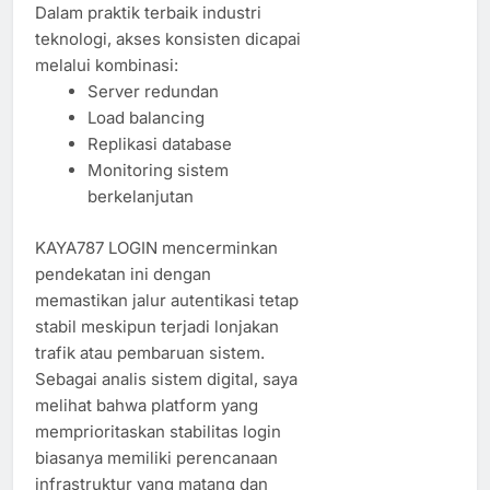
Dalam praktik terbaik industri
teknologi, akses konsisten dicapai
melalui kombinasi:
Server redundan
Load balancing
Replikasi database
Monitoring sistem
berkelanjutan
KAYA787 LOGIN mencerminkan
pendekatan ini dengan
memastikan jalur autentikasi tetap
stabil meskipun terjadi lonjakan
trafik atau pembaruan sistem.
Sebagai analis sistem digital, saya
melihat bahwa platform yang
memprioritaskan stabilitas login
biasanya memiliki perencanaan
infrastruktur yang matang dan