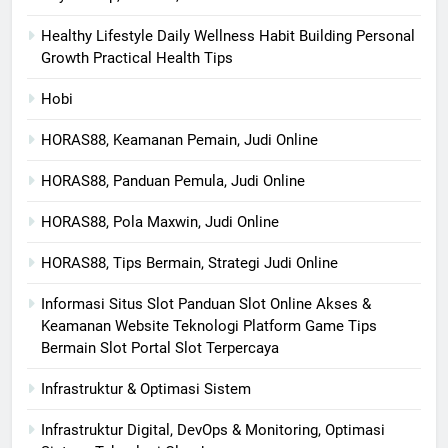
Healthy Lifestyle Daily Wellness Habit Building Personal
Growth Practical Health Tips
Hobi
HORAS88, Keamanan Pemain, Judi Online
HORAS88, Panduan Pemula, Judi Online
HORAS88, Pola Maxwin, Judi Online
HORAS88, Tips Bermain, Strategi Judi Online
Informasi Situs Slot Panduan Slot Online Akses &
Keamanan Website Teknologi Platform Game Tips
Bermain Slot Portal Slot Terpercaya
Infrastruktur & Optimasi Sistem
Infrastruktur Digital, DevOps & Monitoring, Optimasi