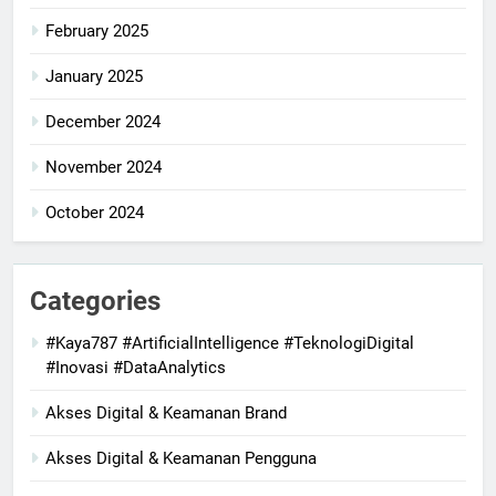
February 2025
January 2025
December 2024
November 2024
October 2024
Categories
#Kaya787 #ArtificialIntelligence #TeknologiDigital
#Inovasi #DataAnalytics
Akses Digital & Keamanan Brand
Akses Digital & Keamanan Pengguna