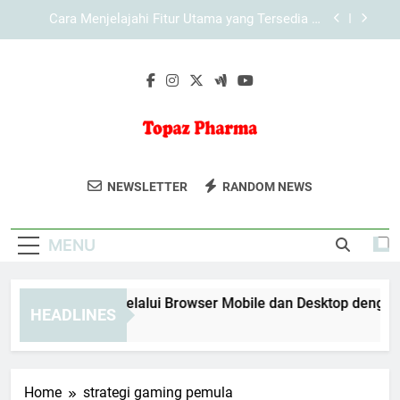
Skip
Cara Menjelajahi Fitur Utama yang Tersedia di
to
LEBAH4D secara Efektif
content
Cara Menjelajahi Fitur Utama yang Tersedia di
KAYA787 secara Terarah
LEBAH4D Login melalui Browser Mobile dan
Desktop dengan Proses yang Lebih Terarah
Cara Menjelajahi Fitur Utama yang Tersedia di
EDWINSLOT secara Terarah
Topaz Pharma
Dapatkan Produk Farmasi Berkualitas Di
Cara Menjelajahi Fitur Utama yang Tersedia di
NEWSLETTER
RANDOM NEWS
LEBAH4D secara Efektif
Topaz Pharma. Kesehatan Dan
Cara Menjelajahi Fitur Utama yang Tersedia di
Kebugaran Yang Terpercaya.
KAYA787 secara Terarah
MENU
BAH4D Login melalui Browser Mobile dan Desktop dengan Pro
HEADLINES
eek Ago
Home
strategi gaming pemula