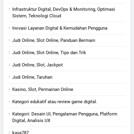
Infrastruktur Digital, DevOps & Monitoring, Optimasi
Sistem, Teknologi Cloud
Inovasi Layanan Digital & Kemudahan Pengguna
Judi Online, Slot Online, Panduan Bermain
Judi Online, Slot Online, Tips dan Trik
Judi Online, Slot, Jackpot
Judi Online, Taruhan
Kasino, Slot, Permainan Online
Kategori edukatif atau review game digital.
Kategori: Desain UI, Pengalaman Pengguna, Platform
Digital, Analisis UX
kaya787