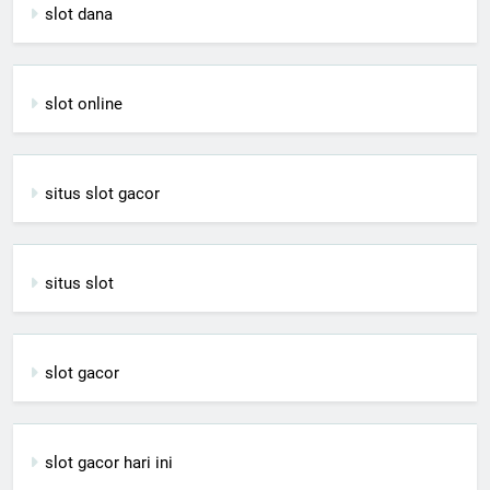
slot dana
slot online
situs slot gacor
situs slot
slot gacor
slot gacor hari ini