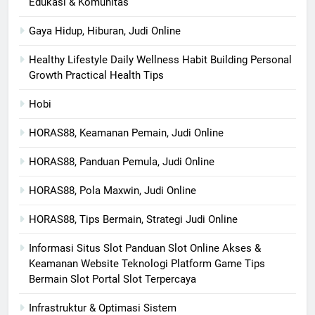
Edukasi & Komunitas
Gaya Hidup, Hiburan, Judi Online
Healthy Lifestyle Daily Wellness Habit Building Personal
Growth Practical Health Tips
Hobi
HORAS88, Keamanan Pemain, Judi Online
HORAS88, Panduan Pemula, Judi Online
HORAS88, Pola Maxwin, Judi Online
HORAS88, Tips Bermain, Strategi Judi Online
Informasi Situs Slot Panduan Slot Online Akses &
Keamanan Website Teknologi Platform Game Tips
Bermain Slot Portal Slot Terpercaya
Infrastruktur & Optimasi Sistem