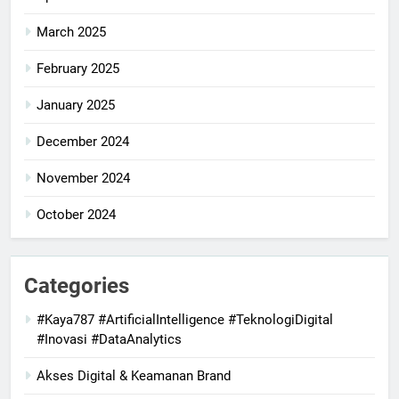
March 2025
February 2025
January 2025
December 2024
November 2024
October 2024
Categories
#Kaya787 #ArtificialIntelligence #TeknologiDigital
#Inovasi #DataAnalytics
Akses Digital & Keamanan Brand