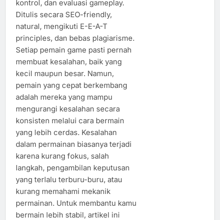
kontrol, dan evaluasi gameplay.
Ditulis secara SEO-friendly,
natural, mengikuti E-E-A-T
principles, dan bebas plagiarisme.
Setiap pemain game pasti pernah
membuat kesalahan, baik yang
kecil maupun besar. Namun,
pemain yang cepat berkembang
adalah mereka yang mampu
mengurangi kesalahan secara
konsisten melalui cara bermain
yang lebih cerdas. Kesalahan
dalam permainan biasanya terjadi
karena kurang fokus, salah
langkah, pengambilan keputusan
yang terlalu terburu-buru, atau
kurang memahami mekanik
permainan. Untuk membantu kamu
bermain lebih stabil, artikel ini