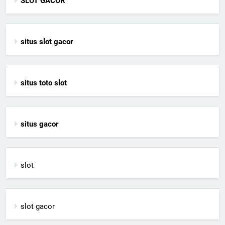
SLOT GACOR
situs slot gacor
situs toto slot
situs gacor
slot
slot gacor