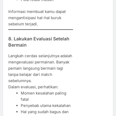
Informasi membuat kamu dapat
mengantisipasi hal-hal buruk
sebelum terjadi.
8. Lakukan Evaluasi Setelah
Bermain
Langkah cerdas selanjutnya adalah
mengevaluasi permainan. Banyak
pemain langsung bermain lagi
tanpa belajar dari match
sebelumnya.
Dalam evaluasi, perhatikan:
Momen kesalahan paling
fatal
Penyebab utama kekalahan
Hal yang sudah bagus dan