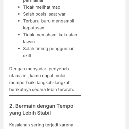
permainan
Tidak melihat map
Salah posisi saat war
Terburu-buru mengambil
keputusan
Tidak memahami kekuatan
lawan
Salah timing penggunaan
skill
Dengan menyadari penyebab
utama ini, kamu dapat mulai
memperbaiki langkah-langkah
berikutnya secara lebih terarah.
2. Bermain dengan Tempo
yang Lebih Stabil
Kesalahan sering terjadi karena