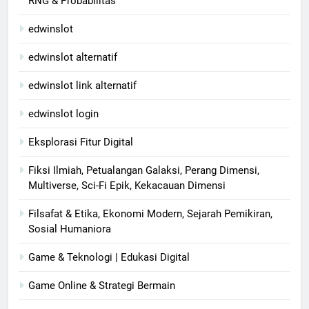
RNG & Probabilitas
edwinslot
edwinslot alternatif
edwinslot link alternatif
edwinslot login
Eksplorasi Fitur Digital
Fiksi Ilmiah, Petualangan Galaksi, Perang Dimensi,
Multiverse, Sci-Fi Epik, Kekacauan Dimensi
Filsafat & Etika, Ekonomi Modern, Sejarah Pemikiran,
Sosial Humaniora
Game & Teknologi | Edukasi Digital
Game Online & Strategi Bermain