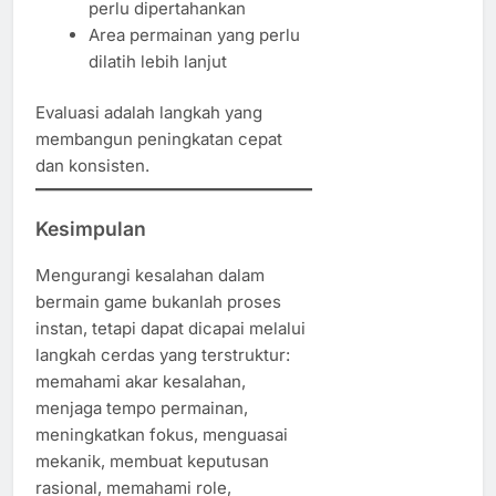
perlu dipertahankan
Area permainan yang perlu
dilatih lebih lanjut
Evaluasi adalah langkah yang
membangun peningkatan cepat
dan konsisten.
Kesimpulan
Mengurangi kesalahan dalam
bermain game bukanlah proses
instan, tetapi dapat dicapai melalui
langkah cerdas yang terstruktur:
memahami akar kesalahan,
menjaga tempo permainan,
meningkatkan fokus, menguasai
mekanik, membuat keputusan
rasional, memahami role,