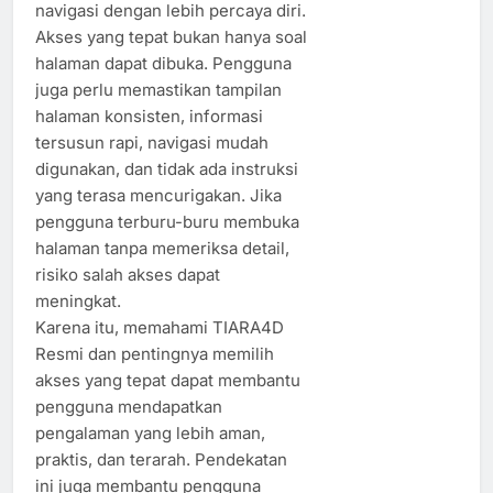
navigasi dengan lebih percaya diri.
Akses yang tepat bukan hanya soal
halaman dapat dibuka. Pengguna
juga perlu memastikan tampilan
halaman konsisten, informasi
tersusun rapi, navigasi mudah
digunakan, dan tidak ada instruksi
yang terasa mencurigakan. Jika
pengguna terburu-buru membuka
halaman tanpa memeriksa detail,
risiko salah akses dapat
meningkat.
Karena itu, memahami TIARA4D
Resmi dan pentingnya memilih
akses yang tepat dapat membantu
pengguna mendapatkan
pengalaman yang lebih aman,
praktis, dan terarah. Pendekatan
ini juga membantu pengguna