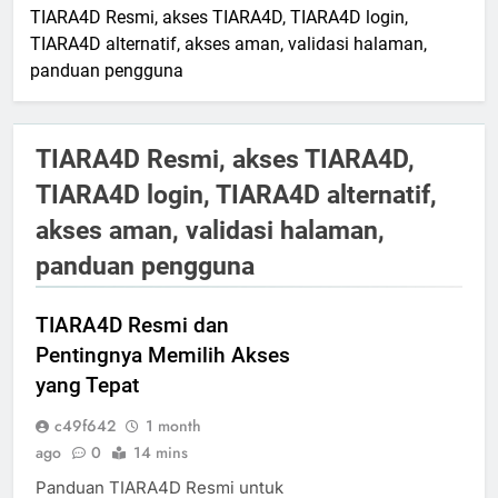
TIARA4D Resmi, akses TIARA4D, TIARA4D login,
TIARA4D alternatif, akses aman, validasi halaman,
panduan pengguna
TIARA4D Resmi, akses TIARA4D,
TIARA4D login, TIARA4D alternatif,
akses aman, validasi halaman,
panduan pengguna
TIARA4D Resmi dan
Pentingnya Memilih Akses
yang Tepat
c49f642
1 month
ago
0
14 mins
Panduan TIARA4D Resmi untuk