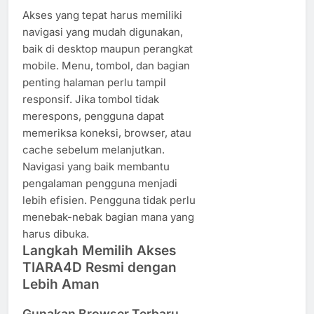
Akses yang tepat harus memiliki
navigasi yang mudah digunakan,
baik di desktop maupun perangkat
mobile. Menu, tombol, dan bagian
penting halaman perlu tampil
responsif. Jika tombol tidak
merespons, pengguna dapat
memeriksa koneksi, browser, atau
cache sebelum melanjutkan.
Navigasi yang baik membantu
pengalaman pengguna menjadi
lebih efisien. Pengguna tidak perlu
menebak-nebak bagian mana yang
harus dibuka.
Langkah Memilih Akses
TIARA4D Resmi dengan
Lebih Aman
Gunakan Browser Terbaru