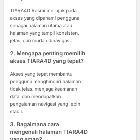
TIARA4D Resmi merujuk pada
akses yang dipahami pengguna
sebagai halaman utama atau
halaman yang tampil konsisten,
jelas, dan mudah dinavigasi.
2. Mengapa penting memilih
akses TIARA4D yang tepat?
Akses yang tepat membantu
pengguna menghindari halaman
tidak jelas, menjaga keamanan
data, dan mendapatkan
pengalaman navigasi yang lebih
stabil.
3. Bagaimana cara
mengenali halaman TIARA4D
yang aman?