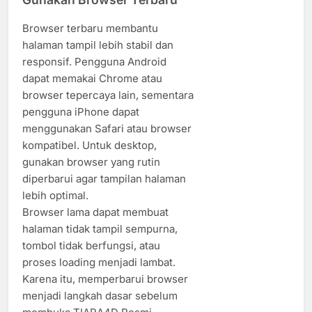
Browser terbaru membantu
halaman tampil lebih stabil dan
responsif. Pengguna Android
dapat memakai Chrome atau
browser tepercaya lain, sementara
pengguna iPhone dapat
menggunakan Safari atau browser
kompatibel. Untuk desktop,
gunakan browser yang rutin
diperbarui agar tampilan halaman
lebih optimal.
Browser lama dapat membuat
halaman tidak tampil sempurna,
tombol tidak berfungsi, atau
proses loading menjadi lambat.
Karena itu, memperbarui browser
menjadi langkah dasar sebelum