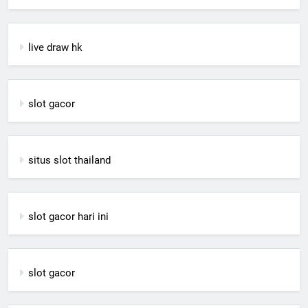
live draw hk
slot gacor
situs slot thailand
slot gacor hari ini
slot gacor