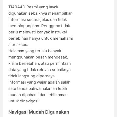
TIARA4D Resmi yang layak
digunakan sebaiknya menampilkan
informasi secara jelas dan tidak
membingungkan. Pengguna tidak
perlu melewati banyak instruksi
berlebihan hanya untuk memahami
alur akses.
Halaman yang terlalu banyak
menggunakan pesan mendesak,
klaim berlebihan, atau permintaan
data yang tidak relevan sebaiknya
tidak langsung dipercaya.
Informasi yang wajar adalah salah
satu tanda bahwa halaman lebih
mudah dipahami dan lebih aman
untuk dinavigasi.
Navigasi Mudah Digunakan