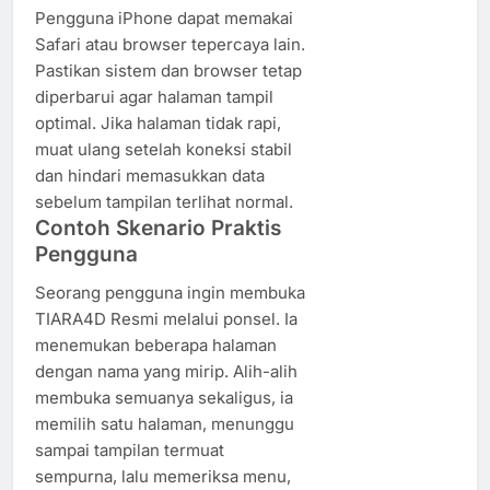
Pengguna iPhone dapat memakai
Safari atau browser tepercaya lain.
Pastikan sistem dan browser tetap
diperbarui agar halaman tampil
optimal. Jika halaman tidak rapi,
muat ulang setelah koneksi stabil
dan hindari memasukkan data
sebelum tampilan terlihat normal.
Contoh Skenario Praktis
Pengguna
Seorang pengguna ingin membuka
TIARA4D Resmi melalui ponsel. Ia
menemukan beberapa halaman
dengan nama yang mirip. Alih-alih
membuka semuanya sekaligus, ia
memilih satu halaman, menunggu
sampai tampilan termuat
sempurna, lalu memeriksa menu,