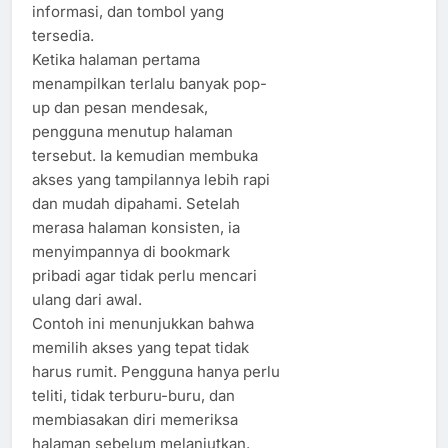
informasi, dan tombol yang
tersedia.
Ketika halaman pertama
menampilkan terlalu banyak pop-
up dan pesan mendesak,
pengguna menutup halaman
tersebut. Ia kemudian membuka
akses yang tampilannya lebih rapi
dan mudah dipahami. Setelah
merasa halaman konsisten, ia
menyimpannya di bookmark
pribadi agar tidak perlu mencari
ulang dari awal.
Contoh ini menunjukkan bahwa
memilih akses yang tepat tidak
harus rumit. Pengguna hanya perlu
teliti, tidak terburu-buru, dan
membiasakan diri memeriksa
halaman sebelum melanjutkan.