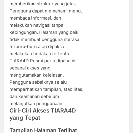
memberikan struktur yang jelas.
Pengguna dapat memahami menu,
membaca informasi, dan
melakukan navigasi tanpa
kebingungan. Halaman yang baik
tidak membuat pengguna merasa
terburu-buru atau dipaksa
melakukan tindakan tertentu.
TIARA4D Resmi perlu dipahami
sebagai akses yang
mengutamakan kejelasan.
Pengguna sebaiknya selalu
memperhatikan tampilan, stabilitas,
dan keamanan sebelum
melanjutkan penggunaan.
Ciri-Ciri Akses TIARA4D
yang Tepat
Tampilan Halaman Terlihat