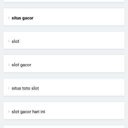
situs gacor
slot
slot gacor
situs toto slot
slot gacor hari ini