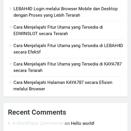
LEBAH4D Login melalui Browser Mobile dan Desktop
dengan Proses yang Lebih Terarah
Cara Menjelajahi Fitur Utama yang Tersedia di
EDWINSLOT secara Terarah
Cara Menjelajahi Fitur Utama yang Tersedia di LEBAH4D
secara Efektif
Cara Menjelajahi Fitur Utama yang Tersedia di KAYA787
secara Terarah
Cara Menjelajahi Halaman KAYA787 secara Efisien
melalui Browser
Recent Comments
A WordPress Commenter
on
Hello world!