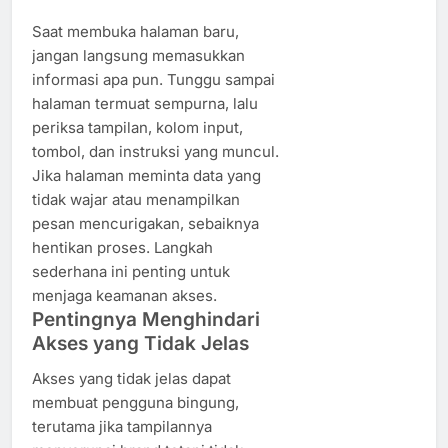
Saat membuka halaman baru,
jangan langsung memasukkan
informasi apa pun. Tunggu sampai
halaman termuat sempurna, lalu
periksa tampilan, kolom input,
tombol, dan instruksi yang muncul.
Jika halaman meminta data yang
tidak wajar atau menampilkan
pesan mencurigakan, sebaiknya
hentikan proses. Langkah
sederhana ini penting untuk
menjaga keamanan akses.
Pentingnya Menghindari
Akses yang Tidak Jelas
Akses yang tidak jelas dapat
membuat pengguna bingung,
terutama jika tampilannya