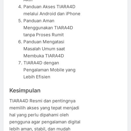
Panduan Akses TIARA4D
melalui Android dan iPhone
Panduan Aman
Menggunakan TIARA4D
tanpa Proses Rumit
Panduan Mengatasi
Masalah Umum saat
Membuka TIARA4D
TIARA4D dengan
Pengalaman Mobile yang
Lebih Efisien
Kesimpulan
TIARA4D Resmi dan pentingnya
memilih akses yang tepat menjadi
hal yang perlu dipahami oleh
pengguna agar pengalaman digital
lebih aman, stabil, dan mudah