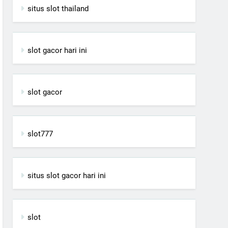
situs slot thailand
slot gacor hari ini
slot gacor
slot777
situs slot gacor hari ini
slot