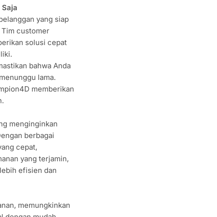
 Saja
elanggan yang siap
 Tim customer
erikan solusi cepat
iki.
emastikan bahwa Anda
s menunggu lama.
hampion4D memberikan
n.
yang menginginkan
 Dengan berbagai
yang cepat,
anan yang terjamin,
ebih efisien dan
anan, memungkinkan
tal dengan mudah,