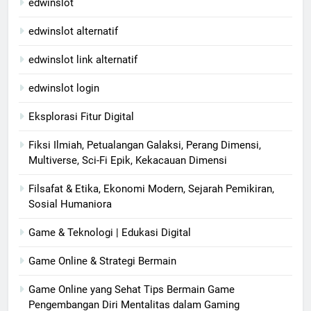
edwinslot
edwinslot alternatif
edwinslot link alternatif
edwinslot login
Eksplorasi Fitur Digital
Fiksi Ilmiah, Petualangan Galaksi, Perang Dimensi,
Multiverse, Sci-Fi Epik, Kekacauan Dimensi
Filsafat & Etika, Ekonomi Modern, Sejarah Pemikiran,
Sosial Humaniora
Game & Teknologi | Edukasi Digital
Game Online & Strategi Bermain
Game Online yang Sehat Tips Bermain Game
Pengembangan Diri Mentalitas dalam Gaming