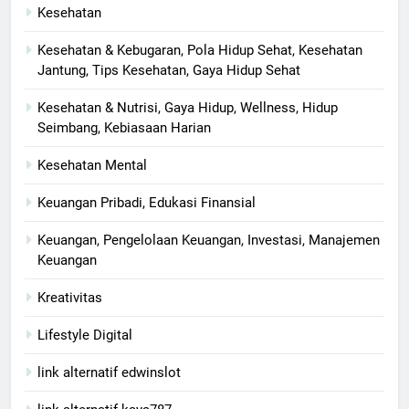
Kesehatan
Kesehatan & Kebugaran, Pola Hidup Sehat, Kesehatan
Jantung, Tips Kesehatan, Gaya Hidup Sehat
Kesehatan & Nutrisi, Gaya Hidup, Wellness, Hidup
Seimbang, Kebiasaan Harian
Kesehatan Mental
Keuangan Pribadi, Edukasi Finansial
Keuangan, Pengelolaan Keuangan, Investasi, Manajemen
Keuangan
Kreativitas
Lifestyle Digital
link alternatif edwinslot