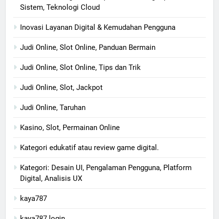
Sistem, Teknologi Cloud
Inovasi Layanan Digital & Kemudahan Pengguna
Judi Online, Slot Online, Panduan Bermain
Judi Online, Slot Online, Tips dan Trik
Judi Online, Slot, Jackpot
Judi Online, Taruhan
Kasino, Slot, Permainan Online
Kategori edukatif atau review game digital.
Kategori: Desain UI, Pengalaman Pengguna, Platform
Digital, Analisis UX
kaya787
kaya787 login