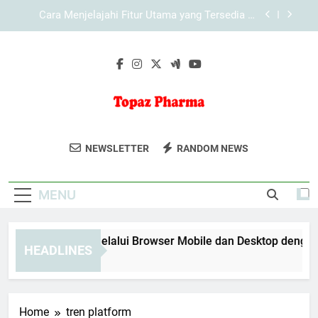
Skip
Cara Menjelajahi Fitur Utama yang Tersedia di
to
LEBAH4D secara Efektif
content
Cara Menjelajahi Fitur Utama yang Tersedia di
KAYA787 secara Terarah
LEBAH4D Login melalui Browser Mobile dan
Desktop dengan Proses yang Lebih Terarah
Cara Menjelajahi Fitur Utama yang Tersedia di
EDWINSLOT secara Terarah
Topaz Pharma
Dapatkan Produk Farmasi Berkualitas Di
Cara Menjelajahi Fitur Utama yang Tersedia di
NEWSLETTER
RANDOM NEWS
LEBAH4D secara Efektif
Topaz Pharma. Kesehatan Dan
Cara Menjelajahi Fitur Utama yang Tersedia di
Kebugaran Yang Terpercaya.
KAYA787 secara Terarah
MENU
BAH4D Login melalui Browser Mobile dan Desktop dengan Pro
HEADLINES
Weeks Ago
Home
tren platform