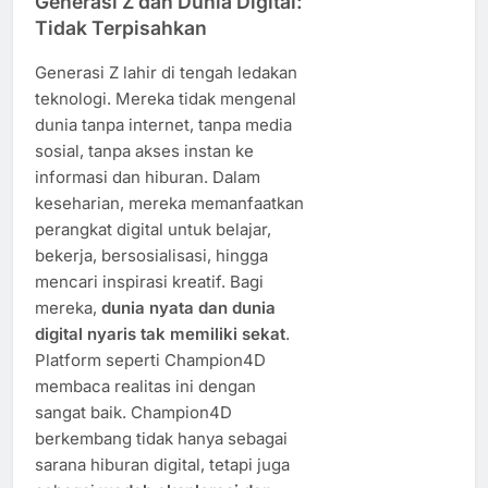
Generasi Z dan Dunia Digital:
Tidak Terpisahkan
Generasi Z lahir di tengah ledakan
teknologi. Mereka tidak mengenal
dunia tanpa internet, tanpa media
sosial, tanpa akses instan ke
informasi dan hiburan. Dalam
keseharian, mereka memanfaatkan
perangkat digital untuk belajar,
bekerja, bersosialisasi, hingga
mencari inspirasi kreatif. Bagi
mereka,
dunia nyata dan dunia
digital nyaris tak memiliki sekat
.
Platform seperti Champion4D
membaca realitas ini dengan
sangat baik. Champion4D
berkembang tidak hanya sebagai
sarana hiburan digital, tetapi juga