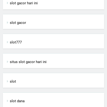
slot gacor hari ini
slot gacor
slot777
situs slot gacor hari ini
slot
slot dana