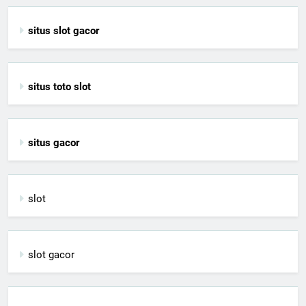
situs slot gacor
situs toto slot
situs gacor
slot
slot gacor