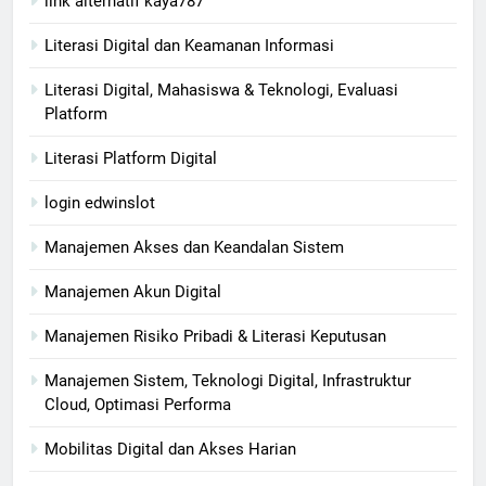
link alternatif kaya787
Literasi Digital dan Keamanan Informasi
Literasi Digital, Mahasiswa & Teknologi, Evaluasi
Platform
Literasi Platform Digital
login edwinslot
Manajemen Akses dan Keandalan Sistem
Manajemen Akun Digital
Manajemen Risiko Pribadi & Literasi Keputusan
Manajemen Sistem, Teknologi Digital, Infrastruktur
Cloud, Optimasi Performa
Mobilitas Digital dan Akses Harian