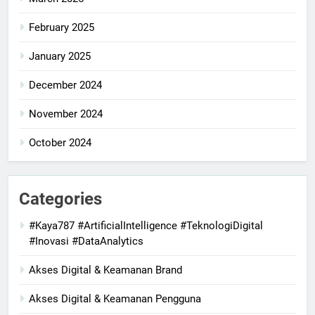
February 2025
January 2025
December 2024
November 2024
October 2024
Categories
#Kaya787 #ArtificialIntelligence #TeknologiDigital
#Inovasi #DataAnalytics
Akses Digital & Keamanan Brand
Akses Digital & Keamanan Pengguna