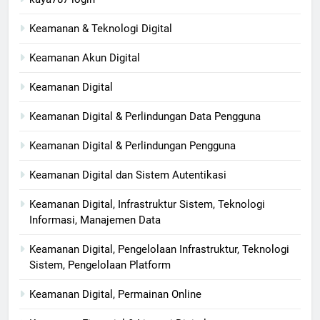
Keamanan & Teknologi Digital
Keamanan Akun Digital
Keamanan Digital
Keamanan Digital & Perlindungan Data Pengguna
Keamanan Digital & Perlindungan Pengguna
Keamanan Digital dan Sistem Autentikasi
Keamanan Digital, Infrastruktur Sistem, Teknologi
Informasi, Manajemen Data
Keamanan Digital, Pengelolaan Infrastruktur, Teknologi
Sistem, Pengelolaan Platform
Keamanan Digital, Permainan Online