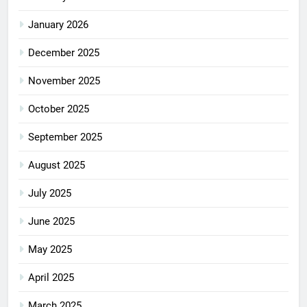
January 2026
December 2025
November 2025
October 2025
September 2025
August 2025
July 2025
June 2025
May 2025
April 2025
March 2025