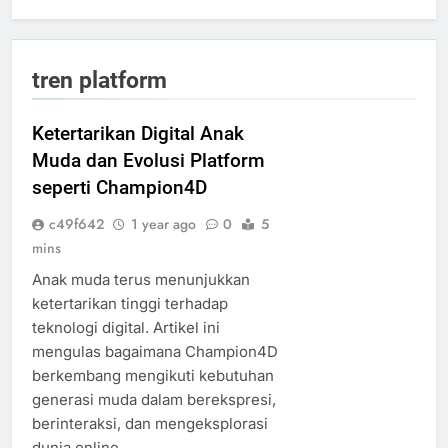
tren platform
Ketertarikan Digital Anak
Muda dan Evolusi Platform
seperti Champion4D
c49f642
1 year ago
0
5
mins
Anak muda terus menunjukkan
ketertarikan tinggi terhadap
teknologi digital. Artikel ini
mengulas bagaimana Champion4D
berkembang mengikuti kebutuhan
generasi muda dalam berekspresi,
berinteraksi, dan mengeksplorasi
dunia online.