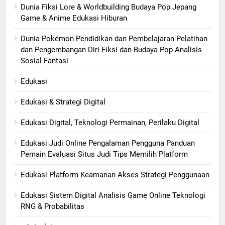
Dunia Fiksi Lore & Worldbuilding Budaya Pop Jepang
Game & Anime Edukasi Hiburan
Dunia Pokémon Pendidikan dan Pembelajaran Pelatihan
dan Pengembangan Diri Fiksi dan Budaya Pop Analisis
Sosial Fantasi
Edukasi
Edukasi & Strategi Digital
Edukasi Digital, Teknologi Permainan, Perilaku Digital
Edukasi Judi Online Pengalaman Pengguna Panduan
Pemain Evaluasi Situs Judi Tips Memilih Platform
Edukasi Platform Keamanan Akses Strategi Penggunaan
Edukasi Sistem Digital Analisis Game Online Teknologi
RNG & Probabilitas