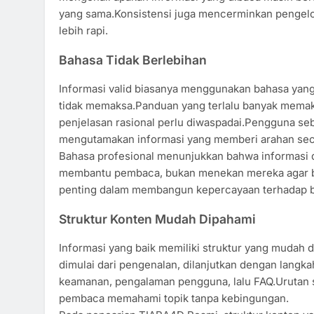
yang sama.Konsistensi juga mencerminkan pengelo
lebih rapi.
Bahasa Tidak Berlebihan
Informasi valid biasanya menggunakan bahasa yang 
tidak memaksa.Panduan yang terlalu banyak memaka
penjelasan rasional perlu diwaspadai.Pengguna se
mengutamakan informasi yang memberi arahan seca
Bahasa profesional menunjukkan bahwa informasi 
membantu pembaca, bukan menekan mereka agar be
penting dalam membangun kepercayaan terhadap br
Struktur Konten Mudah Dipahami
Informasi yang baik memiliki struktur yang mudah 
dimulai dari pengenalan, dilanjutkan dengan langk
keamanan, pengalaman pengguna, lalu FAQ.Urutan 
pembaca memahami topik tanpa kebingungan.