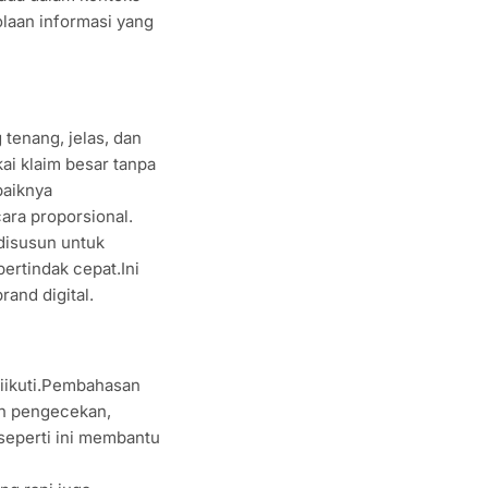
laan informasi yang
tenang, jelas, dan
i klaim besar tanpa
baiknya
ra proporsional.
disusun untuk
rtindak cepat.Ini
and digital.
diikuti.Pembahasan
ah pengecekan,
seperti ini membantu