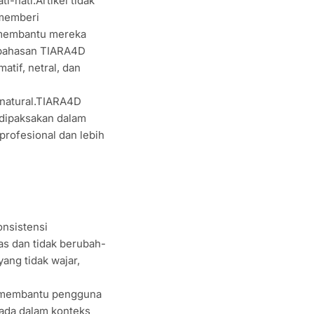
-hati.Artikel tidak
 memberi
membantu mereka
mbahasan TIARA4D
tif, netral, dan
natural.TIARA4D
 dipaksakan dalam
 profesional dan lebih
onsistensi
as dan tidak berubah-
ang tidak wajar,
d membantu pengguna
rada dalam konteks