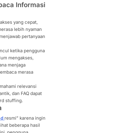
aca Informasi
akses yang cepat,
 merasa lebih nyaman
an menjawab pertanyaan
ncul ketika pengguna
elum mengakses,
mana menjaga
 pembaca merasa
mahami relevansi
antik, dan FAQ dapat
d stuffing.
a
4d
resmi” karena ingin
ihat beberapa hasil
ini, pengguna