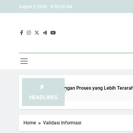
Skip
August 9, 2026
8:50:26 AM
to
content
Top
Dapatkan 
e dan Desktop dengan Proses yang Lebih Terarah
Cara 
3 Week
HEADLINES
Home
Validasi Informasi