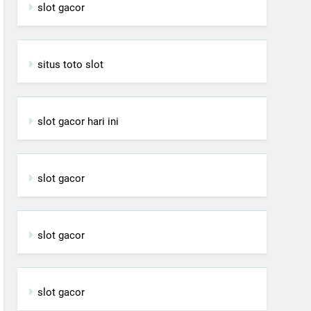
slot gacor
situs toto slot
slot gacor hari ini
slot gacor
slot gacor
slot gacor