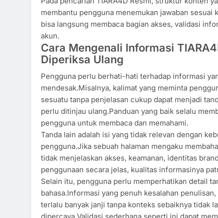
Pada pencarian TIARA4D Resmi, struktur konten ya
membantu pengguna menemukan jawaban sesuai 
bisa langsung membaca bagian akses, validasi inf
akun.
Cara Mengenali Informasi TIARA4
Diperiksa Ulang
Pengguna perlu berhati-hati terhadap informasi yan
mendesak.Misalnya, kalimat yang meminta penggu
sesuatu tanpa penjelasan cukup dapat menjadi tan
perlu ditinjau ulang.Panduan yang baik selalu memb
pengguna untuk membaca dan memahami.
Tanda lain adalah isi yang tidak relevan dengan ke
pengguna.Jika sebuah halaman mengaku membahas
tidak menjelaskan akses, keamanan, identitas bran
penggunaan secara jelas, kualitas informasinya pat
Selain itu, pengguna perlu memperhatikan detail t
bahasa.Informasi yang penuh kesalahan penulisan, t
terlalu banyak janji tanpa konteks sebaiknya tidak 
dipercaya.Validasi sederhana seperti ini dapat m