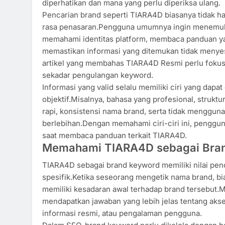
diperhatikan dan mana yang perlu diperiksa ulang.
Pencarian brand seperti TIARA4D biasanya tidak 
rasa penasaran.Pengguna umumnya ingin menemuk
memahami identitas platform, membaca panduan ya
memastikan informasi yang ditemukan tidak menyes
artikel yang membahas TIARA4D Resmi perlu fokus
sekadar pengulangan keyword.
Informasi yang valid selalu memiliki ciri yang dapat 
objektif.Misalnya, bahasa yang profesional, struktu
rapi, konsistensi nama brand, serta tidak menggun
berlebihan.Dengan memahami ciri-ciri ini, penggun
saat membaca panduan terkait TIARA4D.
Memahami TIARA4D sebagai Bra
TIARA4D sebagai brand keyword memiliki nilai pen
spesifik.Ketika seseorang mengetik nama brand, b
memiliki kesadaran awal terhadap brand tersebut.M
mendapatkan jawaban yang lebih jelas tentang aks
informasi resmi, atau pengalaman pengguna.