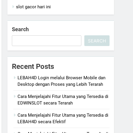
slot gacor hari ini
Search
SEARCH
Recent Posts
LEBAH4D Login melalui Browser Mobile dan
Desktop dengan Proses yang Lebih Terarah
Cara Menjelajahi Fitur Utama yang Tersedia di
EDWINSLOT secara Terarah
Cara Menjelajahi Fitur Utama yang Tersedia di
LEBAH4D secara Efektif