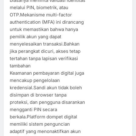
biasanya meminta validasi identitas
melalui PIN, biometrik, atau
OTP.Mekanisme multi-factor
authentication (MFA) ini dirancang
untuk memastikan bahwa hanya
pemilik akun yang dapat
menyelesaikan transaksi.Bahkan
jika perangkat dicuri, akses tetap
tertahan tanpa lapisan verifikasi
tambahan
Keamanan pembayaran digital juga
mencakup pengelolaan
kredensial.Sandi akun tidak boleh
disimpan di browser tanpa
proteksi, dan pengguna disarankan
mengganti PIN secara
berkala.Platform dompet digital
memiliki sistem penguncian
adaptif yang menonaktifkan akun