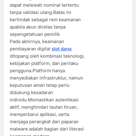
dapat melewati nominal tertentu
tanpa validasi ulang.Batas ini
bertindak sebagai rem keamanan
apabila akun diretas tanpa
sepengetahuan pemilik
Pada akhirnya, keamanan
pembayaran digital
slot dana
ditopang oleh kombinasi teknologi,
kebijakan platform, dan perilaku
pengguna.Platform hanya
menyediakan infrastruktur, namun
keputusan aman tetap perlu
didukung kesadaran
individu.Memastikan autentikasi
aktif, menghindari tautan tiruan,
memperbarui aplikasi, serta
menjaga perangkat dari paparan
malware adalah bagian dari literasi