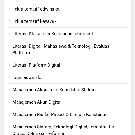
link alternatif edwinslot
link alternatif kaya787
Literasi Digital dan Keamanan Informasi
Literasi Digital, Mahasiswa & Teknologi, Evaluasi
Platform
Literasi Platform Digital
login edwinslot
Manajemen Akses dan Keandalan Sistem
Manajemen Akun Digital
Manajemen Risiko Pribadi & Literasi Keputusan
Manajemen Sistem, Teknologi Digital, Infrastruktur
Cloud, Optimasi Performa