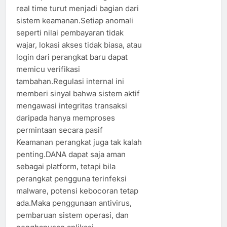
real time turut menjadi bagian dari
sistem keamanan.Setiap anomali
seperti nilai pembayaran tidak
wajar, lokasi akses tidak biasa, atau
login dari perangkat baru dapat
memicu verifikasi
tambahan.Regulasi internal ini
memberi sinyal bahwa sistem aktif
mengawasi integritas transaksi
daripada hanya memproses
permintaan secara pasif
Keamanan perangkat juga tak kalah
penting.DANA dapat saja aman
sebagai platform, tetapi bila
perangkat pengguna terinfeksi
malware, potensi kebocoran tetap
ada.Maka penggunaan antivirus,
pembaruan sistem operasi, dan