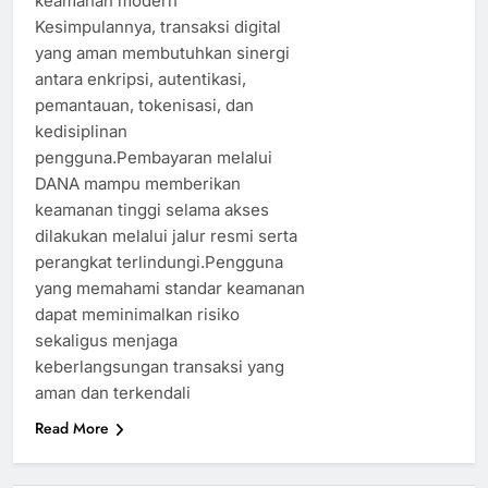
keamanan modern
Kesimpulannya, transaksi digital
yang aman membutuhkan sinergi
antara enkripsi, autentikasi,
pemantauan, tokenisasi, dan
kedisiplinan
pengguna.Pembayaran melalui
DANA mampu memberikan
keamanan tinggi selama akses
dilakukan melalui jalur resmi serta
perangkat terlindungi.Pengguna
yang memahami standar keamanan
dapat meminimalkan risiko
sekaligus menjaga
keberlangsungan transaksi yang
aman dan terkendali
Read More