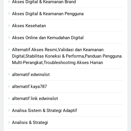
Akses Digital & Keamanan Brand
Akses Digital & Keamanan Pengguna
Akses Kesehatan
Akses Online dan Kemudahan Digital
Alternatif Akses Resmi,Validasi dan Keamanan
Digital,Stabilitas Koneksi & Performa,Panduan Pengguna
Multi-Perangkat,Troubleshooting Akses Harian
alternatif edwinslot
alternatif kaya787
alternatif link edwinslot
Analisa Sistem & Strategi Adaptif
Analisis & Strategi