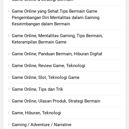
Game Online yang Sehat Tips Bermain Game
Pengembangan Diri Mentalitas dalam Gaming
Keseimbangan dalam Bermain
Game Online, Mentalitas Gaming, Tips Bermain,
Keterampilan Bermain Game
Game Online, Panduan Bermain, Hiburan Digital
Game Online, Review Game, Teknologi
Game Online, Slot, Teknologi Game
Game Online, Tips dan Trik
Game Online, Ulasan Produk, Strategi Bermain
Game, Hiburan, Teknologi
Gaming / Adventure / Narrative