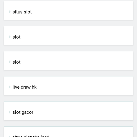
situs slot
slot
slot
live draw hk
slot gacor