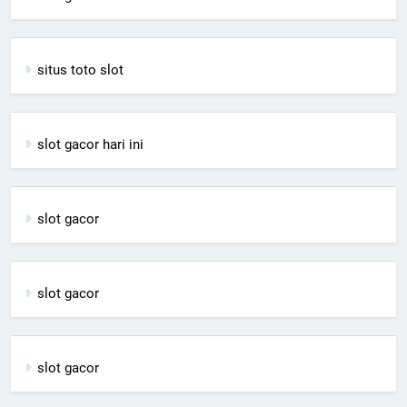
situs toto slot
slot gacor hari ini
slot gacor
slot gacor
slot gacor