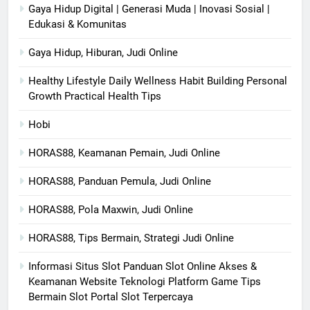
Gaya Hidup Digital | Generasi Muda | Inovasi Sosial |
Edukasi & Komunitas
Gaya Hidup, Hiburan, Judi Online
Healthy Lifestyle Daily Wellness Habit Building Personal
Growth Practical Health Tips
Hobi
HORAS88, Keamanan Pemain, Judi Online
HORAS88, Panduan Pemula, Judi Online
HORAS88, Pola Maxwin, Judi Online
HORAS88, Tips Bermain, Strategi Judi Online
Informasi Situs Slot Panduan Slot Online Akses &
Keamanan Website Teknologi Platform Game Tips
Bermain Slot Portal Slot Terpercaya