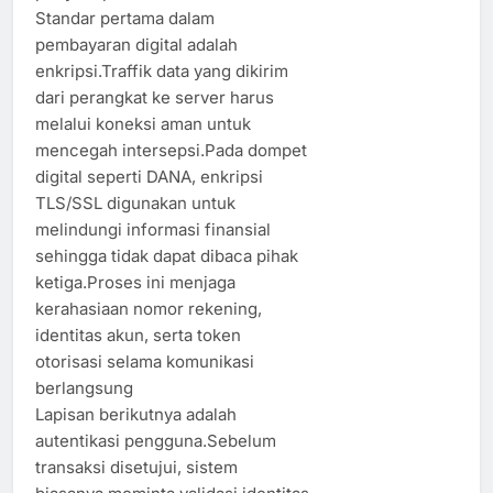
Standar pertama dalam
pembayaran digital adalah
enkripsi.Traffik data yang dikirim
dari perangkat ke server harus
melalui koneksi aman untuk
mencegah intersepsi.Pada dompet
digital seperti DANA, enkripsi
TLS/SSL digunakan untuk
melindungi informasi finansial
sehingga tidak dapat dibaca pihak
ketiga.Proses ini menjaga
kerahasiaan nomor rekening,
identitas akun, serta token
otorisasi selama komunikasi
berlangsung
Lapisan berikutnya adalah
autentikasi pengguna.Sebelum
transaksi disetujui, sistem