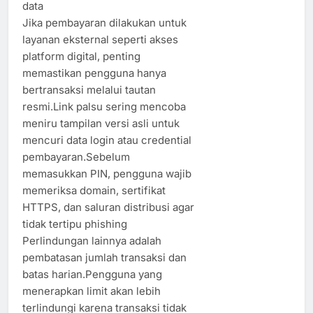
data
Jika pembayaran dilakukan untuk
layanan eksternal seperti akses
platform digital, penting
memastikan pengguna hanya
bertransaksi melalui tautan
resmi.Link palsu sering mencoba
meniru tampilan versi asli untuk
mencuri data login atau credential
pembayaran.Sebelum
memasukkan PIN, pengguna wajib
memeriksa domain, sertifikat
HTTPS, dan saluran distribusi agar
tidak tertipu phishing
Perlindungan lainnya adalah
pembatasan jumlah transaksi dan
batas harian.Pengguna yang
menerapkan limit akan lebih
terlindungi karena transaksi tidak