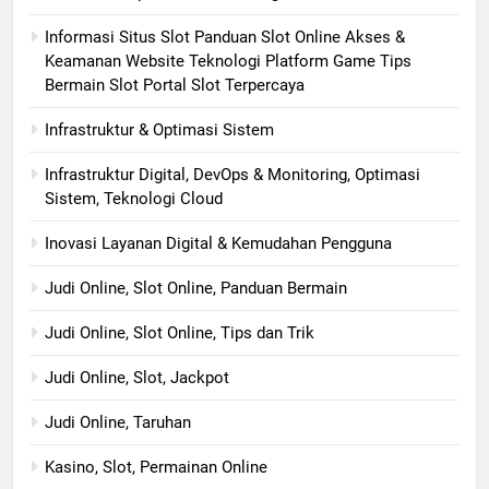
Informasi Situs Slot Panduan Slot Online Akses &
Keamanan Website Teknologi Platform Game Tips
Bermain Slot Portal Slot Terpercaya
Infrastruktur & Optimasi Sistem
Infrastruktur Digital, DevOps & Monitoring, Optimasi
Sistem, Teknologi Cloud
Inovasi Layanan Digital & Kemudahan Pengguna
Judi Online, Slot Online, Panduan Bermain
Judi Online, Slot Online, Tips dan Trik
Judi Online, Slot, Jackpot
Judi Online, Taruhan
Kasino, Slot, Permainan Online