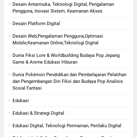
Desain Antarmuka, Teknologi Digital, Pengalaman
Pengguna, Inovasi Sistem, Keamanan Akses
Desain Platform Digital
Desain Web,Pengalaman Pengguna,Optimasi
Mobile,Keamanan Online,Teknologi Digital
Dunia Fiksi Lore & Worldbuilding Budaya Pop Jepang
Game & Anime Edukasi Hiburan
Dunia Pokémon Pendidikan dan Pembelajaran Pelatihan
dan Pengembangan Diri Fiksi dan Budaya Pop Analisis
Sosial Fantasi
Edukasi
Edukasi & Strategi Digital
Edukasi Digital, Teknologi Permainan, Perilaku Digital