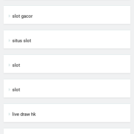
slot gacor
situs slot
slot
slot
live draw hk