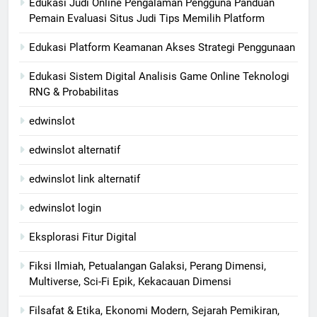
Edukasi Judi Online Pengalaman Pengguna Panduan
Pemain Evaluasi Situs Judi Tips Memilih Platform
Edukasi Platform Keamanan Akses Strategi Penggunaan
Edukasi Sistem Digital Analisis Game Online Teknologi
RNG & Probabilitas
edwinslot
edwinslot alternatif
edwinslot link alternatif
edwinslot login
Eksplorasi Fitur Digital
Fiksi Ilmiah, Petualangan Galaksi, Perang Dimensi,
Multiverse, Sci-Fi Epik, Kekacauan Dimensi
Filsafat & Etika, Ekonomi Modern, Sejarah Pemikiran,