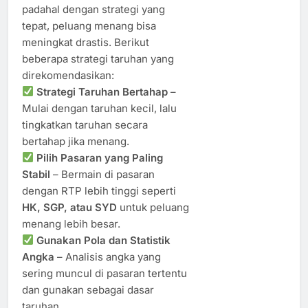
padahal dengan strategi yang
tepat, peluang menang bisa
meningkat drastis. Berikut
beberapa strategi taruhan yang
direkomendasikan:
Strategi Taruhan Bertahap
–
Mulai dengan taruhan kecil, lalu
tingkatkan taruhan secara
bertahap jika menang.
Pilih Pasaran yang Paling
Stabil
– Bermain di pasaran
dengan RTP lebih tinggi seperti
HK, SGP, atau SYD
untuk peluang
menang lebih besar.
Gunakan Pola dan Statistik
Angka
– Analisis angka yang
sering muncul di pasaran tertentu
dan gunakan sebagai dasar
taruhan.