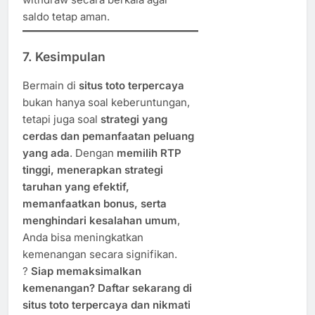
saldo tetap aman.
7. Kesimpulan
Bermain di
situs toto terpercaya
bukan hanya soal keberuntungan,
tetapi juga soal
strategi yang
cerdas dan pemanfaatan peluang
yang ada
. Dengan
memilih RTP
tinggi, menerapkan strategi
taruhan yang efektif,
memanfaatkan bonus, serta
menghindari kesalahan umum
,
Anda bisa meningkatkan
kemenangan secara signifikan.
?
Siap memaksimalkan
kemenangan? Daftar sekarang di
situs toto terpercaya dan nikmati