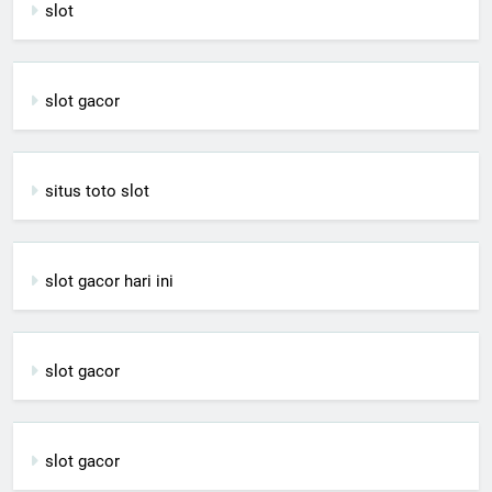
slot
slot gacor
situs toto slot
slot gacor hari ini
slot gacor
slot gacor