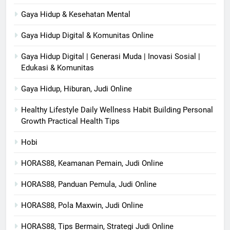
Gaya Hidup & Kesehatan Mental
Gaya Hidup Digital & Komunitas Online
Gaya Hidup Digital | Generasi Muda | Inovasi Sosial |
Edukasi & Komunitas
Gaya Hidup, Hiburan, Judi Online
Healthy Lifestyle Daily Wellness Habit Building Personal
Growth Practical Health Tips
Hobi
HORAS88, Keamanan Pemain, Judi Online
HORAS88, Panduan Pemula, Judi Online
HORAS88, Pola Maxwin, Judi Online
HORAS88, Tips Bermain, Strategi Judi Online