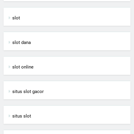
slot
slot dana
slot online
situs slot gacor
situs slot