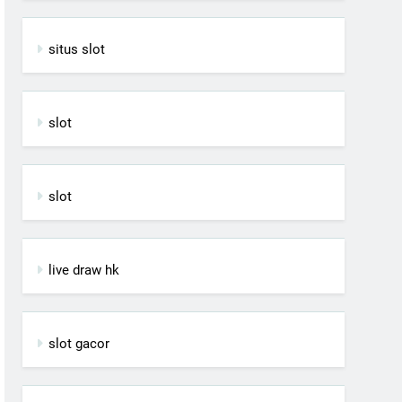
situs slot
slot
slot
live draw hk
slot gacor