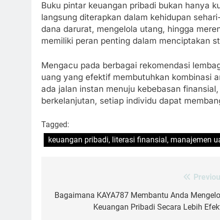
Buku pintar keuangan pribadi bukan hanya k
langsung diterapkan dalam kehidupan sehari
dana darurat, mengelola utang, hingga meren
memiliki peran penting dalam menciptakan st
Mengacu pada berbagai rekomendasi lembaga
uang yang efektif membutuhkan kombinasi an
ada jalan instan menuju kebebasan finansial
berkelanjutan, setiap individu dapat memba
Tagged:
keuangan pribadi, literasi finansial, manajemen 
Previou
Post
navigation
Bagaimana KAYA787 Membantu Anda Mengelo
Keuangan Pribadi Secara Lebih Efekt