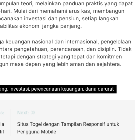
umpulan teori, melainkan panduan praktis yang dapat
-hari. Mulai dari memahami arus kas, membangun
canakan investasi dan pensiun, setiap langkah
abilitas ekonomi jangka panjang.
 keuangan nasional dan internasional, pengelolaan
tara pengetahuan, perencanaan, dan disiplin. Tidak
, tetapi dengan strategi yang tepat dan komitmen
ngun masa depan yang lebih aman dan sejahtera.
uang, investasi, perencanaan keuangan, dana darurat
s:
Next:
la
Situs Togel dengan Tampilan Responsif untuk
if
Pengguna Mobile