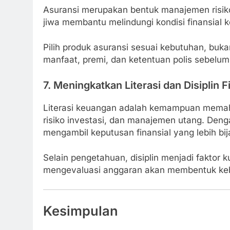
Asuransi merupakan bentuk manajemen risiko
jiwa membantu melindungi kondisi finansial k
Pilih produk asuransi sesuai kebutuhan, bu
manfaat, premi, dan ketentuan polis sebel
7. Meningkatkan Literasi dan Disiplin F
Literasi keuangan adalah kemampuan memaha
risiko investasi, dan manajemen utang. De
mengambil keputusan finansial yang lebih bij
Selain pengetahuan, disiplin menjadi faktor 
mengevaluasi anggaran akan membentuk kebi
Kesimpulan