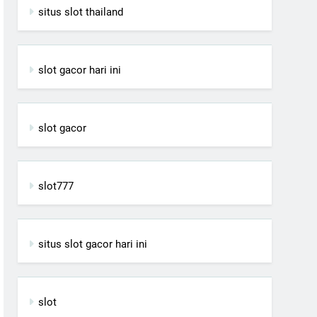
situs slot thailand
slot gacor hari ini
slot gacor
slot777
situs slot gacor hari ini
slot