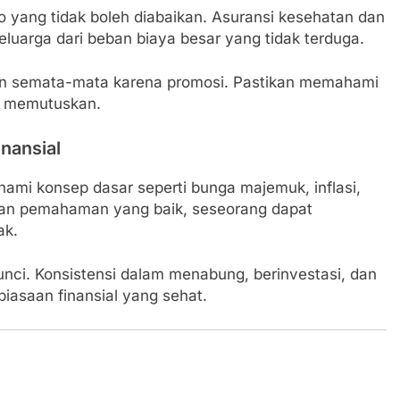
 yang tidak boleh diabaikan. Asuransi kesehatan dan
eluarga dari beban biaya besar yang tidak terduga.
kan semata-mata karena promosi. Pastikan memahami
um memutuskan.
inansial
mi konsep dasar seperti bunga majemuk, inflasi,
ngan pemahaman yang baik, seseorang dapat
ak.
kunci. Konsistensi dalam menabung, berinvestasi, dan
asaan finansial yang sehat.