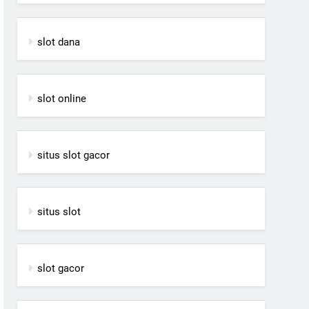
slot dana
slot online
situs slot gacor
situs slot
slot gacor