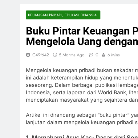
KEUANGAN PRIBADI, EDUKASI FINANSIAL
Buku Pintar Keuangan P
Mengelola Uang dengan 
0
C49f642
5 Months Ago
6 Mins
Mengelola keuangan pribadi bukan sekadar m
ini adalah keterampilan hidup yang menentuk
seseorang. Dalam berbagai publikasi lembaga
Indonesia, serta laporan dari World Bank, li
menciptakan masyarakat yang sejahtera dan
Artikel ini dirancang sebagai “buku pintar” y
lanjutan dalam mengelola keuangan pribadi se
1. Memahami Arus Kas: Dasar dari S