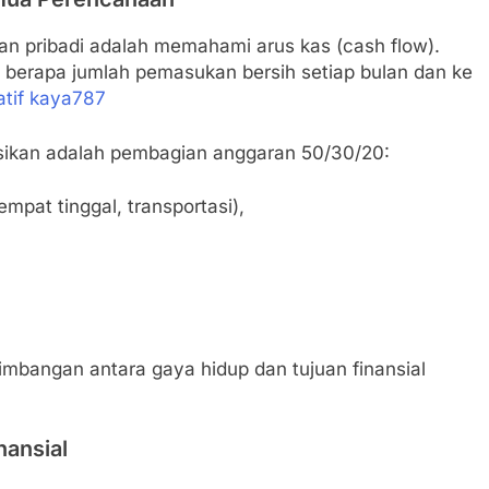
n pribadi adalah memahami arus kas (cash flow).
l berapa jumlah pemasukan bersih setiap bulan dan ke
atif kaya787
sikan adalah pembagian anggaran 50/30/20:
pat tinggal, transportasi),
bangan antara gaya hidup dan tujuan finansial
nansial