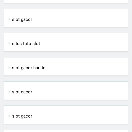
slot gacor
situs toto slot
slot gacor hari ini
slot gacor
slot gacor