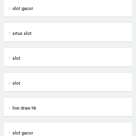
slot gacor
situs slot
slot
slot
live draw hk
slot gacor