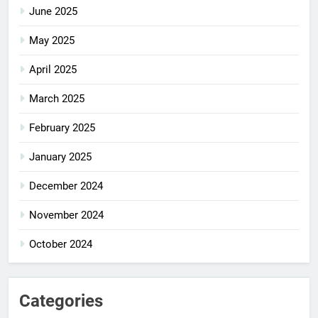
June 2025
May 2025
April 2025
March 2025
February 2025
January 2025
December 2024
November 2024
October 2024
Categories