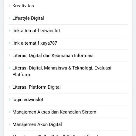
Kreativitas
Lifestyle Digital
link alternatif edwinslot
link alternatif kaya787
Literasi Digital dan Keamanan Informasi
Literasi Digital, Mahasiswa & Teknologi, Evaluasi
Platform
Literasi Platform Digital
login edwinslot
Manajemen Akses dan Keandalan Sistem
Manajemen Akun Digital