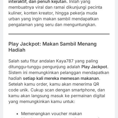
interaktif, dan penuh kejutan.
Inilah yang
membuatnya viral dan ramai dikunjungi pecinta
kuliner, konten kreator, hingga pekerja muda
urban yang ingin makan sambil mendapatkan
pengalaman yang seru dan menguntungkan.
Play Jackpot: Makan Sambil Menang
Hadiah
Salah satu fitur andalan Kaya787 yang paling
ditunggu-tunggu pengunjung adalah
Play Jackpot
.
Sistem ini memungkinkan pelanggan mendapatkan
hadiah
setiap kali mereka memesan makanan
.
Setelah kamu order, kamu akan menerima QR
code unik. Cukup scan dengan smartphone, dan
kamu akan langsung masuk ke permainan digital
yang memungkinkan kamu untuk:
Memenangkan voucher makan