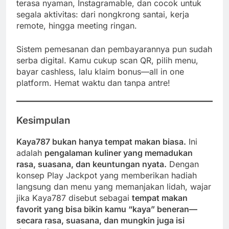
terasa nyaman, Instagramable, dan cocok untuk
segala aktivitas: dari nongkrong santai, kerja
remote, hingga meeting ringan.
Sistem pemesanan dan pembayarannya pun sudah
serba digital. Kamu cukup scan QR, pilih menu,
bayar cashless, lalu klaim bonus—all in one
platform. Hemat waktu dan tanpa antre!
Kesimpulan
Kaya787 bukan hanya tempat makan biasa.
Ini
adalah
pengalaman kuliner yang memadukan
rasa, suasana, dan keuntungan nyata.
Dengan
konsep Play Jackpot yang memberikan hadiah
langsung dan menu yang memanjakan lidah, wajar
jika Kaya787 disebut sebagai
tempat makan
favorit yang bisa bikin kamu “kaya” beneran—
secara rasa, suasana, dan mungkin juga isi