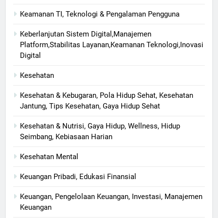
Keamanan TI, Teknologi & Pengalaman Pengguna
Keberlanjutan Sistem Digital,Manajemen
Platform,Stabilitas Layanan,Keamanan Teknologi,Inovasi
Digital
Kesehatan
Kesehatan & Kebugaran, Pola Hidup Sehat, Kesehatan
Jantung, Tips Kesehatan, Gaya Hidup Sehat
Kesehatan & Nutrisi, Gaya Hidup, Wellness, Hidup
Seimbang, Kebiasaan Harian
Kesehatan Mental
Keuangan Pribadi, Edukasi Finansial
Keuangan, Pengelolaan Keuangan, Investasi, Manajemen
Keuangan