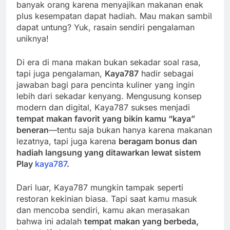
banyak orang karena menyajikan makanan enak
plus kesempatan dapat hadiah. Mau makan sambil
dapat untung? Yuk, rasain sendiri pengalaman
uniknya!
Di era di mana makan bukan sekadar soal rasa,
tapi juga pengalaman,
Kaya787
hadir sebagai
jawaban bagi para pencinta kuliner yang ingin
lebih dari sekadar kenyang. Mengusung konsep
modern dan digital, Kaya787 sukses menjadi
tempat makan favorit yang bikin kamu “kaya”
beneran
—tentu saja bukan hanya karena makanan
lezatnya, tapi juga karena
beragam bonus dan
hadiah langsung yang ditawarkan lewat sistem
Play
kaya787
.
Dari luar, Kaya787 mungkin tampak seperti
restoran kekinian biasa. Tapi saat kamu masuk
dan mencoba sendiri, kamu akan merasakan
bahwa ini adalah
tempat makan yang berbeda,