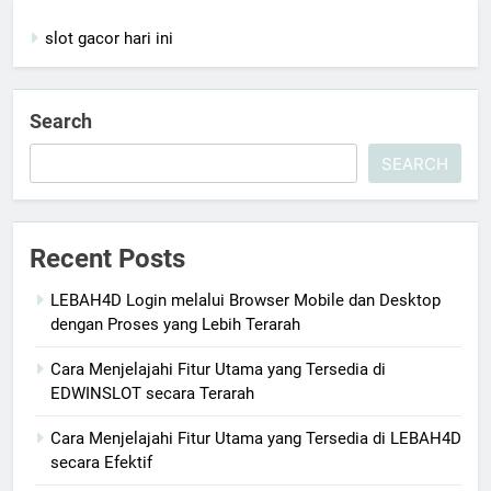
slot gacor hari ini
Search
SEARCH
Recent Posts
LEBAH4D Login melalui Browser Mobile dan Desktop
dengan Proses yang Lebih Terarah
Cara Menjelajahi Fitur Utama yang Tersedia di
EDWINSLOT secara Terarah
Cara Menjelajahi Fitur Utama yang Tersedia di LEBAH4D
secara Efektif