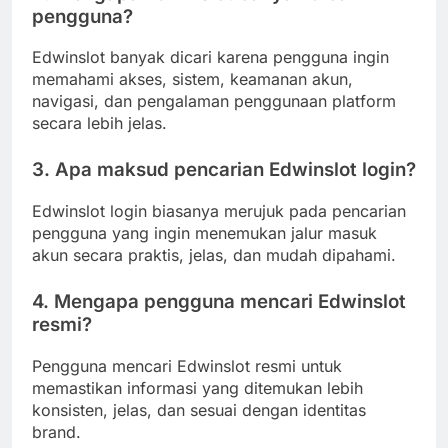
pengguna?
Edwinslot banyak dicari karena pengguna ingin
memahami akses, sistem, keamanan akun,
navigasi, dan pengalaman penggunaan platform
secara lebih jelas.
3. Apa maksud pencarian Edwinslot login?
Edwinslot login biasanya merujuk pada pencarian
pengguna yang ingin menemukan jalur masuk
akun secara praktis, jelas, dan mudah dipahami.
4. Mengapa pengguna mencari Edwinslot
resmi?
Pengguna mencari Edwinslot resmi untuk
memastikan informasi yang ditemukan lebih
konsisten, jelas, dan sesuai dengan identitas
brand.