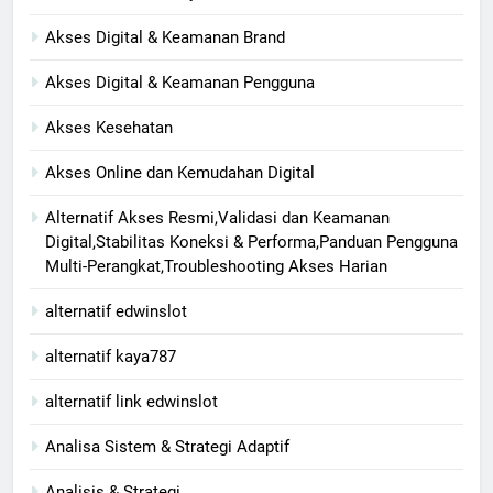
Akses Digital & Keamanan Brand
Akses Digital & Keamanan Pengguna
Akses Kesehatan
Akses Online dan Kemudahan Digital
Alternatif Akses Resmi,Validasi dan Keamanan
Digital,Stabilitas Koneksi & Performa,Panduan Pengguna
Multi-Perangkat,Troubleshooting Akses Harian
alternatif edwinslot
alternatif kaya787
alternatif link edwinslot
Analisa Sistem & Strategi Adaptif
Analisis & Strategi