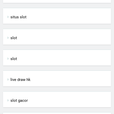
situs slot
slot
slot
live draw hk
slot gacor