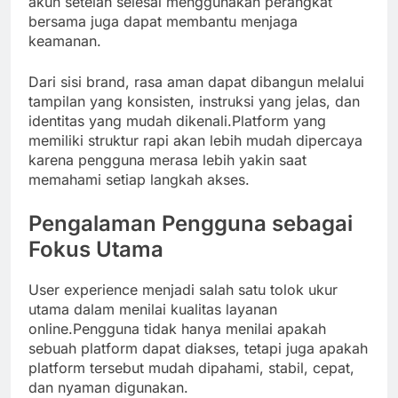
akun setelah selesai menggunakan perangkat
bersama juga dapat membantu menjaga
keamanan.
Dari sisi brand, rasa aman dapat dibangun melalui
tampilan yang konsisten, instruksi yang jelas, dan
identitas yang mudah dikenali.Platform yang
memiliki struktur rapi akan lebih mudah dipercaya
karena pengguna merasa lebih yakin saat
memahami setiap langkah akses.
Pengalaman Pengguna sebagai
Fokus Utama
User experience menjadi salah satu tolok ukur
utama dalam menilai kualitas layanan
online.Pengguna tidak hanya menilai apakah
sebuah platform dapat diakses, tetapi juga apakah
platform tersebut mudah dipahami, stabil, cepat,
dan nyaman digunakan.