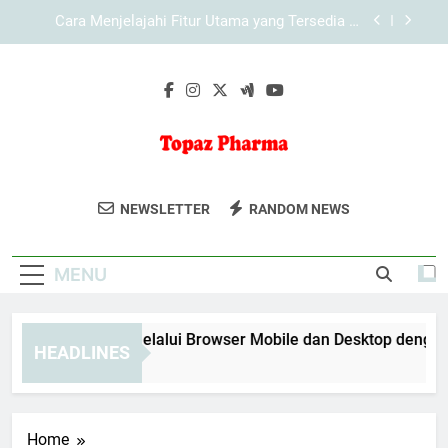
Skip
Cara Menjelajahi Fitur Utama yang Tersedia di
to
LEBAH4D secara Efektif
content
Cara Menjelajahi Fitur Utama yang Tersedia di
KAYA787 secara Terarah
LEBAH4D Login melalui Browser Mobile dan
Desktop dengan Proses yang Lebih Terarah
Cara Menjelajahi Fitur Utama yang Tersedia di
EDWINSLOT secara Terarah
Topaz Pharma
Dapatkan Produk Farmasi Berkualitas Di
Cara Menjelajahi Fitur Utama yang Tersedia di
NEWSLETTER
RANDOM NEWS
LEBAH4D secara Efektif
Topaz Pharma. Kesehatan Dan
Cara Menjelajahi Fitur Utama yang Tersedia di
Kebugaran Yang Terpercaya.
KAYA787 secara Terarah
MENU
BAH4D Login melalui Browser Mobile dan Desktop dengan Pro
HEADLINES
Weeks Ago
Home