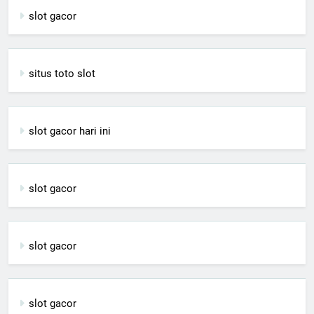
slot gacor
situs toto slot
slot gacor hari ini
slot gacor
slot gacor
slot gacor