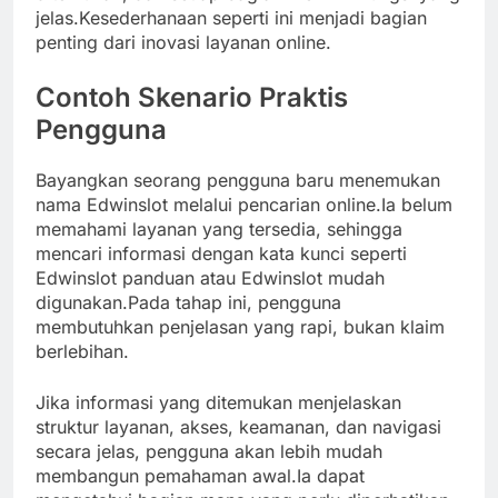
jelas.Kesederhanaan seperti ini menjadi bagian
penting dari inovasi layanan online.
Contoh Skenario Praktis
Pengguna
Bayangkan seorang pengguna baru menemukan
nama Edwinslot melalui pencarian online.Ia belum
memahami layanan yang tersedia, sehingga
mencari informasi dengan kata kunci seperti
Edwinslot panduan atau Edwinslot mudah
digunakan.Pada tahap ini, pengguna
membutuhkan penjelasan yang rapi, bukan klaim
berlebihan.
Jika informasi yang ditemukan menjelaskan
struktur layanan, akses, keamanan, dan navigasi
secara jelas, pengguna akan lebih mudah
membangun pemahaman awal.Ia dapat