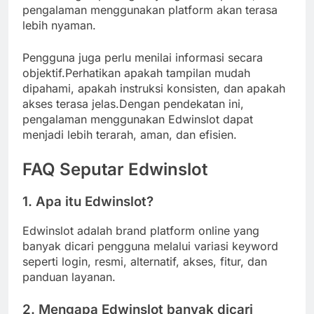
pengalaman menggunakan platform akan terasa
lebih nyaman.
Pengguna juga perlu menilai informasi secara
objektif.Perhatikan apakah tampilan mudah
dipahami, apakah instruksi konsisten, dan apakah
akses terasa jelas.Dengan pendekatan ini,
pengalaman menggunakan Edwinslot dapat
menjadi lebih terarah, aman, dan efisien.
FAQ Seputar Edwinslot
1. Apa itu Edwinslot?
Edwinslot adalah brand platform online yang
banyak dicari pengguna melalui variasi keyword
seperti login, resmi, alternatif, akses, fitur, dan
panduan layanan.
2. Mengapa Edwinslot banyak dicari