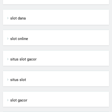
slot dana
slot online
situs slot gacor
situs slot
slot gacor