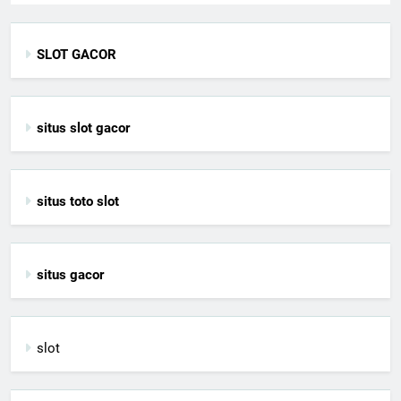
SLOT GACOR
situs slot gacor
situs toto slot
situs gacor
slot