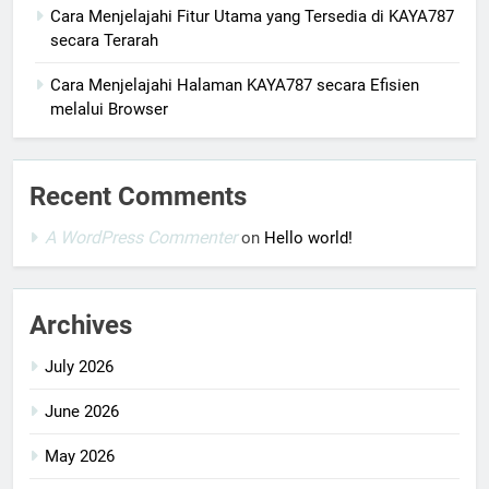
Cara Menjelajahi Fitur Utama yang Tersedia di KAYA787
secara Terarah
Cara Menjelajahi Halaman KAYA787 secara Efisien
melalui Browser
Recent Comments
A WordPress Commenter
on
Hello world!
Archives
July 2026
June 2026
May 2026