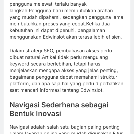
pengguna melewati terlalu banyak
langkah.Pengguna baru membutuhkan arahan
yang mudah dipahami, sedangkan pengguna lama
membutuhkan proses yang cepat.Ketika dua
kebutuhan ini dapat dipenuhi, pengalaman
menggunakan Edwinslot akan terasa lebih efisien.
Dalam strategi SEO, pembahasan akses perlu
dibuat natural.Artikel tidak perlu mengulang
keyword secara berlebihan, tetapi harus
menjelaskan mengapa akses yang jelas penting,
bagaimana pengguna dapat memahami struktur
platform, dan apa saja hal yang perlu diperhatikan
saat mencari informasi tentang Edwinslot.
Navigasi Sederhana sebagai
Bentuk Inovasi
Navigasi adalah salah satu bagian paling penting
dalam layanan online yang mudah digunakan.Fitur