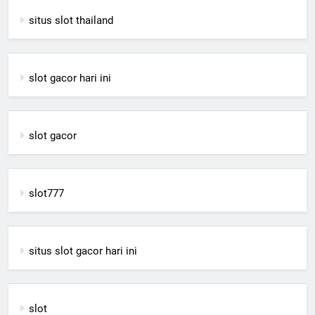
situs slot thailand
slot gacor hari ini
slot gacor
slot777
situs slot gacor hari ini
slot