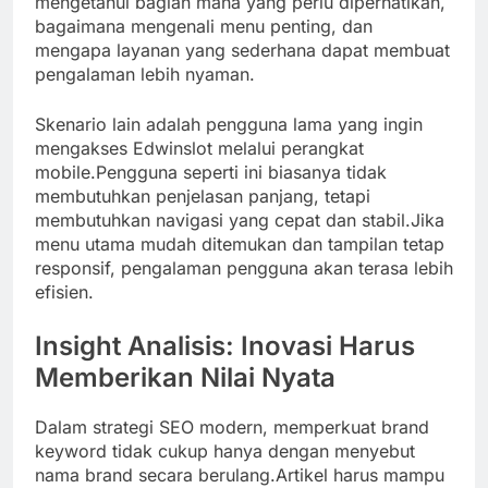
mengetahui bagian mana yang perlu diperhatikan,
bagaimana mengenali menu penting, dan
mengapa layanan yang sederhana dapat membuat
pengalaman lebih nyaman.
Skenario lain adalah pengguna lama yang ingin
mengakses Edwinslot melalui perangkat
mobile.Pengguna seperti ini biasanya tidak
membutuhkan penjelasan panjang, tetapi
membutuhkan navigasi yang cepat dan stabil.Jika
menu utama mudah ditemukan dan tampilan tetap
responsif, pengalaman pengguna akan terasa lebih
efisien.
Insight Analisis: Inovasi Harus
Memberikan Nilai Nyata
Dalam strategi SEO modern, memperkuat brand
keyword tidak cukup hanya dengan menyebut
nama brand secara berulang.Artikel harus mampu