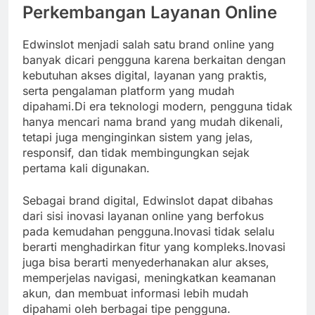
Perkembangan Layanan Online
Edwinslot menjadi salah satu brand online yang
banyak dicari pengguna karena berkaitan dengan
kebutuhan akses digital, layanan yang praktis,
serta pengalaman platform yang mudah
dipahami.Di era teknologi modern, pengguna tidak
hanya mencari nama brand yang mudah dikenali,
tetapi juga menginginkan sistem yang jelas,
responsif, dan tidak membingungkan sejak
pertama kali digunakan.
Sebagai brand digital, Edwinslot dapat dibahas
dari sisi inovasi layanan online yang berfokus
pada kemudahan pengguna.Inovasi tidak selalu
berarti menghadirkan fitur yang kompleks.Inovasi
juga bisa berarti menyederhanakan alur akses,
memperjelas navigasi, meningkatkan keamanan
akun, dan membuat informasi lebih mudah
dipahami oleh berbagai tipe pengguna.