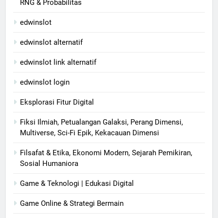
RNG & Probabilitas
edwinslot
edwinslot alternatif
edwinslot link alternatif
edwinslot login
Eksplorasi Fitur Digital
Fiksi Ilmiah, Petualangan Galaksi, Perang Dimensi,
Multiverse, Sci-Fi Epik, Kekacauan Dimensi
Filsafat & Etika, Ekonomi Modern, Sejarah Pemikiran,
Sosial Humaniora
Game & Teknologi | Edukasi Digital
Game Online & Strategi Bermain