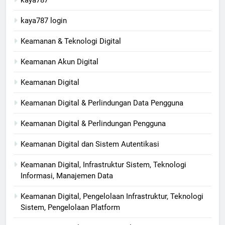
kaya787
kaya787 login
Keamanan & Teknologi Digital
Keamanan Akun Digital
Keamanan Digital
Keamanan Digital & Perlindungan Data Pengguna
Keamanan Digital & Perlindungan Pengguna
Keamanan Digital dan Sistem Autentikasi
Keamanan Digital, Infrastruktur Sistem, Teknologi
Informasi, Manajemen Data
Keamanan Digital, Pengelolaan Infrastruktur, Teknologi
Sistem, Pengelolaan Platform