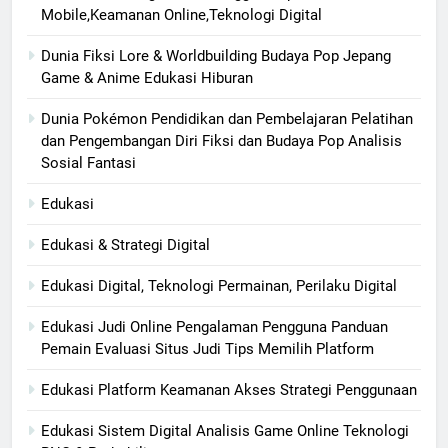
Mobile,Keamanan Online,Teknologi Digital
Dunia Fiksi Lore & Worldbuilding Budaya Pop Jepang
Game & Anime Edukasi Hiburan
Dunia Pokémon Pendidikan dan Pembelajaran Pelatihan
dan Pengembangan Diri Fiksi dan Budaya Pop Analisis
Sosial Fantasi
Edukasi
Edukasi & Strategi Digital
Edukasi Digital, Teknologi Permainan, Perilaku Digital
Edukasi Judi Online Pengalaman Pengguna Panduan
Pemain Evaluasi Situs Judi Tips Memilih Platform
Edukasi Platform Keamanan Akses Strategi Penggunaan
Edukasi Sistem Digital Analisis Game Online Teknologi