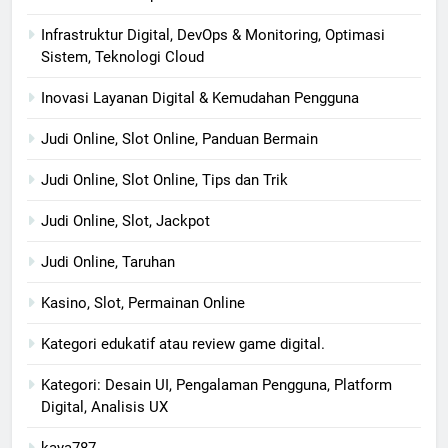
Infrastruktur Digital, DevOps & Monitoring, Optimasi
Sistem, Teknologi Cloud
Inovasi Layanan Digital & Kemudahan Pengguna
Judi Online, Slot Online, Panduan Bermain
Judi Online, Slot Online, Tips dan Trik
Judi Online, Slot, Jackpot
Judi Online, Taruhan
Kasino, Slot, Permainan Online
Kategori edukatif atau review game digital.
Kategori: Desain UI, Pengalaman Pengguna, Platform
Digital, Analisis UX