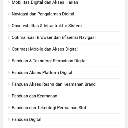
Mobilitas Digital dan Akses Harian
Navigasi dan Pengalaman Digital
Observabilitas & Infrastruktur Sistem
Optimalisasi Browser dan Efisiensi Navigasi
Optimasi Mobile dan Akses Digital
Panduan & Teknologi Permainan Digital
Panduan Akses Platform Digital
Panduan Akses Resmi dan Keamanan Brand
Panduan dan Keamanan
Panduan dan Teknologi Permainan Slot
Panduan Digital