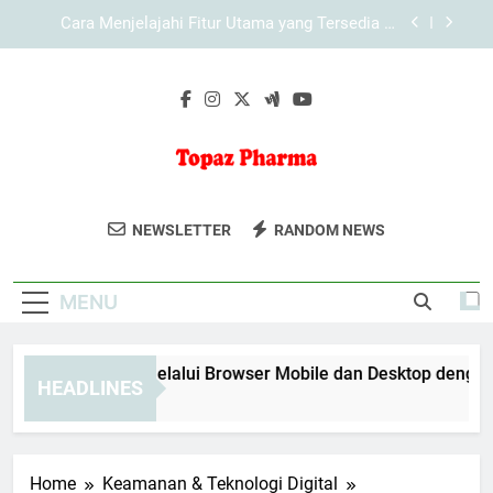
Skip
Cara Menjelajahi Fitur Utama yang Tersedia di
to
LEBAH4D secara Efektif
content
Cara Menjelajahi Fitur Utama yang Tersedia di
KAYA787 secara Terarah
LEBAH4D Login melalui Browser Mobile dan
Desktop dengan Proses yang Lebih Terarah
Cara Menjelajahi Fitur Utama yang Tersedia di
EDWINSLOT secara Terarah
Topaz Pharma
Dapatkan Produk Farmasi Berkualitas Di
Cara Menjelajahi Fitur Utama yang Tersedia di
NEWSLETTER
RANDOM NEWS
LEBAH4D secara Efektif
Topaz Pharma. Kesehatan Dan
Cara Menjelajahi Fitur Utama yang Tersedia di
Kebugaran Yang Terpercaya.
KAYA787 secara Terarah
MENU
BAH4D Login melalui Browser Mobile dan Desktop dengan Pro
HEADLINES
Weeks Ago
Home
Keamanan & Teknologi Digital