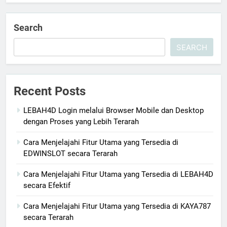
Search
SEARCH
Recent Posts
LEBAH4D Login melalui Browser Mobile dan Desktop
dengan Proses yang Lebih Terarah
Cara Menjelajahi Fitur Utama yang Tersedia di
EDWINSLOT secara Terarah
Cara Menjelajahi Fitur Utama yang Tersedia di LEBAH4D
secara Efektif
Cara Menjelajahi Fitur Utama yang Tersedia di KAYA787
secara Terarah