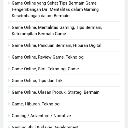
Game Online yang Sehat Tips Bermain Game
Pengembangan Diri Mentalitas dalam Gaming
Keseimbangan dalam Bermain
Game Online, Mentalitas Gaming, Tips Bermain,
Keterampilan Bermain Game
Game Online, Panduan Bermain, Hiburan Digital
Game Online, Review Game, Teknologi
Game Online, Slot, Teknologi Game
Game Online, Tips dan Trik
Game Online, Ulasan Produk, Strategi Bermain
Game, Hiburan, Teknologi
Gaming / Adventure / Narrative
Gaming Skill & Player Development