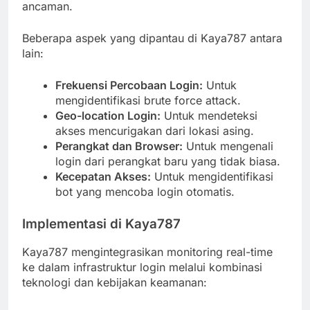
ancaman.
Beberapa aspek yang dipantau di Kaya787 antara
lain:
Frekuensi Percobaan Login:
Untuk
mengidentifikasi brute force attack.
Geo-location Login:
Untuk mendeteksi
akses mencurigakan dari lokasi asing.
Perangkat dan Browser:
Untuk mengenali
login dari perangkat baru yang tidak biasa.
Kecepatan Akses:
Untuk mengidentifikasi
bot yang mencoba login otomatis.
Implementasi di Kaya787
Kaya787 mengintegrasikan monitoring real-time
ke dalam infrastruktur login melalui kombinasi
teknologi dan kebijakan keamanan: