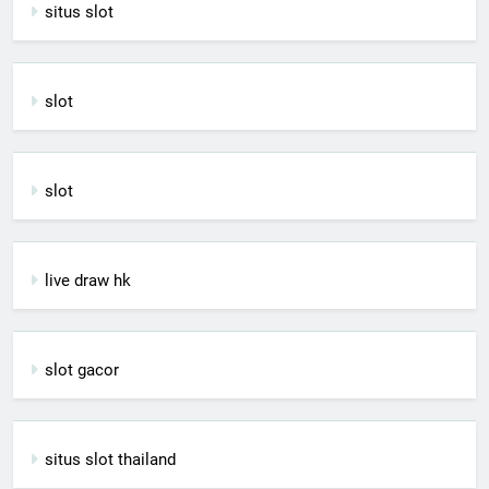
situs slot
slot
slot
live draw hk
slot gacor
situs slot thailand