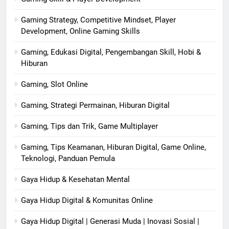
Gaming Strategy, Competitive Mindset, Player
Development, Online Gaming Skills
Gaming, Edukasi Digital, Pengembangan Skill, Hobi &
Hiburan
Gaming, Slot Online
Gaming, Strategi Permainan, Hiburan Digital
Gaming, Tips dan Trik, Game Multiplayer
Gaming, Tips Keamanan, Hiburan Digital, Game Online,
Teknologi, Panduan Pemula
Gaya Hidup & Kesehatan Mental
Gaya Hidup Digital & Komunitas Online
Gaya Hidup Digital | Generasi Muda | Inovasi Sosial |