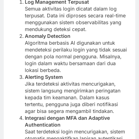
Log Management Terpusat
Semua aktivitas login dicatat dalam log
terpusat. Data ini diproses secara real-time
menggunakan sistem observabilitas yang
mendukung deteksi cepat.
Anomaly Detection
Algoritma berbasis AI digunakan untuk
mendeteksi perilaku login yang tidak sesuai
dengan pola normal pengguna. Misalnya,
login dalam waktu bersamaan dari dua
lokasi berbeda.
Alerting System
Jika terdeteksi aktivitas mencurigakan,
sistem langsung mengirimkan peringatan
kepada tim keamanan. Dalam kasus
tertentu, pengguna juga diberi notifikasi
agar bisa segera mengambil tindakan.
Integrasi dengan MFA dan Adaptive
Authentication
Saat terdeteksi login mencurigakan, sistem
otomatis mengaktifkan lapisan autentikasi