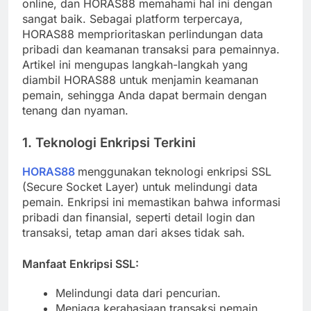
online, dan HORAS88 memahami hal ini dengan
sangat baik. Sebagai platform terpercaya,
HORAS88 memprioritaskan perlindungan data
pribadi dan keamanan transaksi para pemainnya.
Artikel ini mengupas langkah-langkah yang
diambil HORAS88 untuk menjamin keamanan
pemain, sehingga Anda dapat bermain dengan
tenang dan nyaman.
1. Teknologi Enkripsi Terkini
HORAS88
menggunakan teknologi enkripsi SSL
(Secure Socket Layer) untuk melindungi data
pemain. Enkripsi ini memastikan bahwa informasi
pribadi dan finansial, seperti detail login dan
transaksi, tetap aman dari akses tidak sah.
Manfaat Enkripsi SSL:
Melindungi data dari pencurian.
Menjaga kerahasiaan transaksi pemain.