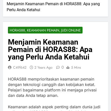
Menjamin Keamanan Pemain di HORAS88: Apa yang
Perlu Anda Ketahui
HORAS88, KEAMANAN PEMAIN, JUDI ONLINE
Menjamin Keamanan
Pemain di HORAS88: Apa
yang Perlu Anda Ketahui
0
C49f642
2 Years Ago
5 Mins
HORAS88 memprioritaskan keamanan pemain
dengan teknologi canggih dan kebijakan ketat.
Pelajari bagaimana platform ini menjaga privasi
dan data Anda tetap aman.
Keamanan adalah aspek penting dalam dunia judi