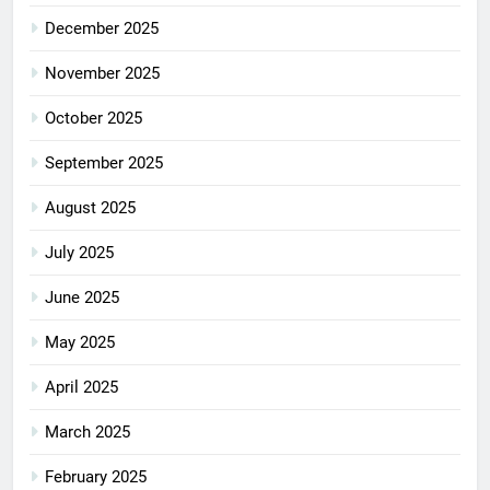
December 2025
November 2025
October 2025
September 2025
August 2025
July 2025
June 2025
May 2025
April 2025
March 2025
February 2025