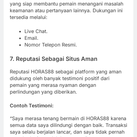
yang siap membantu pemain menangani masalah
keamanan atau pertanyaan lainnya. Dukungan ini
tersedia melalui:
Live Chat.
Email.
Nomor Telepon Resmi.
7. Reputasi Sebagai Situs Aman
Reputasi HORAS88 sebagai platform yang aman
didukung oleh banyak testimoni positif dari
pemain yang merasa nyaman dengan
perlindungan yang diberikan.
Contoh Testimoni:
“Saya merasa tenang bermain di HORAS88 karena
semua data saya dilindungi dengan baik. Transaksi
saya selalu berjalan lancar, dan saya tidak pernah