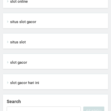
slot online
situs slot gacor
situs slot
slot gacor
slot gacor hari ini
Search