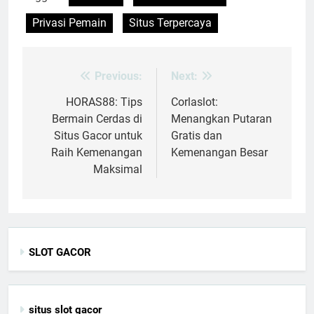
Privasi Pemain
Situs Terpercaya
Previous:
Next:
Post
navigation
HORAS88: Tips
Corlaslot:
Bermain Cerdas di
Menangkan Putaran
Situs Gacor untuk
Gratis dan
Raih Kemenangan
Kemenangan Besar
Maksimal
SLOT GACOR
situs slot gacor