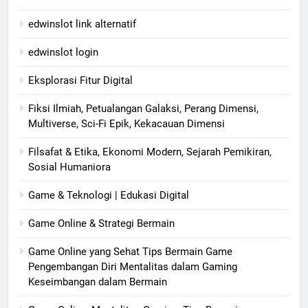
edwinslot link alternatif
edwinslot login
Eksplorasi Fitur Digital
Fiksi Ilmiah, Petualangan Galaksi, Perang Dimensi,
Multiverse, Sci-Fi Epik, Kekacauan Dimensi
Filsafat & Etika, Ekonomi Modern, Sejarah Pemikiran,
Sosial Humaniora
Game & Teknologi | Edukasi Digital
Game Online & Strategi Bermain
Game Online yang Sehat Tips Bermain Game
Pengembangan Diri Mentalitas dalam Gaming
Keseimbangan dalam Bermain