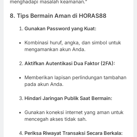
menghadapi masalah keamanan.”
8. Tips Bermain Aman di HORAS88
Gunakan Password yang Kuat:
Kombinasi huruf, angka, dan simbol untuk
mengamankan akun Anda.
Aktifkan Autentikasi Dua Faktor (2FA):
Memberikan lapisan perlindungan tambahan
pada akun Anda.
Hindari Jaringan Publik Saat Bermain:
Gunakan koneksi internet yang aman untuk
mencegah akses tidak sah.
Periksa Riwayat Transaksi Secara Berkala: