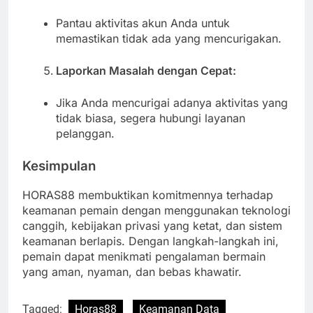
Pantau aktivitas akun Anda untuk
memastikan tidak ada yang mencurigakan.
Laporkan Masalah dengan Cepat:
Jika Anda mencurigai adanya aktivitas yang
tidak biasa, segera hubungi layanan
pelanggan.
Kesimpulan
HORAS88 membuktikan komitmennya terhadap
keamanan pemain dengan menggunakan teknologi
canggih, kebijakan privasi yang ketat, dan sistem
keamanan berlapis. Dengan langkah-langkah ini,
pemain dapat menikmati pengalaman bermain
yang aman, nyaman, dan bebas khawatir.
Tagged:
Horas88
Keamanan Data