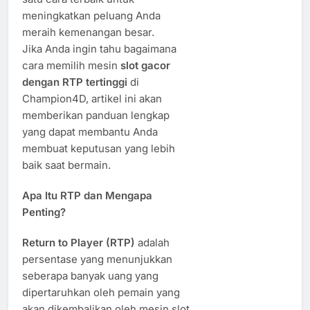
meningkatkan peluang Anda
meraih kemenangan besar.
Jika Anda ingin tahu bagaimana
cara memilih mesin
slot gacor
dengan RTP tertinggi
di
Champion4D, artikel ini akan
memberikan panduan lengkap
yang dapat membantu Anda
membuat keputusan yang lebih
baik saat bermain.
Apa Itu RTP dan Mengapa
Penting?
Return to Player (RTP)
adalah
persentase yang menunjukkan
seberapa banyak uang yang
dipertaruhkan oleh pemain yang
akan dikembalikan oleh mesin slot