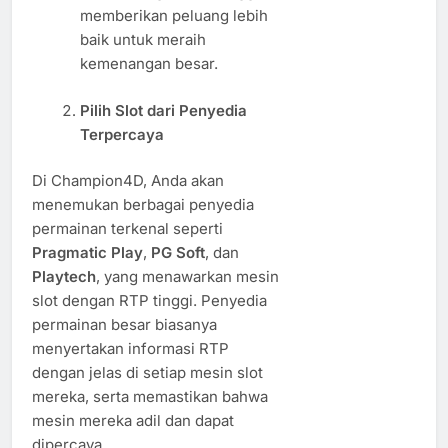
memberikan peluang lebih
baik untuk meraih
kemenangan besar.
Pilih Slot dari Penyedia
Terpercaya
Di Champion4D, Anda akan
menemukan berbagai penyedia
permainan terkenal seperti
Pragmatic Play
,
PG Soft
, dan
Playtech
, yang menawarkan mesin
slot dengan RTP tinggi. Penyedia
permainan besar biasanya
menyertakan informasi RTP
dengan jelas di setiap mesin slot
mereka, serta memastikan bahwa
mesin mereka adil dan dapat
dipercaya.