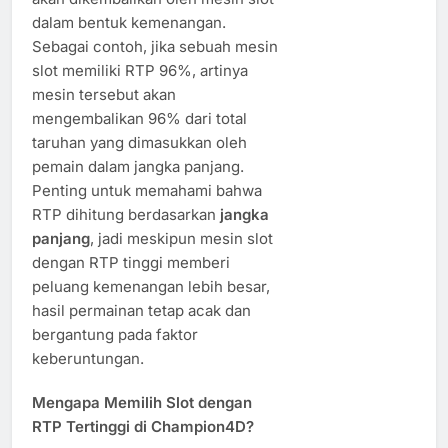
dalam bentuk kemenangan.
Sebagai contoh, jika sebuah mesin
slot memiliki RTP 96%, artinya
mesin tersebut akan
mengembalikan 96% dari total
taruhan yang dimasukkan oleh
pemain dalam jangka panjang.
Penting untuk memahami bahwa
RTP dihitung berdasarkan
jangka
panjang
, jadi meskipun mesin slot
dengan RTP tinggi memberi
peluang kemenangan lebih besar,
hasil permainan tetap acak dan
bergantung pada faktor
keberuntungan.
Mengapa Memilih Slot dengan
RTP Tertinggi di Champion4D?