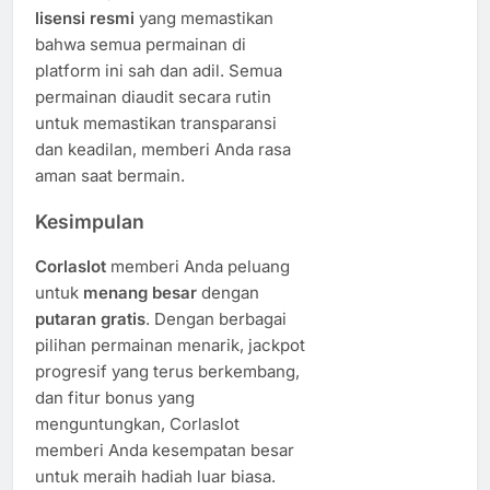
lisensi resmi
yang memastikan
bahwa semua permainan di
platform ini sah dan adil. Semua
permainan diaudit secara rutin
untuk memastikan transparansi
dan keadilan, memberi Anda rasa
aman saat bermain.
Kesimpulan
Corlaslot
memberi Anda peluang
untuk
menang besar
dengan
putaran gratis
. Dengan berbagai
pilihan permainan menarik, jackpot
progresif yang terus berkembang,
dan fitur bonus yang
menguntungkan, Corlaslot
memberi Anda kesempatan besar
untuk meraih hadiah luar biasa.