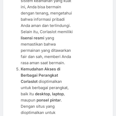
sistem keamanan yang kuat
ini, Anda bisa bermain
dengan tenang, mengetahui
bahwa informasi pribadi
Anda aman dan terlindungi.
Selain itu, Corlaslot memiliki
lisensi resmi
yang
memastikan bahwa
permainan yang ditawarkan
fair dan sah, memberi Anda
rasa aman saat bermain.
Kemudahan Akses di
Berbagai Perangkat
Corlaslot
dioptimalkan
untuk berbagai perangkat,
baik itu
desktop
,
laptop
,
maupun
ponsel pintar
.
Dengan situs yang
dioptimalkan untuk