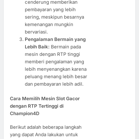
cenderung memberikan
pembayaran yang lebih
sering, meskipun besarnya
kemenangan mungkin
bervariasi.
Pengalaman Bermain yang
Lebih Baik:
Bermain pada
mesin dengan RTP tinggi
memberi pengalaman yang
lebih menyenangkan karena
peluang menang lebih besar
dan pembayaran lebih adil.
Cara Memilih Mesin Slot Gacor
dengan RTP Tertinggi di
Champion4D
Berikut adalah beberapa langkah
yang dapat Anda lakukan untuk