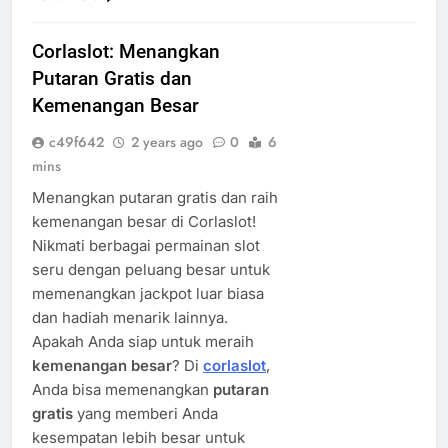
Corlaslot: Menangkan
Putaran Gratis dan
Kemenangan Besar
c49f642
2 years ago
0
6
mins
Menangkan putaran gratis dan raih
kemenangan besar di Corlaslot!
Nikmati berbagai permainan slot
seru dengan peluang besar untuk
memenangkan jackpot luar biasa
dan hadiah menarik lainnya.
Apakah Anda siap untuk meraih
kemenangan besar
? Di
corlaslot
,
Anda bisa memenangkan
putaran
gratis
yang memberi Anda
kesempatan lebih besar untuk