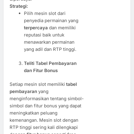
Strategi:
Pilih mesin slot dari
penyedia permainan yang
terpercaya
dan memiliki
reputasi baik untuk
menawarkan permainan
yang adil dan RTP tinggi.
Teliti Tabel Pembayaran
dan Fitur Bonus
Setiap mesin slot memiliki
tabel
pembayaran
yang
menginformasikan tentang simbol-
simbol dan fitur bonus yang dapat
meningkatkan peluang
kemenangan. Mesin slot dengan
RTP tinggi sering kali dilengkapi