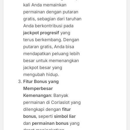
kali Anda memainkan
permainan dengan putaran
gratis, sebagian dari taruhan
Anda berkontribusi pada
jackpot progresif
yang
terus berkembang. Dengan
putaran gratis, Anda bisa
mendapatkan peluang lebih
besar untuk memenangkan
jackpot besar yang
mengubah hidup.
Fitur Bonus yang
Memperbesar
Kemenangan
: Banyak
permainan di Corlaslot yang
dilengkapi dengan
fitur
bonus
, seperti
simbol liar
dan
permainan bonus
yang