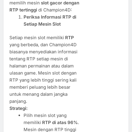
memilih mesin
slot gacor dengan
RTP tertinggi
di Champion4D:
Periksa Informasi RTP di
Setiap Mesin Slot
Setiap mesin slot memiliki
RTP
yang berbeda, dan Champion4D
biasanya menyediakan informasi
tentang RTP setiap mesin di
halaman permainan atau dalam
ulasan game. Mesin slot dengan
RTP yang lebih tinggi sering kali
memberi peluang lebih besar
untuk menang dalam jangka
panjang.
Strategi:
Pilih mesin slot yang
memiliki
RTP di atas 96%
.
Mesin dengan RTP tinggi