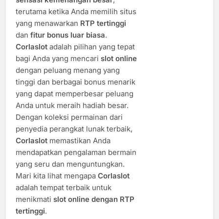
terutama ketika Anda memilih situs
yang menawarkan
RTP tertinggi
dan
fitur bonus luar biasa
.
Corlaslot
adalah pilihan yang tepat
bagi Anda yang mencari
slot online
dengan peluang menang yang
tinggi dan berbagai bonus menarik
yang dapat memperbesar peluang
Anda untuk meraih hadiah besar.
Dengan koleksi permainan dari
penyedia perangkat lunak terbaik,
Corlaslot
memastikan Anda
mendapatkan pengalaman bermain
yang seru dan menguntungkan.
Mari kita lihat mengapa
Corlaslot
adalah tempat terbaik untuk
menikmati
slot online dengan RTP
tertinggi
.