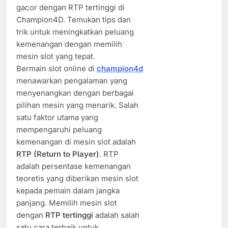
gacor dengan RTP tertinggi di
Champion4D. Temukan tips dan
trik untuk meningkatkan peluang
kemenangan dengan memilih
mesin slot yang tepat.
Bermain slot online di
champion4d
menawarkan pengalaman yang
menyenangkan dengan berbagai
pilihan mesin yang menarik. Salah
satu faktor utama yang
mempengaruhi peluang
kemenangan di mesin slot adalah
RTP (Return to Player)
. RTP
adalah persentase kemenangan
teoretis yang diberikan mesin slot
kepada pemain dalam jangka
panjang. Memilih mesin slot
dengan
RTP tertinggi
adalah salah
satu cara terbaik untuk