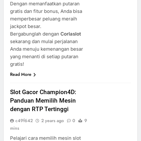
Dengan memanfaatkan putaran
gratis dan fitur bonus, Anda bisa
memperbesar peluang meraih
jackpot besar.
Bergabunglah dengan
Corlaslot
sekarang dan mulai perjalanan
Anda menuju kemenangan besar
yang menanti di setiap putaran
gratis!
Read More
Slot Gacor Champion4D:
Panduan Memilih Mesin
dengan RTP Tertinggi
c49f642
2 years ago
0
9
mins
Pelajari cara memilih mesin slot