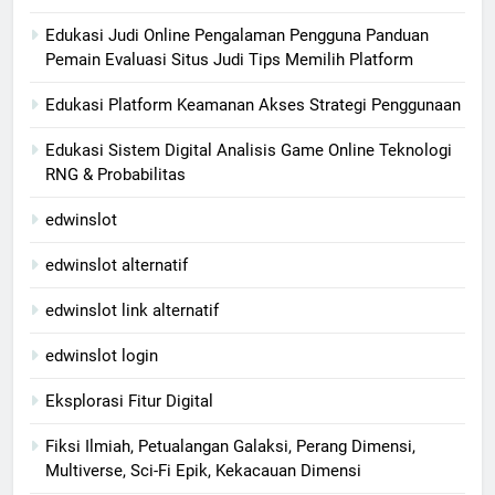
Edukasi Judi Online Pengalaman Pengguna Panduan
Pemain Evaluasi Situs Judi Tips Memilih Platform
Edukasi Platform Keamanan Akses Strategi Penggunaan
Edukasi Sistem Digital Analisis Game Online Teknologi
RNG & Probabilitas
edwinslot
edwinslot alternatif
edwinslot link alternatif
edwinslot login
Eksplorasi Fitur Digital
Fiksi Ilmiah, Petualangan Galaksi, Perang Dimensi,
Multiverse, Sci-Fi Epik, Kekacauan Dimensi