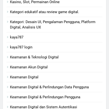
Kasino, Slot, Permainan Online
Kategori edukatif atau review game digital.
Kategori: Desain UI, Pengalaman Pengguna, Platform
Digital, Analisis UX
kaya787
kaya787 login
Keamanan & Teknologi Digital
Keamanan Akun Digital
Keamanan Digital
Keamanan Digital & Perlindungan Data Pengguna
Keamanan Digital & Perlindungan Pengguna
Keamanan Digital dan Sistem Autentikasi