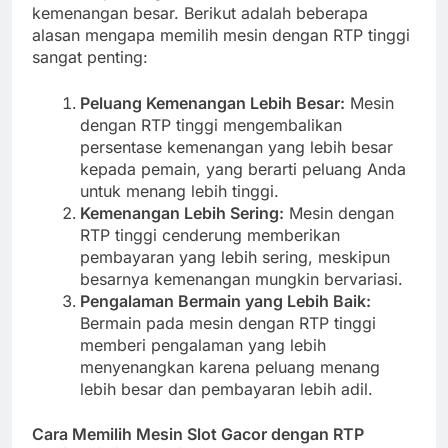
kemenangan besar. Berikut adalah beberapa
alasan mengapa memilih mesin dengan RTP tinggi
sangat penting:
Peluang Kemenangan Lebih Besar:
Mesin
dengan RTP tinggi mengembalikan
persentase kemenangan yang lebih besar
kepada pemain, yang berarti peluang Anda
untuk menang lebih tinggi.
Kemenangan Lebih Sering:
Mesin dengan
RTP tinggi cenderung memberikan
pembayaran yang lebih sering, meskipun
besarnya kemenangan mungkin bervariasi.
Pengalaman Bermain yang Lebih Baik:
Bermain pada mesin dengan RTP tinggi
memberi pengalaman yang lebih
menyenangkan karena peluang menang
lebih besar dan pembayaran lebih adil.
Cara Memilih Mesin Slot Gacor dengan RTP