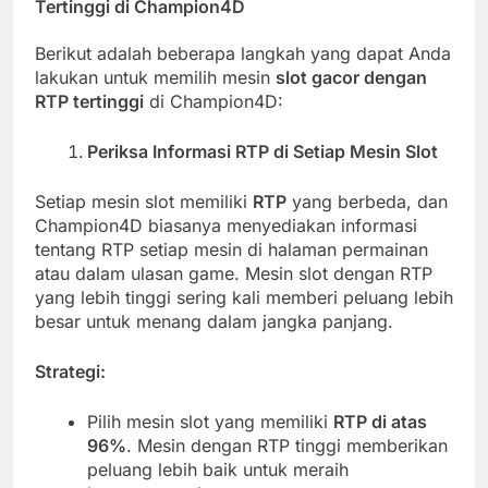
Tertinggi di Champion4D
Berikut adalah beberapa langkah yang dapat Anda
lakukan untuk memilih mesin
slot gacor dengan
RTP tertinggi
di Champion4D:
Periksa Informasi RTP di Setiap Mesin Slot
Setiap mesin slot memiliki
RTP
yang berbeda, dan
Champion4D biasanya menyediakan informasi
tentang RTP setiap mesin di halaman permainan
atau dalam ulasan game. Mesin slot dengan RTP
yang lebih tinggi sering kali memberi peluang lebih
besar untuk menang dalam jangka panjang.
Strategi:
Pilih mesin slot yang memiliki
RTP di atas
96%
. Mesin dengan RTP tinggi memberikan
peluang lebih baik untuk meraih