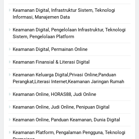
Keamanan Digital, Infrastruktur Sistem, Teknologi
Informasi, Manajemen Data
Keamanan Digital, Pengelolaan Infrastruktur, Teknologi
Sistem, Pengelolaan Platform
Keamanan Digital, Permainan Online
Keamanan Finansial & Literasi Digital
Keamanan Keluarga Digital,Privasi Online,Panduan
Perangkat,Literasi Internet,Keamanan Jaringan Rumah
Keamanan Online, HORAS88, Judi Online
Keamanan Online, Judi Online, Penipuan Digital
Keamanan Online, Panduan Keamanan, Dunia Digital
Keamanan Platform, Pengalaman Pengguna, Teknologi