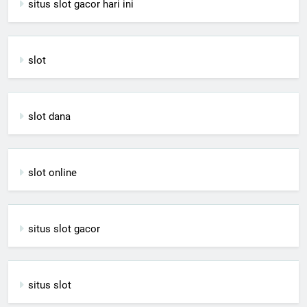
situs slot gacor hari ini
slot
slot dana
slot online
situs slot gacor
situs slot