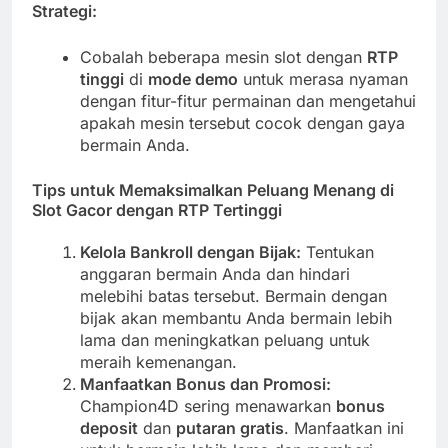
Strategi:
Cobalah beberapa mesin slot dengan
RTP
tinggi
di
mode demo
untuk merasa nyaman
dengan fitur-fitur permainan dan mengetahui
apakah mesin tersebut cocok dengan gaya
bermain Anda.
Tips untuk Memaksimalkan Peluang Menang di
Slot Gacor dengan RTP Tertinggi
Kelola Bankroll dengan Bijak:
Tentukan
anggaran bermain Anda dan hindari
melebihi batas tersebut. Bermain dengan
bijak akan membantu Anda bermain lebih
lama dan meningkatkan peluang untuk
meraih kemenangan.
Manfaatkan Bonus dan Promosi:
Champion4D sering menawarkan
bonus
deposit
dan
putaran gratis
. Manfaatkan ini