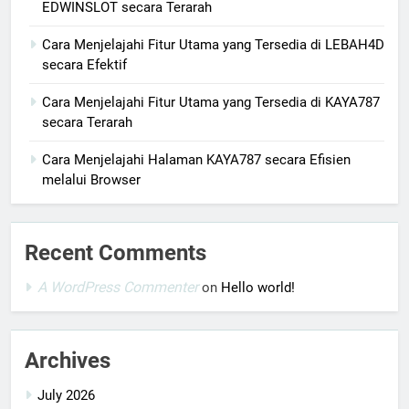
EDWINSLOT secara Terarah
Cara Menjelajahi Fitur Utama yang Tersedia di LEBAH4D
secara Efektif
Cara Menjelajahi Fitur Utama yang Tersedia di KAYA787
secara Terarah
Cara Menjelajahi Halaman KAYA787 secara Efisien
melalui Browser
Recent Comments
A WordPress Commenter
on
Hello world!
Archives
July 2026