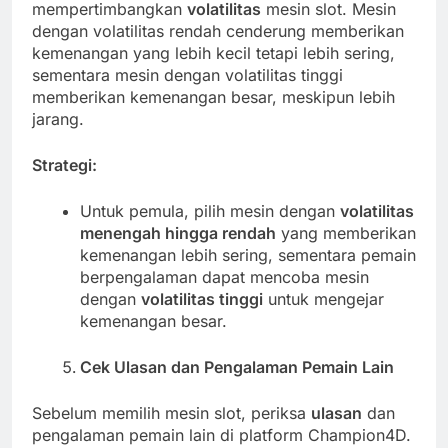
mempertimbangkan
volatilitas
mesin slot. Mesin
dengan volatilitas rendah cenderung memberikan
kemenangan yang lebih kecil tetapi lebih sering,
sementara mesin dengan volatilitas tinggi
memberikan kemenangan besar, meskipun lebih
jarang.
Strategi:
Untuk pemula, pilih mesin dengan
volatilitas
menengah hingga rendah
yang memberikan
kemenangan lebih sering, sementara pemain
berpengalaman dapat mencoba mesin
dengan
volatilitas tinggi
untuk mengejar
kemenangan besar.
Cek Ulasan dan Pengalaman Pemain Lain
Sebelum memilih mesin slot, periksa
ulasan
dan
pengalaman pemain lain di platform Champion4D.