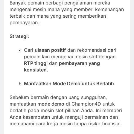
Banyak pemain berbagi pengalaman mereka
mengenai mesin mana yang memberi kemenangan
terbaik dan mana yang sering memberikan
pembayaran.
Strategi:
Cari
ulasan positif
dan rekomendasi dari
pemain lain mengenai mesin slot dengan
RTP tinggi
dan
pembayaran yang
konsisten
.
Manfaatkan Mode Demo untuk Berlatih
Sebelum bermain dengan uang sungguhan,
manfaatkan
mode demo
di Champion4D untuk
berlatih pada mesin slot pilihan Anda. Ini memberi
Anda kesempatan untuk menguji permainan dan
memahami cara kerja mesin tanpa risiko finansial.