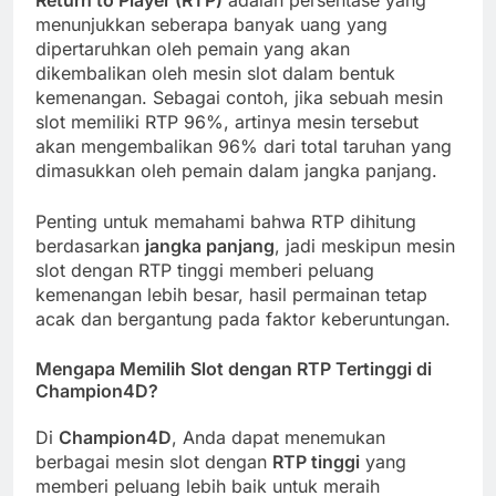
Return to Player (RTP)
adalah persentase yang
menunjukkan seberapa banyak uang yang
dipertaruhkan oleh pemain yang akan
dikembalikan oleh mesin slot dalam bentuk
kemenangan. Sebagai contoh, jika sebuah mesin
slot memiliki RTP 96%, artinya mesin tersebut
akan mengembalikan 96% dari total taruhan yang
dimasukkan oleh pemain dalam jangka panjang.
Penting untuk memahami bahwa RTP dihitung
berdasarkan
jangka panjang
, jadi meskipun mesin
slot dengan RTP tinggi memberi peluang
kemenangan lebih besar, hasil permainan tetap
acak dan bergantung pada faktor keberuntungan.
Mengapa Memilih Slot dengan RTP Tertinggi di
Champion4D?
Di
Champion4D
, Anda dapat menemukan
berbagai mesin slot dengan
RTP tinggi
yang
memberi peluang lebih baik untuk meraih