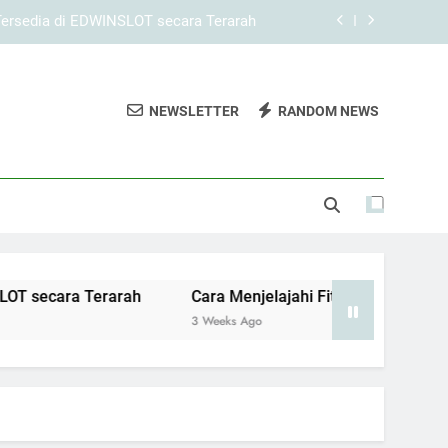
 Tersedia di EDWINSLOT secara Terarah
ng Tersedia di LEBAH4D secara Efektif
ng Tersedia di KAYA787 secara Terarah
NEWSLETTER
RANDOM NEWS
top dengan Proses yang Lebih Terarah
Kebugaran Yang Terpercaya.
 Tersedia di EDWINSLOT secara Terarah
ng Tersedia di LEBAH4D secara Efektif
ng Tersedia di KAYA787 secara Terarah
Terarah
Cara Menjelajahi Fitur Utama yang Tersedia di 
3 Weeks Ago