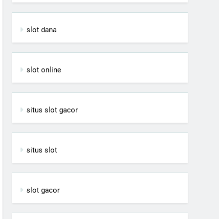
slot dana
slot online
situs slot gacor
situs slot
slot gacor