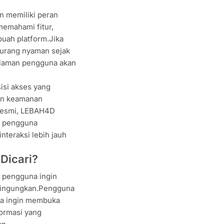
in memiliki peran
memahami fitur,
buah platform.Jika
kurang nyaman sejak
galaman pengguna akan
isi akses yang
dan keamanan
resmi, LEBAH4D
a pengguna
teraksi lebih jauh
Dicari?
 pengguna ingin
bingungkan.Pengguna
a ingin membuka
ormasi yang