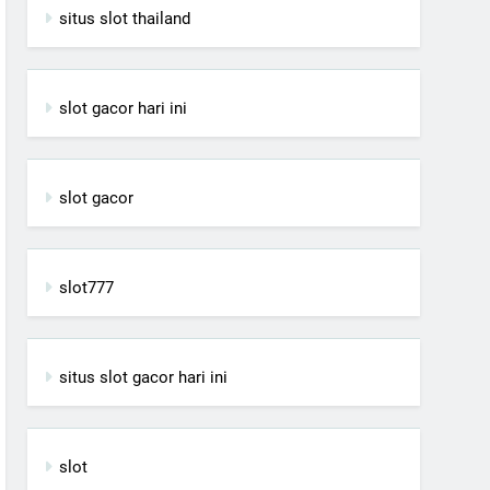
situs slot thailand
slot gacor hari ini
slot gacor
slot777
situs slot gacor hari ini
slot