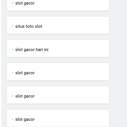
slot gacor
situs toto slot
slot gacor hari ini
slot gacor
slot gacor
slot gacor