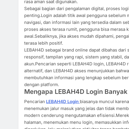
rasa aman saat digunakan.
Sebagai bagian dari pengalaman digital, proses log
penting.Login adalah titik awal pengguna sebelum 
navigasi, dan informasi lain yang tersedia dalam se
proses akses terasa rumit, pengguna bisa merasa 
awal.Sebaliknya, jika akses mudah dipahami, pen
terasa lebih positif.
LEBAH4D sebagai brand online dapat dibahas dari s
responsif, tampilan yang rapi, sistem yang stabil, 
akun.Pencarian seperti LEBAH4D login, LEBAH4D 
alternatif, dan LEBAH4D akses menunjukkan bahw
membutuhkan informasi yang lengkap sebelum berin
dengan platform.
Mengapa LEBAH4D Login Banyak 
Pencarian
LEBAH4D Login
biasanya muncul karena
menemukan jalur masuk yang jelas dan tidak mem
modern cenderung mengutamakan efisiensi.Merek
halaman, menemukan menu login, memasukkan inf