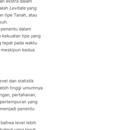
an ekstra dalam
dalah
Levitate
yang
 tipe Tanah, atau
suh.
r penentu dalam
 kekuatan tipe yang
 tepat pada waktu
, meskipun kedua
evel dan statistik
lebih tinggi umumnya
angan, pertahanan,
 pertempuran yang
i menjadi penentu
 bahwa level lebih
rategi yang tepat