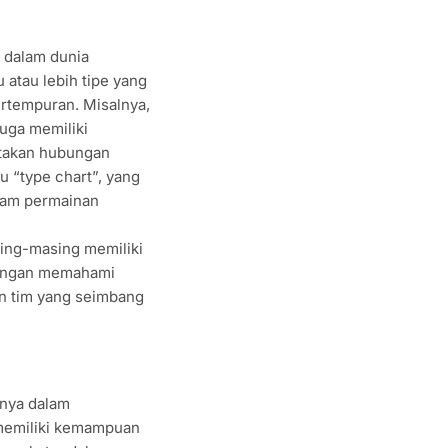
 dalam dunia
 atau lebih tipe yang
rtempuran. Misalnya,
juga memiliki
ptakan hubungan
u “type chart”, yang
alam permainan
asing-masing memiliki
Dengan memahami
an tim yang seimbang
nnya dalam
memiliki kemampuan