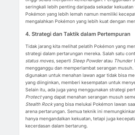
seringkali lebih penting daripada sekadar kekuatan 
Pokémon yang lebih lemah namun memiliki kecepata
mengalahkan Pokémon yang lebih kuat dengan meny
4.
Strategi dan Taktik dalam Pertempuran
Tidak jarang kita melihat pelatih Pokémon yang me
strategi dalam pertarungan mereka. Salah satu cont
status moves
, seperti
Sleep Powder
atau
Thunder 
mengganggu dan memperlambat serangan musuh. Te
digunakan untuk menahan lawan agar tidak bisa m
yang diinginkan, memberi kesempatan untuk menye
Selain itu, ada juga yang menggunakan strategi per
Protect
yang dapat menahan serangan musuh semen
Stealth Rock
yang bisa melukai Pokémon lawan sa
arena pertarungan. Semua teknik ini memungkinkan 
hanya mengandalkan kekuatan, tetapi juga kecepata
kecerdasan dalam bertarung.