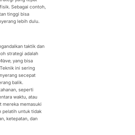
fisik. Sebagai contoh,
n tinggi bisa
erang lebih dulu.
ngandalkan taktik dan
oh strategi adalah
Wave
, yang bisa
knik ini sering
enyerang secepat
rang balik.
tahanan, seperti
tara waktu, atau
at mereka memasuki
pelatih untuk tidak
n, ketepatan, dan