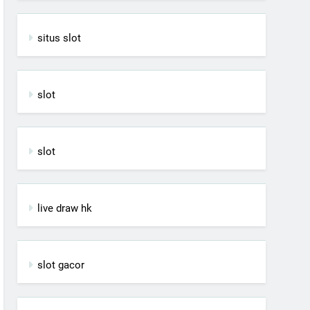
situs slot
slot
slot
live draw hk
slot gacor