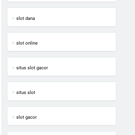
slot dana
slot online
situs slot gacor
situs slot
slot gacor