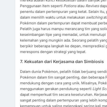
mereka adalah kunci kesuksesan dalam banyak pe
Penggunaan item seperti
Potions
atau
Revives
dapa
penentu dalam pertempuran yang ketat. Selain itu, p
dalam memilih waktu untuk melakukan
switching
at
Pokémon dalam pertempuran dapat membuat perbe
Pelatih juga harus mampu merancang tim yang soli
keseimbangan tipe yang memadai, untuk menutupi
kelemahan yang mungkin ada. Seorang pelatih yang
berpikir beberapa langkah ke depan, memprediksi
merespons dengan strategi yang tepat.
7.
Kekuatan dari Kerjasama dan Simbiosis
Dalam dunia Pokémon, pelatih tidak berjuang sendi
Pokémon dalam tim sangat penting, dan beberapa 
mendukung dengan cara yang unik. Misalnya, Pok
menggunakan gerakan pendukung seperti
Light Sc
dapat memperkuat tim secara keseluruhan. Kerjas
sangat penting dalam pertempuran yang lebih komp
kemampuan untuk saling melengkapi sering kali me