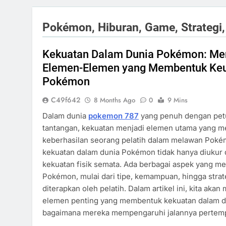
Pokémon, Hiburan, Game, Strategi,
Kekuatan Dalam Dunia Pokémon: Men
Elemen-Elemen yang Membentuk Ke
Pokémon
C49f642
8 Months Ago
0
9 Mins
Dalam dunia
pokemon 787
yang penuh dengan pet
tantangan, kekuatan menjadi elemen utama yang 
keberhasilan seorang pelatih dalam melawan Poké
kekuatan dalam dunia Pokémon tidak hanya diukur d
kekuatan fisik semata. Ada berbagai aspek yang 
Pokémon, mulai dari tipe, kemampuan, hingga stra
diterapkan oleh pelatih. Dalam artikel ini, kita aka
elemen penting yang membentuk kekuatan dalam 
bagaimana mereka mempengaruhi jalannya pertem