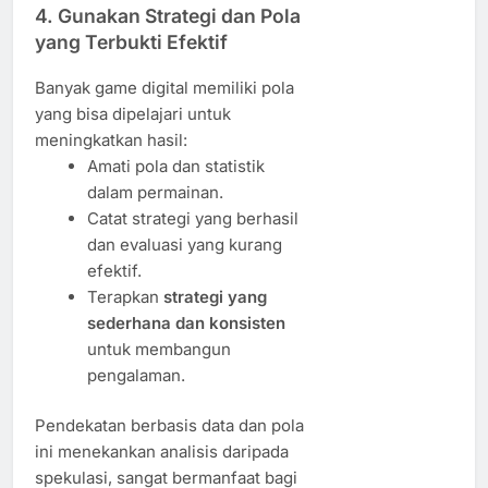
4. Gunakan Strategi dan Pola
yang Terbukti Efektif
Banyak game digital memiliki pola
yang bisa dipelajari untuk
meningkatkan hasil:
Amati pola dan statistik
dalam permainan.
Catat strategi yang berhasil
dan evaluasi yang kurang
efektif.
Terapkan
strategi yang
sederhana dan konsisten
untuk membangun
pengalaman.
Pendekatan berbasis data dan pola
ini menekankan analisis daripada
spekulasi, sangat bermanfaat bagi