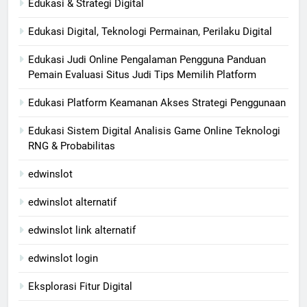
Edukasi & Strategi Digital
Edukasi Digital, Teknologi Permainan, Perilaku Digital
Edukasi Judi Online Pengalaman Pengguna Panduan
Pemain Evaluasi Situs Judi Tips Memilih Platform
Edukasi Platform Keamanan Akses Strategi Penggunaan
Edukasi Sistem Digital Analisis Game Online Teknologi
RNG & Probabilitas
edwinslot
edwinslot alternatif
edwinslot link alternatif
edwinslot login
Eksplorasi Fitur Digital