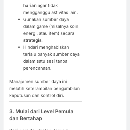
harian
agar tidak
mengganggu aktivitas lain.
Gunakan sumber daya
dalam game (misalnya koin,
energi, atau item) secara
strategis
.
Hindari menghabiskan
terlalu banyak sumber daya
dalam satu sesi tanpa
perencanaan.
Manajemen sumber daya ini
melatih keterampilan pengambilan
keputusan dan kontrol diri.
3. Mulai dari Level Pemula
dan Bertahap