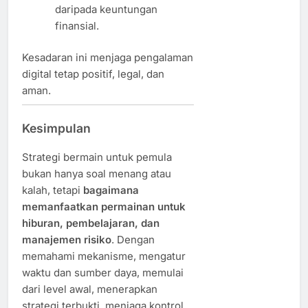
daripada keuntungan
finansial.
Kesadaran ini menjaga pengalaman
digital tetap positif, legal, dan
aman.
Kesimpulan
Strategi bermain untuk pemula
bukan hanya soal menang atau
kalah, tetapi
bagaimana
memanfaatkan permainan untuk
hiburan, pembelajaran, dan
manajemen risiko
. Dengan
memahami mekanisme, mengatur
waktu dan sumber daya, memulai
dari level awal, menerapkan
strategi terbukti, menjaga kontrol