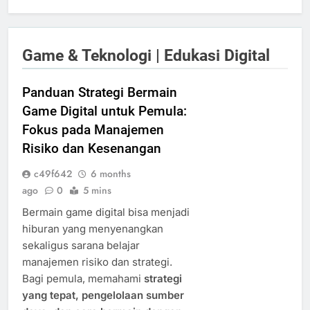
Game & Teknologi | Edukasi Digital
Panduan Strategi Bermain
Game Digital untuk Pemula:
Fokus pada Manajemen
Risiko dan Kesenangan
c49f642
6 months
ago
0
5 mins
Bermain game digital bisa menjadi
hiburan yang menyenangkan
sekaligus sarana belajar
manajemen risiko dan strategi.
Bagi pemula, memahami
strategi
yang tepat, pengelolaan sumber