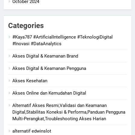
October 2024
Categories
#Kaya787 #ArtificialIntelligence #TeknologiDigital
#Inovasi #DataAnalytics
Akses Digital & Keamanan Brand
Akses Digital & Keamanan Pengguna
Akses Kesehatan
Akses Online dan Kemudahan Digital
Alternatif Akses Resmi,Validasi dan Keamanan
Digital,Stabilitas Koneksi & Performa,Panduan Pengguna
Multi-Perangkat,Troubleshooting Akses Harian
alternatif edwinslot