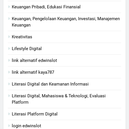
Keuangan Pribadi, Edukasi Finansial
Keuangan, Pengelolaan Keuangan, Investasi, Manajemen
Keuangan
Kreativitas
Lifestyle Digital
link alternatif edwinslot
link alternatif kaya787
Literasi Digital dan Keamanan Informasi
Literasi Digital, Mahasiswa & Teknologi, Evaluasi
Platform
Literasi Platform Digital
login edwinslot