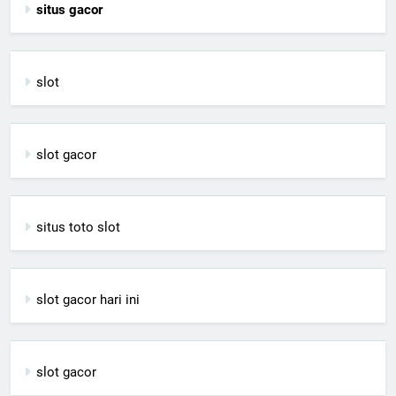
situs gacor
slot
slot gacor
situs toto slot
slot gacor hari ini
slot gacor