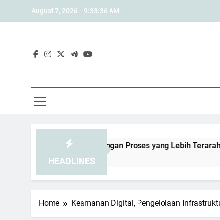
Skip
August 7, 2026
9:33:37 AM
to
content
Top
Dapatkan 
e dan Desktop dengan Proses yang Lebih Terarah
Cara 
2 Week
HEADLINES
Home
Keamanan Digital, Pengelolaan Infrastrukt