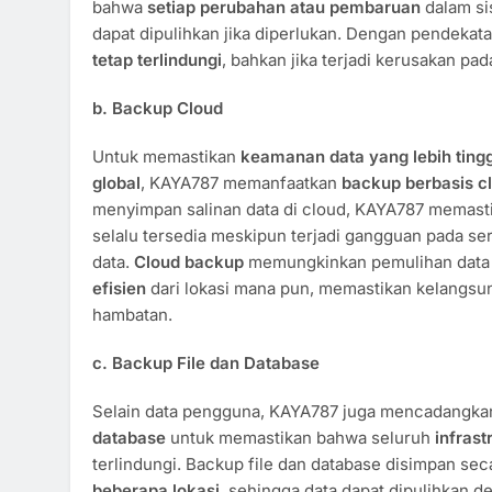
bahwa
setiap perubahan atau pembaruan
dalam si
dapat dipulihkan jika diperlukan. Dengan pendekata
tetap terlindungi
, bahkan jika terjadi kerusakan pa
b. Backup Cloud
Untuk memastikan
keamanan data yang lebih tingg
global
, KAYA787 memanfaatkan
backup berbasis c
menyimpan salinan data di cloud, KAYA787 memast
selalu tersedia meskipun terjadi gangguan pada ser
data.
Cloud backup
memungkinkan pemulihan dat
efisien
dari lokasi mana pun, memastikan kelangsu
hambatan.
c. Backup File dan Database
Selain data pengguna, KAYA787 juga mencadangk
database
untuk memastikan bahwa seluruh
infrast
terlindungi. Backup file dan database disimpan seca
beberapa lokasi
, sehingga data dapat dipulihkan 