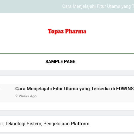
Cara Menjelajahi Fitur Utama yang
Cara Menjelajahi Fitur Utama ya
Cara Menjelajahi Fitur Utama ya
az Pharma
LEBAH4D Login melalui Browser Mobile dan Desk
Produk Farmasi Berkualitas Di Topaz Pharma. Kesehatan Dan 
Cara Menjelajahi Fitur Utama yang
SAMPLE PAGE
Cara Menjelajahi Fitur Utama ya
Cara Menjelajahi Fitur Utama ya
Menjelajahi Fitur Utama yang Tersedia di EDWINSLOT secara 
s Ago
ur, Teknologi Sistem, Pengelolaan Platform