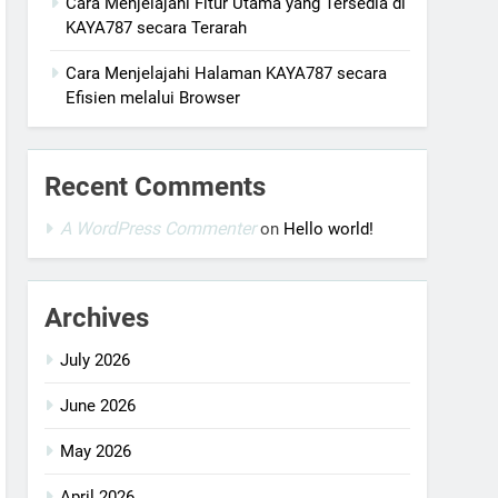
Cara Menjelajahi Fitur Utama yang Tersedia di
KAYA787 secara Terarah
Cara Menjelajahi Halaman KAYA787 secara
Efisien melalui Browser
Recent Comments
A WordPress Commenter
on
Hello world!
Archives
July 2026
June 2026
May 2026
April 2026