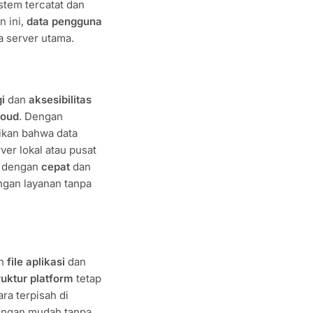
stem tercatat dan
n ini,
data pengguna
da server utama.
i
dan
aksesibilitas
loud
. Dengan
ikan bahwa data
ver lokal atau pusat
a dengan
cepat
dan
ngan layanan tanpa
an
file aplikasi
dan
ruktur platform
tetap
ra terpisah di
dengan mudah tanpa