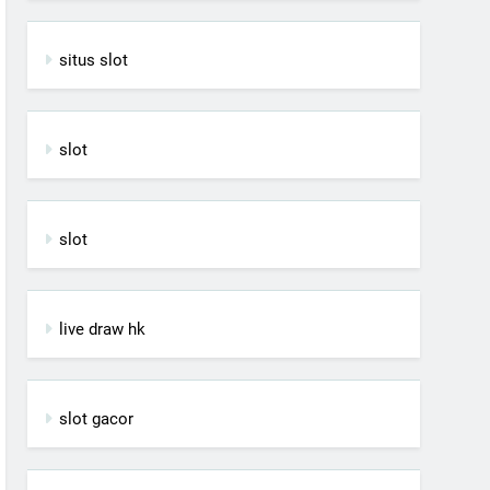
situs slot
slot
slot
live draw hk
slot gacor