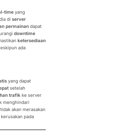
al-time
yang
dia di
server
an permainan
dapat
gurangi
downtime
emastikan
ketersediaan
meskipun ada
tis
yang dapat
epat
setelah
han trafik
ke server
uk menghindari
 tidak akan merasakan
 kerusakan pada