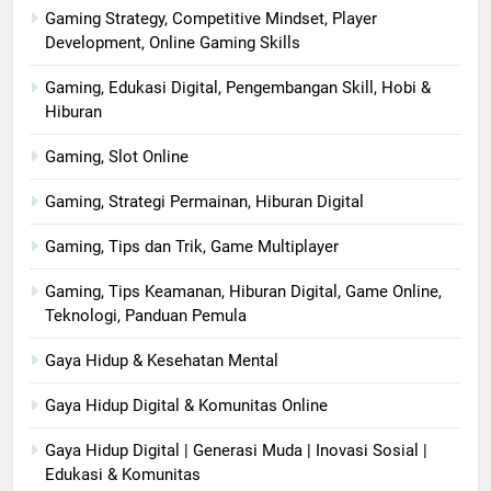
Gaming Strategy, Competitive Mindset, Player
Development, Online Gaming Skills
Gaming, Edukasi Digital, Pengembangan Skill, Hobi &
Hiburan
Gaming, Slot Online
Gaming, Strategi Permainan, Hiburan Digital
Gaming, Tips dan Trik, Game Multiplayer
Gaming, Tips Keamanan, Hiburan Digital, Game Online,
Teknologi, Panduan Pemula
Gaya Hidup & Kesehatan Mental
Gaya Hidup Digital & Komunitas Online
Gaya Hidup Digital | Generasi Muda | Inovasi Sosial |
Edukasi & Komunitas