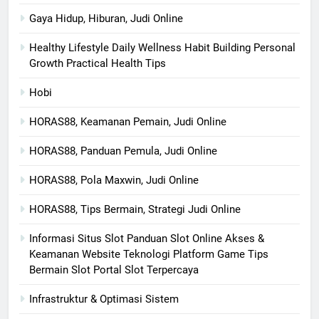
Gaya Hidup, Hiburan, Judi Online
Healthy Lifestyle Daily Wellness Habit Building Personal
Growth Practical Health Tips
Hobi
HORAS88, Keamanan Pemain, Judi Online
HORAS88, Panduan Pemula, Judi Online
HORAS88, Pola Maxwin, Judi Online
HORAS88, Tips Bermain, Strategi Judi Online
Informasi Situs Slot Panduan Slot Online Akses &
Keamanan Website Teknologi Platform Game Tips
Bermain Slot Portal Slot Terpercaya
Infrastruktur & Optimasi Sistem