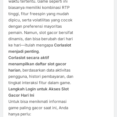
waktu tertentu. Game seperti ini
biasanya memiliki kombinasi RTP
tinggi, fitur freespin yang mudah
dipicu, serta volatilitas yang cocok
dengan preferensi mayoritas
pemain. Namun, slot gacor bersifat
dinamis, dan bisa berubah dari hari
ke hari—itulah mengapa
Corlaslot
menjadi penting
.
Corlaslot secara aktif
menampilkan daftar slot gacor
harian
, berdasarkan data aktivitas
pengguna, histori pembayaran, dan
tingkat interaksi fitur dalam game.
Langkah Login untuk Akses Slot
Gacor Hari Ini
Untuk bisa menikmati informasi
game paling gacor saat ini, Anda
hanya perlu: