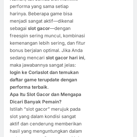
performa yang sama setiap
harinya. Beberapa game bisa
menjadi sangat aktif—dikenal
sebagai
slot gacor
—dengan
freespin sering muncul, kombinasi
kemenangan lebih sering, dan fitur
bonus berjalan optimal. Jika Anda
sedang mencari
slot gacor hari ini
,
maka jawabannya sangat jelas:
login ke Corlaslot dan temukan
daftar game terupdate dengan
performa terbaik
.
Apa Itu Slot Gacor dan Mengapa
Dicari Banyak Pemain?
Istilah “slot gacor” merujuk pada
slot yang dalam kondisi sangat
aktif dan cenderung memberikan
hasil yang menguntungkan dalam