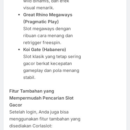
wild dinamis, dan efek
visual menarik.
Great Rhino Megaways
(Pragmatic Play)
Slot megaways dengan
ribuan cara menang dan
retrigger freespin.
Koi Gate (Habanero)
Slot klasik yang tetap sering
gacor berkat kecepatan
gameplay dan pola menang
stabil.
Fitur Tambahan yang
Mempermudah Pencarian Slot
Gacor
Setelah login, Anda juga bisa
menggunakan fitur tambahan yang
disediakan Corlaslot: