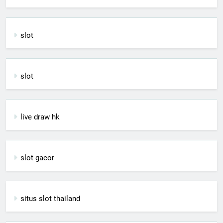
slot
slot
live draw hk
slot gacor
situs slot thailand