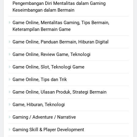
Pengembangan Diri Mentalitas dalam Gaming
Keseimbangan dalam Bermain
Game Online, Mentalitas Gaming, Tips Bermain,
Keterampilan Bermain Game
Game Online, Panduan Bermain, Hiburan Digital
Game Online, Review Game, Teknologi
Game Online, Slot, Teknologi Game
Game Online, Tips dan Trik
Game Online, Ulasan Produk, Strategi Bermain
Game, Hiburan, Teknologi
Gaming / Adventure / Narrative
Gaming Skill & Player Development