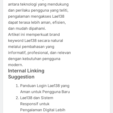
antara teknologi yang mendukung
dan perilaku pengguna yang teliti,
pengalaman mengakses Lae138
dapat terasa lebih aman, efisien,
dan mudah dipahami.
Artikel ini memperkuat brand
keyword Lae138 secara natural
melalui pembahasan yang
informatif, profesional, dan relevan
dengan kebutuhan pengguna
modern.
Internal Linking
Suggestion
Panduan Login Lae138 yang
Aman untuk Pengguna Baru
Lae138 dan Sistem
Responsif untuk
Pengalaman Digital Lebih