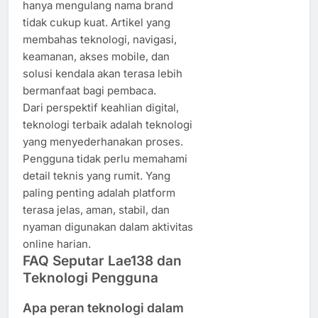
hanya mengulang nama brand
tidak cukup kuat. Artikel yang
membahas teknologi, navigasi,
keamanan, akses mobile, dan
solusi kendala akan terasa lebih
bermanfaat bagi pembaca.
Dari perspektif keahlian digital,
teknologi terbaik adalah teknologi
yang menyederhanakan proses.
Pengguna tidak perlu memahami
detail teknis yang rumit. Yang
paling penting adalah platform
terasa jelas, aman, stabil, dan
nyaman digunakan dalam aktivitas
online harian.
FAQ Seputar Lae138 dan
Teknologi Pengguna
Apa peran teknologi dalam