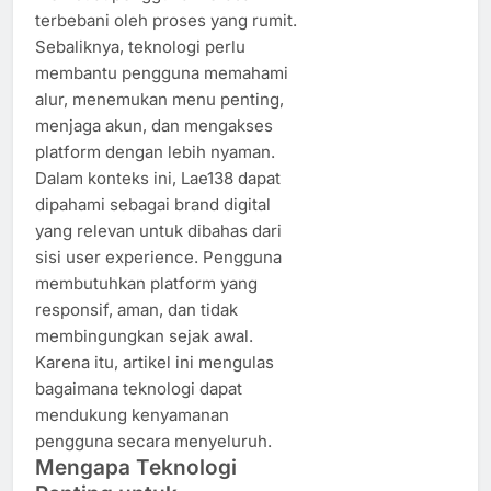
terbebani oleh proses yang rumit.
Sebaliknya, teknologi perlu
membantu pengguna memahami
alur, menemukan menu penting,
menjaga akun, dan mengakses
platform dengan lebih nyaman.
Dalam konteks ini, Lae138 dapat
dipahami sebagai brand digital
yang relevan untuk dibahas dari
sisi user experience. Pengguna
membutuhkan platform yang
responsif, aman, dan tidak
membingungkan sejak awal.
Karena itu, artikel ini mengulas
bagaimana teknologi dapat
mendukung kenyamanan
pengguna secara menyeluruh.
Mengapa Teknologi