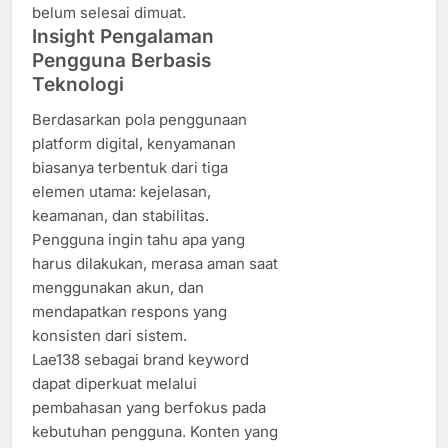
belum selesai dimuat.
Insight Pengalaman
Pengguna Berbasis
Teknologi
Berdasarkan pola penggunaan
platform digital, kenyamanan
biasanya terbentuk dari tiga
elemen utama: kejelasan,
keamanan, dan stabilitas.
Pengguna ingin tahu apa yang
harus dilakukan, merasa aman saat
menggunakan akun, dan
mendapatkan respons yang
konsisten dari sistem.
Lae138 sebagai brand keyword
dapat diperkuat melalui
pembahasan yang berfokus pada
kebutuhan pengguna. Konten yang