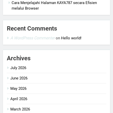
Cara Menjelajahi Halaman KAYA787 secara Efisien
melalui Browser
Recent Comments
A WordPress Commenter
on
Hello world!
Archives
July 2026
June 2026
May 2026
April 2026
March 2026