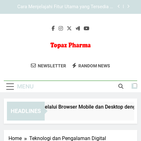
Skip
Cara Menjelajahi Fitur Utama yang Tersedia di
to
LEBAH4D secara Efektif
content
Cara Menjelajahi Fitur Utama yang Tersedia di
KAYA787 secara Terarah
LEBAH4D Login melalui Browser Mobile dan
Desktop dengan Proses yang Lebih Terarah
Cara Menjelajahi Fitur Utama yang Tersedia di
EDWINSLOT secara Terarah
Topaz Pharma
Dapatkan Produk Farmasi Berkualitas Di
Cara Menjelajahi Fitur Utama yang Tersedia di
NEWSLETTER
RANDOM NEWS
LEBAH4D secara Efektif
Topaz Pharma. Kesehatan Dan
Cara Menjelajahi Fitur Utama yang Tersedia di
Kebugaran Yang Terpercaya.
KAYA787 secara Terarah
MENU
BAH4D Login melalui Browser Mobile dan Desktop dengan Pro
HEADLINES
Weeks Ago
Home
Teknologi dan Pengalaman Digital