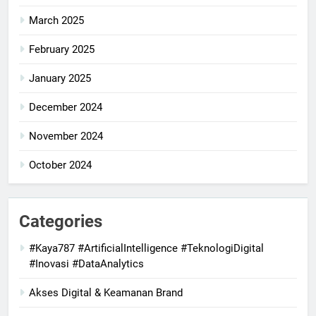
March 2025
February 2025
January 2025
December 2024
November 2024
October 2024
Categories
#Kaya787 #ArtificialIntelligence #TeknologiDigital
#Inovasi #DataAnalytics
Akses Digital & Keamanan Brand