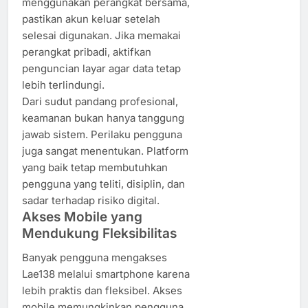
menggunakan perangkat bersama,
pastikan akun keluar setelah
selesai digunakan. Jika memakai
perangkat pribadi, aktifkan
penguncian layar agar data tetap
lebih terlindungi.
Dari sudut pandang profesional,
keamanan bukan hanya tanggung
jawab sistem. Perilaku pengguna
juga sangat menentukan. Platform
yang baik tetap membutuhkan
pengguna yang teliti, disiplin, dan
sadar terhadap risiko digital.
Akses Mobile yang
Mendukung Fleksibilitas
Banyak pengguna mengakses
Lae138 melalui smartphone karena
lebih praktis dan fleksibel. Akses
mobile memungkinkan pengguna