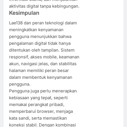
aktivitas digital tanpa kebingungan.
Kesimpulan
Lae138 dan peran teknologi dalam
meningkatkan kenyamanan
pengguna menunjukkan bahwa
pengalaman digital tidak hanya
ditentukan oleh tampilan. Sistem
responsif, akses mobile, keamanan
akun, navigasi jelas, dan stabilitas
halaman memiliki peran besar
dalam membentuk kenyamanan
pengguna.
Pengguna juga perlu menerapkan
kebiasaan yang tepat, seperti
memakai perangkat pribadi,
memperbarui browser, menjaga
kata sandi, serta memastikan
koneksi stabil. Dengan kombinasi