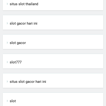
situs slot thailand
slot gacor hari ini
slot gacor
slot777
situs slot gacor hari ini
slot