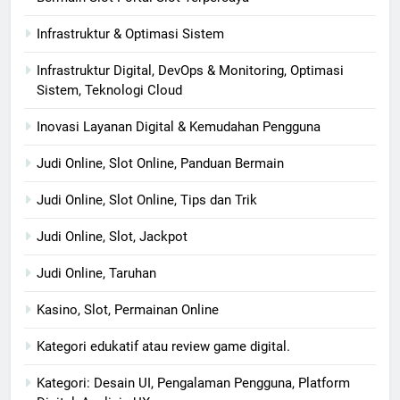
Infrastruktur & Optimasi Sistem
Infrastruktur Digital, DevOps & Monitoring, Optimasi
Sistem, Teknologi Cloud
Inovasi Layanan Digital & Kemudahan Pengguna
Judi Online, Slot Online, Panduan Bermain
Judi Online, Slot Online, Tips dan Trik
Judi Online, Slot, Jackpot
Judi Online, Taruhan
Kasino, Slot, Permainan Online
Kategori edukatif atau review game digital.
Kategori: Desain UI, Pengalaman Pengguna, Platform