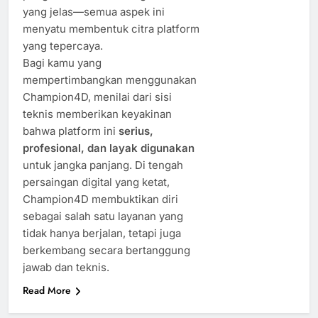
yang jelas—semua aspek ini
menyatu membentuk citra platform
yang tepercaya.
Bagi kamu yang
mempertimbangkan menggunakan
Champion4D, menilai dari sisi
teknis memberikan keyakinan
bahwa platform ini
serius,
profesional, dan layak digunakan
untuk jangka panjang. Di tengah
persaingan digital yang ketat,
Champion4D membuktikan diri
sebagai salah satu layanan yang
tidak hanya berjalan, tetapi juga
berkembang secara bertanggung
jawab dan teknis.
Read More