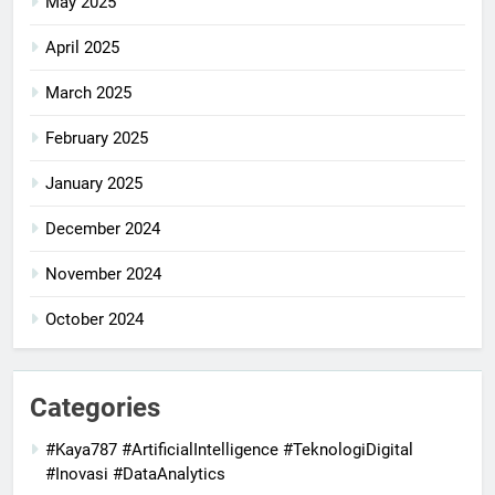
May 2025
April 2025
March 2025
February 2025
January 2025
December 2024
November 2024
October 2024
Categories
#Kaya787 #ArtificialIntelligence #TeknologiDigital
#Inovasi #DataAnalytics