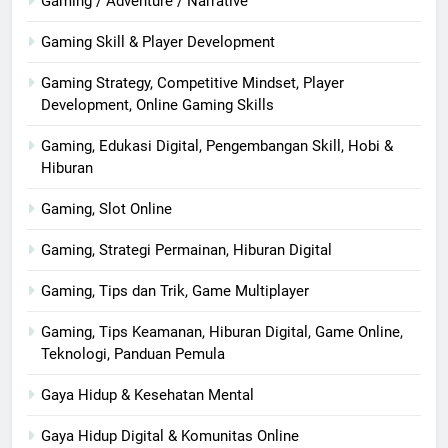
Gaming / Adventure / Narrative
Gaming Skill & Player Development
Gaming Strategy, Competitive Mindset, Player
Development, Online Gaming Skills
Gaming, Edukasi Digital, Pengembangan Skill, Hobi &
Hiburan
Gaming, Slot Online
Gaming, Strategi Permainan, Hiburan Digital
Gaming, Tips dan Trik, Game Multiplayer
Gaming, Tips Keamanan, Hiburan Digital, Game Online,
Teknologi, Panduan Pemula
Gaya Hidup & Kesehatan Mental
Gaya Hidup Digital & Komunitas Online