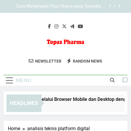
Skip
Cara Menjelajahi Fitur Utama yang Tersedia di
to
LEBAH4D secara Efektif
content
Cara Menjelajahi Fitur Utama yang Tersedia di
KAYA787 secara Terarah
LEBAH4D Login melalui Browser Mobile dan
Desktop dengan Proses yang Lebih Terarah
Cara Menjelajahi Fitur Utama yang Tersedia di
EDWINSLOT secara Terarah
Topaz Pharma
Dapatkan Produk Farmasi Berkualitas Di
Cara Menjelajahi Fitur Utama yang Tersedia di
NEWSLETTER
RANDOM NEWS
LEBAH4D secara Efektif
Topaz Pharma. Kesehatan Dan
Cara Menjelajahi Fitur Utama yang Tersedia di
Kebugaran Yang Terpercaya.
KAYA787 secara Terarah
MENU
BAH4D Login melalui Browser Mobile dan Desktop dengan Pro
HEADLINES
Weeks Ago
Home
analisis teknis platform digital