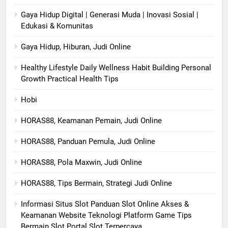
Gaya Hidup Digital | Generasi Muda | Inovasi Sosial |
Edukasi & Komunitas
Gaya Hidup, Hiburan, Judi Online
Healthy Lifestyle Daily Wellness Habit Building Personal
Growth Practical Health Tips
Hobi
HORAS88, Keamanan Pemain, Judi Online
HORAS88, Panduan Pemula, Judi Online
HORAS88, Pola Maxwin, Judi Online
HORAS88, Tips Bermain, Strategi Judi Online
Informasi Situs Slot Panduan Slot Online Akses &
Keamanan Website Teknologi Platform Game Tips
Bermain Slot Portal Slot Terpercaya