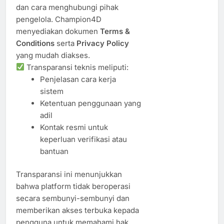
dan cara menghubungi pihak
pengelola. Champion4D
menyediakan dokumen
Terms &
Conditions
serta
Privacy Policy
yang mudah diakses.
Transparansi teknis meliputi:
Penjelasan cara kerja
sistem
Ketentuan penggunaan yang
adil
Kontak resmi untuk
keperluan verifikasi atau
bantuan
Transparansi ini menunjukkan
bahwa platform tidak beroperasi
secara sembunyi-sembunyi dan
memberikan akses terbuka kepada
pengguna untuk memahami hak