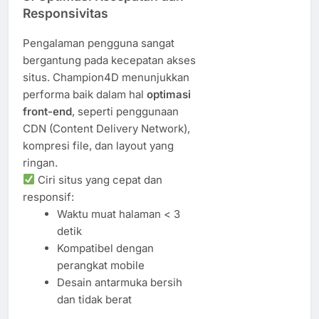
Responsivitas
Pengalaman pengguna sangat
bergantung pada kecepatan akses
situs. Champion4D menunjukkan
performa baik dalam hal
optimasi
front-end
, seperti penggunaan
CDN (Content Delivery Network),
kompresi file, dan layout yang
ringan.
Ciri situs yang cepat dan
responsif:
Waktu muat halaman < 3
detik
Kompatibel dengan
perangkat mobile
Desain antarmuka bersih
dan tidak berat