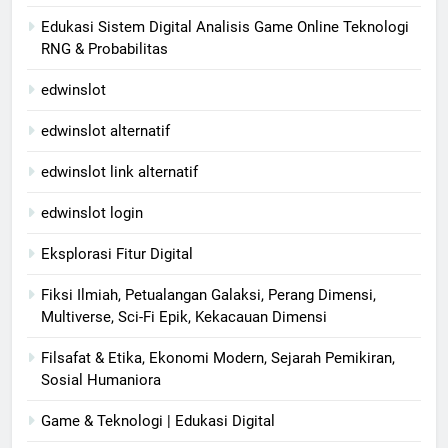
Edukasi Sistem Digital Analisis Game Online Teknologi
RNG & Probabilitas
edwinslot
edwinslot alternatif
edwinslot link alternatif
edwinslot login
Eksplorasi Fitur Digital
Fiksi Ilmiah, Petualangan Galaksi, Perang Dimensi,
Multiverse, Sci-Fi Epik, Kekacauan Dimensi
Filsafat & Etika, Ekonomi Modern, Sejarah Pemikiran,
Sosial Humaniora
Game & Teknologi | Edukasi Digital