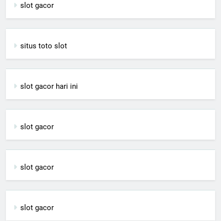
slot gacor
situs toto slot
slot gacor hari ini
slot gacor
slot gacor
slot gacor