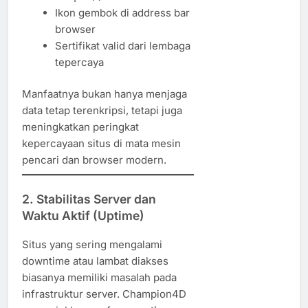
Ikon gembok di address bar
browser
Sertifikat valid dari lembaga
tepercaya
Manfaatnya bukan hanya menjaga
data tetap terenkripsi, tetapi juga
meningkatkan peringkat
kepercayaan situs di mata mesin
pencari dan browser modern.
2.
Stabilitas Server dan
Waktu Aktif (Uptime)
Situs yang sering mengalami
downtime atau lambat diakses
biasanya memiliki masalah pada
infrastruktur server. Champion4D