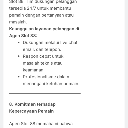
Slot 88. Tim dukungan pelanggan
tersedia 24/7 untuk membantu
pemain dengan pertanyaan atau
masalah.
Keunggulan layanan pelanggan di
Agen Slot 88:
Dukungan melalui live chat,
email, dan telepon.
Respon cepat untuk
masalah teknis atau
keamanan.
Profesionalisme dalam
menangani keluhan pemain.
8.
Komitmen terhadap
Kepercayaan Pemain
Agen Slot 88 memahami bahwa