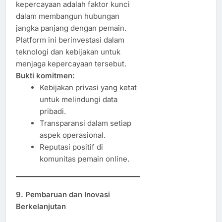
kepercayaan adalah faktor kunci
dalam membangun hubungan
jangka panjang dengan pemain.
Platform ini berinvestasi dalam
teknologi dan kebijakan untuk
menjaga kepercayaan tersebut.
Bukti komitmen:
Kebijakan privasi yang ketat
untuk melindungi data
pribadi.
Transparansi dalam setiap
aspek operasional.
Reputasi positif di
komunitas pemain online.
9.
Pembaruan dan Inovasi
Berkelanjutan