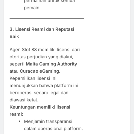
permainan untuk semua
pemain.
3.
Lisensi Resmi dan Reputasi
Baik
Agen Slot 88 memiliki lisensi dari
otoritas perjudian yang diakui,
seperti
Malta Gaming Authority
atau
Curacao eGaming
.
Kepemilikan lisensi ini
menunjukkan bahwa platform ini
beroperasi secara legal dan
diawasi ketat.
Keuntungan memiliki lisensi
resmi:
Menjamin transparansi
dalam operasional platform.