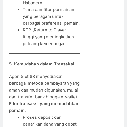
Habanero.
Tema dan fitur permainan
yang beragam untuk
berbagai preferensi pemain.
RTP (Return to Player)
tinggi yang meningkatkan
peluang kemenangan.
5.
Kemudahan dalam Transaksi
Agen Slot 88 menyediakan
berbagai metode pembayaran yang
aman dan mudah digunakan, mulai
dari transfer bank hingga e-wallet.
Fitur transaksi yang memudahkan
pemain:
Proses deposit dan
penarikan dana yang cepat