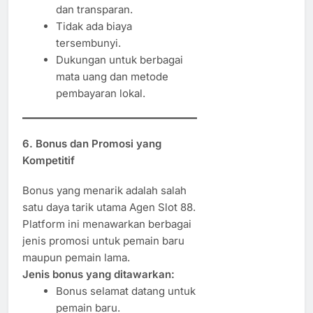
dan transparan.
Tidak ada biaya
tersembunyi.
Dukungan untuk berbagai
mata uang dan metode
pembayaran lokal.
6.
Bonus dan Promosi yang
Kompetitif
Bonus yang menarik adalah salah
satu daya tarik utama Agen Slot 88.
Platform ini menawarkan berbagai
jenis promosi untuk pemain baru
maupun pemain lama.
Jenis bonus yang ditawarkan:
Bonus selamat datang untuk
pemain baru.