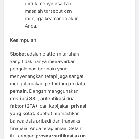
untuk menyelesaikan
masalah tersebut dan
menjaga keamanan akun
Anda.
Kesimpulan
Sbobet
adalah platform taruhan
yang tidak hanya menawarkan
pengalaman bermain yang
menyenangkan tetapi juga sangat
mengutamakan
perlindungan data
pemain
. Dengan menggunakan
enkripsi SSL
,
autentikasi dua
faktor (2FA)
, dan kebijakan
privasi
yang ketat
, Sbobet memastikan
bahwa data pribadi dan transaksi
finansial Anda tetap aman. Selain
itu, dengan
proses verifikasi akun