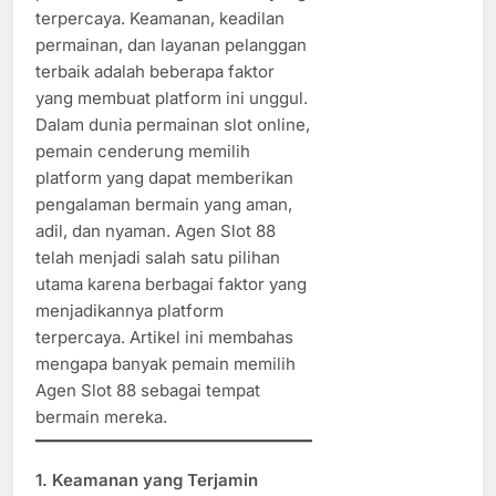
terpercaya. Keamanan, keadilan
permainan, dan layanan pelanggan
terbaik adalah beberapa faktor
yang membuat platform ini unggul.
Dalam dunia permainan slot online,
pemain cenderung memilih
platform yang dapat memberikan
pengalaman bermain yang aman,
adil, dan nyaman. Agen Slot 88
telah menjadi salah satu pilihan
utama karena berbagai faktor yang
menjadikannya platform
terpercaya. Artikel ini membahas
mengapa banyak pemain memilih
Agen Slot 88 sebagai tempat
bermain mereka.
1.
Keamanan yang Terjamin