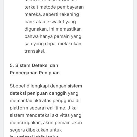
terkait metode pembayaran
mereka, seperti rekening
bank atau e-wallet yang
digunakan. Ini memastikan
bahwa hanya pemain yang
sah yang dapat melakukan
transaksi.
5.
Sistem Deteksi dan
Pencegahan Penipuan
Sbobet dilengkapi dengan
sistem
deteksi penipuan canggih
yang
memantau aktivitas pengguna di
platform secara real-time. Jika
sistem mendeteksi aktivitas yang
mencurigakan, akun pemain akan
segera dibekukan untuk