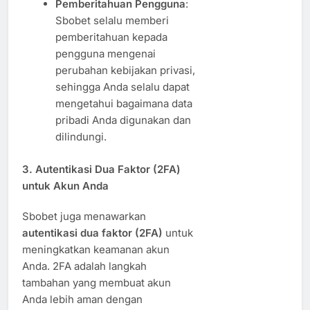
Pemberitahuan Pengguna
:
Sbobet selalu memberi
pemberitahuan kepada
pengguna mengenai
perubahan kebijakan privasi,
sehingga Anda selalu dapat
mengetahui bagaimana data
pribadi Anda digunakan dan
dilindungi.
3.
Autentikasi Dua Faktor (2FA)
untuk Akun Anda
Sbobet juga menawarkan
autentikasi dua faktor (2FA)
untuk
meningkatkan keamanan akun
Anda. 2FA adalah langkah
tambahan yang membuat akun
Anda lebih aman dengan