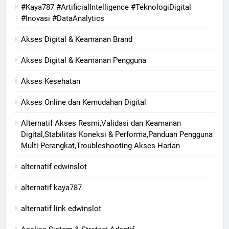
#Kaya787 #ArtificialIntelligence #TeknologiDigital
#Inovasi #DataAnalytics
Akses Digital & Keamanan Brand
Akses Digital & Keamanan Pengguna
Akses Kesehatan
Akses Online dan Kemudahan Digital
Alternatif Akses Resmi,Validasi dan Keamanan
Digital,Stabilitas Koneksi & Performa,Panduan Pengguna
Multi-Perangkat,Troubleshooting Akses Harian
alternatif edwinslot
alternatif kaya787
alternatif link edwinslot