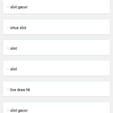
slot gacor
situs slot
slot
slot
live draw hk
slot gacor