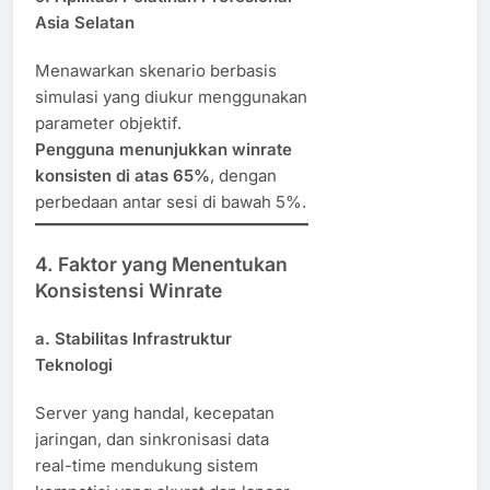
Asia Selatan
Menawarkan skenario berbasis
simulasi yang diukur menggunakan
parameter objektif.
Pengguna menunjukkan winrate
konsisten di atas 65%
, dengan
perbedaan antar sesi di bawah 5%.
4. Faktor yang Menentukan
Konsistensi Winrate
a.
Stabilitas Infrastruktur
Teknologi
Server yang handal, kecepatan
jaringan, dan sinkronisasi data
real-time mendukung sistem