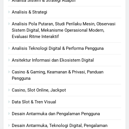
Analisa Sistem & Strategi Adaptif
Analisis & Strategi
Analisis Pola Putaran, Studi Perilaku Mesin, Observasi
Sistem Digital, Mekanisme Operasional Modern,
Evaluasi Ritme Interaktif
Analisis Teknologi Digital & Performa Pengguna
Arsitektur Informasi dan Ekosistem Digital
Casino & Gaming, Keamanan & Privasi, Panduan
Pengguna
Casino, Slot Online, Jackpot
Data Slot & Tren Visual
Desain Antarmuka dan Pengalaman Pengguna
Desain Antarmuka, Teknologi Digital, Pengalaman