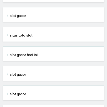
slot gacor
situs toto slot
slot gacor hari ini
slot gacor
slot gacor