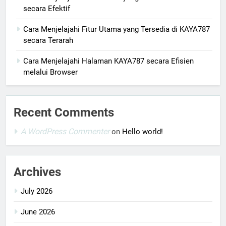
secara Efektif
Cara Menjelajahi Fitur Utama yang Tersedia di KAYA787
secara Terarah
Cara Menjelajahi Halaman KAYA787 secara Efisien
melalui Browser
Recent Comments
A WordPress Commenter
on
Hello world!
Archives
July 2026
June 2026