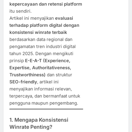
kepercayaan dan retensi platform
itu sendiri.
Artikel ini menyajikan
evaluasi
terhadap platform digital dengan
konsistensi winrate terbaik
berdasarkan data regional dan
pengamatan tren industri digital
tahun 2025. Dengan mengikuti
prinsip
E-E-A-T (Experience,
Expertise, Authoritativeness,
Trustworthiness)
dan struktur
SEO-friendly
, artikel ini
menyajikan informasi relevan,
terpercaya, dan bermanfaat untuk
pengguna maupun pengembang.
1. Mengapa Konsistensi
Winrate Penting?