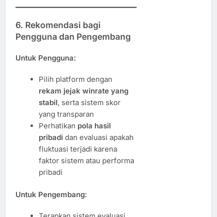
6. Rekomendasi bagi
Pengguna dan Pengembang
Untuk Pengguna:
Pilih platform dengan
rekam jejak winrate yang
stabil
, serta sistem skor
yang transparan
Perhatikan
pola hasil
pribadi
dan evaluasi apakah
fluktuasi terjadi karena
faktor sistem atau performa
pribadi
Untuk Pengembang:
Terapkan sistem evaluasi