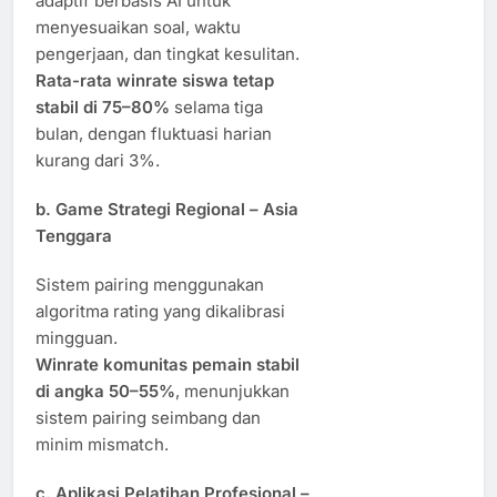
adaptif berbasis AI untuk
menyesuaikan soal, waktu
pengerjaan, dan tingkat kesulitan.
Rata-rata winrate siswa tetap
stabil di 75–80%
selama tiga
bulan, dengan fluktuasi harian
kurang dari 3%.
b.
Game Strategi Regional – Asia
Tenggara
Sistem pairing menggunakan
algoritma rating yang dikalibrasi
mingguan.
Winrate komunitas pemain stabil
di angka 50–55%
, menunjukkan
sistem pairing seimbang dan
minim mismatch.
c.
Aplikasi Pelatihan Profesional –