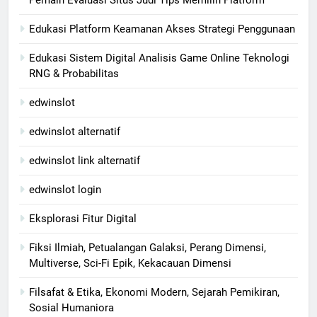
Edukasi Platform Keamanan Akses Strategi Penggunaan
Edukasi Sistem Digital Analisis Game Online Teknologi
RNG & Probabilitas
edwinslot
edwinslot alternatif
edwinslot link alternatif
edwinslot login
Eksplorasi Fitur Digital
Fiksi Ilmiah, Petualangan Galaksi, Perang Dimensi,
Multiverse, Sci-Fi Epik, Kekacauan Dimensi
Filsafat & Etika, Ekonomi Modern, Sejarah Pemikiran,
Sosial Humaniora