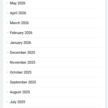
May 2026
April 2026
March 2026
February 2026
January 2026
December 2025
November 2025
October 2025
September 2025
August 2025
July 2025