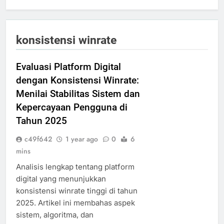
konsistensi winrate
Evaluasi Platform Digital
dengan Konsistensi Winrate:
Menilai Stabilitas Sistem dan
Kepercayaan Pengguna di
Tahun 2025
c49f642
1 year ago
0
6
mins
Analisis lengkap tentang platform
digital yang menunjukkan
konsistensi winrate tinggi di tahun
2025. Artikel ini membahas aspek
sistem, algoritma, dan