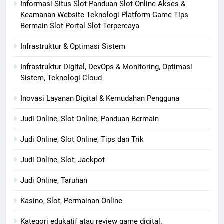
Informasi Situs Slot Panduan Slot Online Akses &
Keamanan Website Teknologi Platform Game Tips
Bermain Slot Portal Slot Terpercaya
Infrastruktur & Optimasi Sistem
Infrastruktur Digital, DevOps & Monitoring, Optimasi
Sistem, Teknologi Cloud
Inovasi Layanan Digital & Kemudahan Pengguna
Judi Online, Slot Online, Panduan Bermain
Judi Online, Slot Online, Tips dan Trik
Judi Online, Slot, Jackpot
Judi Online, Taruhan
Kasino, Slot, Permainan Online
Kategori edukatif atau review game digital.