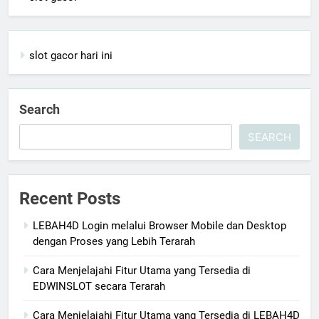
slot gacor hari ini
Search
SEARCH
Recent Posts
LEBAH4D Login melalui Browser Mobile dan Desktop
dengan Proses yang Lebih Terarah
Cara Menjelajahi Fitur Utama yang Tersedia di
EDWINSLOT secara Terarah
Cara Menjelajahi Fitur Utama yang Tersedia di LEBAH4D