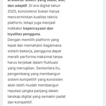
dan adaptif
. Di era digital tahun
2025, konsistensi bukan hanya
mencerminkan kualitas teknis
platform, tetapi juga menjadi
indikator
kepercayaan dan
loyalitas pengguna
.
Dengan memilih platform yang
tepat dan memahami bagaimana
sistem bekerja, pengguna dapat
meraih performa maksimal tanpa
harus terjebak dalam fluktuasi
yang merugikan. Sementara itu,
pengembang yang membangun
sistem kompetitif yang konsisten
akan lebih mudah membangun
reputasi jangka panjang dalam
lanskap digital yang semakin padat
dan kompetitif.