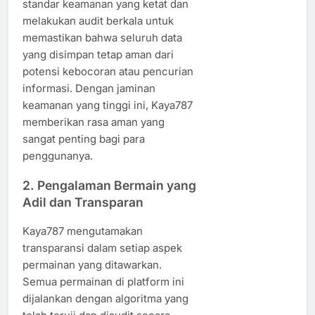
standar keamanan yang ketat dan
melakukan audit berkala untuk
memastikan bahwa seluruh data
yang disimpan tetap aman dari
potensi kebocoran atau pencurian
informasi. Dengan jaminan
keamanan yang tinggi ini, Kaya787
memberikan rasa aman yang
sangat penting bagi para
penggunanya.
2.
Pengalaman Bermain yang
Adil dan Transparan
Kaya787 mengutamakan
transparansi dalam setiap aspek
permainan yang ditawarkan.
Semua permainan di platform ini
dijalankan dengan algoritma yang