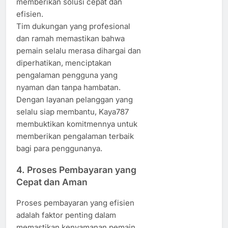
memberikan solusi cepat dan
efisien.
Tim dukungan yang profesional
dan ramah memastikan bahwa
pemain selalu merasa dihargai dan
diperhatikan, menciptakan
pengalaman pengguna yang
nyaman dan tanpa hambatan.
Dengan layanan pelanggan yang
selalu siap membantu, Kaya787
membuktikan komitmennya untuk
memberikan pengalaman terbaik
bagi para penggunanya.
4.
Proses Pembayaran yang
Cepat dan Aman
Proses pembayaran yang efisien
adalah faktor penting dalam
memastikan kenyamanan pemain,