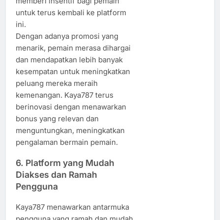
memberi insentif bagi pemain
untuk terus kembali ke platform
ini.
Dengan adanya promosi yang
menarik, pemain merasa dihargai
dan mendapatkan lebih banyak
kesempatan untuk meningkatkan
peluang mereka meraih
kemenangan. Kaya787 terus
berinovasi dengan menawarkan
bonus yang relevan dan
menguntungkan, meningkatkan
pengalaman bermain pemain.
6.
Platform yang Mudah
Diakses dan Ramah
Pengguna
Kaya787 menawarkan antarmuka
pengguna yang ramah dan mudah