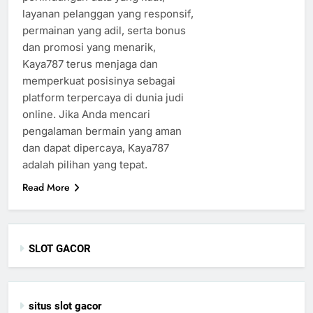
layanan pelanggan yang responsif,
permainan yang adil, serta bonus
dan promosi yang menarik,
Kaya787 terus menjaga dan
memperkuat posisinya sebagai
platform terpercaya di dunia judi
online. Jika Anda mencari
pengalaman bermain yang aman
dan dapat dipercaya, Kaya787
adalah pilihan yang tepat.
Read More
SLOT GACOR
situs slot gacor