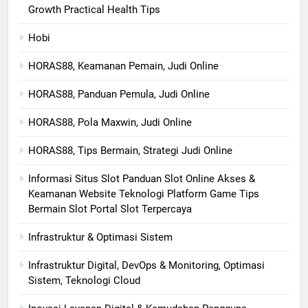
Growth Practical Health Tips
Hobi
HORAS88, Keamanan Pemain, Judi Online
HORAS88, Panduan Pemula, Judi Online
HORAS88, Pola Maxwin, Judi Online
HORAS88, Tips Bermain, Strategi Judi Online
Informasi Situs Slot Panduan Slot Online Akses &
Keamanan Website Teknologi Platform Game Tips
Bermain Slot Portal Slot Terpercaya
Infrastruktur & Optimasi Sistem
Infrastruktur Digital, DevOps & Monitoring, Optimasi
Sistem, Teknologi Cloud