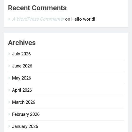
Recent Comments
A WordPress Commenter
on
Hello world!
Archives
July 2026
June 2026
May 2026
April 2026
March 2026
February 2026
January 2026