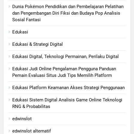
Dunia Pokémon Pendidikan dan Pembelajaran Pelatihan
dan Pengembangan Diri Fiksi dan Budaya Pop Analisis
Sosial Fantasi
Edukasi
Edukasi & Strategi Digital
Edukasi Digital, Teknologi Permainan, Perilaku Digital
Edukasi Judi Online Pengalaman Pengguna Panduan
Pemain Evaluasi Situs Judi Tips Memilih Platform
Edukasi Platform Keamanan Akses Strategi Penggunaan
Edukasi Sistem Digital Analisis Game Online Teknologi
RNG & Probabilitas
edwinslot
edwinslot alternatif