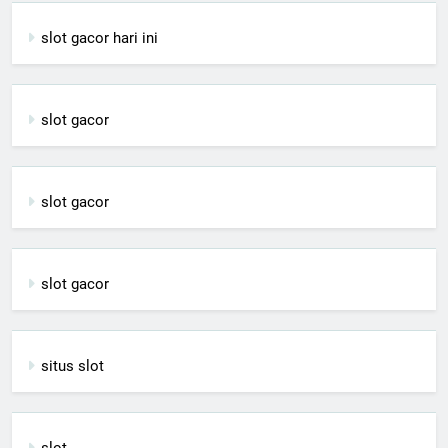
slot gacor hari ini
slot gacor
slot gacor
slot gacor
situs slot