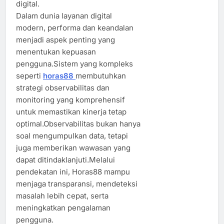
digital.
Dalam dunia layanan digital
modern, performa dan keandalan
menjadi aspek penting yang
menentukan kepuasan
pengguna.Sistem yang kompleks
seperti
horas88
membutuhkan
strategi observabilitas dan
monitoring yang komprehensif
untuk memastikan kinerja tetap
optimal.Observabilitas bukan hanya
soal mengumpulkan data, tetapi
juga memberikan wawasan yang
dapat ditindaklanjuti.Melalui
pendekatan ini, Horas88 mampu
menjaga transparansi, mendeteksi
masalah lebih cepat, serta
meningkatkan pengalaman
pengguna.