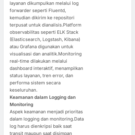
layanan dikumpulkan melalui log
forwarder seperti Fluentd,
kemudian dikirim ke repositori
terpusat untuk dianalisis.Platform
observabilitas seperti ELK Stack
(Elasticsearch, Logstash, Kibana)
atau Grafana digunakan untuk
visualisasi dan analitik.Monitoring
real-time dilakukan melalui
dashboard interaktif, menampilkan
status layanan, tren error, dan
performa sistem secara
keseluruhan.
Keamanan dalam Logging dan
Monitoring
Aspek keamanan menjadi prioritas
dalam logging dan monitoring.Data
log harus dienkripsi baik saat
transit maupun saat disimpan