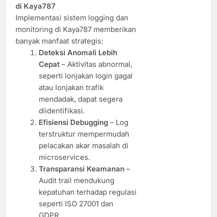
di Kaya787
Implementasi sistem logging dan
monitoring di Kaya787 memberikan
banyak manfaat strategis:
Deteksi Anomali Lebih
Cepat
– Aktivitas abnormal,
seperti lonjakan login gagal
atau lonjakan trafik
mendadak, dapat segera
diidentifikasi.
Efisiensi Debugging
– Log
terstruktur mempermudah
pelacakan akar masalah di
microservices.
Transparansi Keamanan
–
Audit trail mendukung
kepatuhan terhadap regulasi
seperti ISO 27001 dan
GDPR.