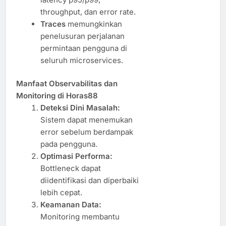
throughput, dan error rate.
Traces
memungkinkan
penelusuran perjalanan
permintaan pengguna di
seluruh microservices.
Manfaat Observabilitas dan
Monitoring di Horas88
Deteksi Dini Masalah:
Sistem dapat menemukan
error sebelum berdampak
pada pengguna.
Optimasi Performa:
Bottleneck dapat
diidentifikasi dan diperbaiki
lebih cepat.
Keamanan Data:
Monitoring membantu