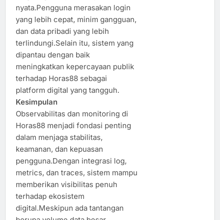
nyata.Pengguna merasakan login
yang lebih cepat, minim gangguan,
dan data pribadi yang lebih
terlindungi.Selain itu, sistem yang
dipantau dengan baik
meningkatkan kepercayaan publik
terhadap Horas88 sebagai
platform digital yang tangguh.
Kesimpulan
Observabilitas dan monitoring di
Horas88 menjadi fondasi penting
dalam menjaga stabilitas,
keamanan, dan kepuasan
pengguna.Dengan integrasi log,
metrics, dan traces, sistem mampu
memberikan visibilitas penuh
terhadap ekosistem
digital.Meskipun ada tantangan
berupa volume data besar,