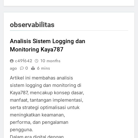
observabilitas
Analisis Sistem Logging dan
Monitoring Kaya787
c49f642
10 months
ago
0
6 mins
Artikel ini membahas analisis
sistem logging dan monitoring di
Kaya787, mencakup konsep dasar,
manfaat, tantangan implementasi,
serta strategi optimalisasi untuk
meningkatkan keamanan,
performa, dan pengalaman
pengguna.
Dalam era digital dengan