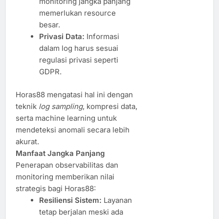
monitoring jangka panjang
memerlukan resource
besar.
Privasi Data:
Informasi
dalam log harus sesuai
regulasi privasi seperti
GDPR.
Horas88 mengatasi hal ini dengan
teknik
log sampling
, kompresi data,
serta machine learning untuk
mendeteksi anomali secara lebih
akurat.
Manfaat Jangka Panjang
Penerapan observabilitas dan
monitoring memberikan nilai
strategis bagi Horas88:
Resiliensi Sistem:
Layanan
tetap berjalan meski ada