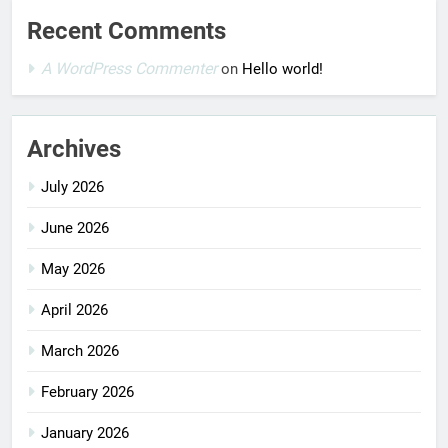
Recent Comments
A WordPress Commenter
on
Hello world!
Archives
July 2026
June 2026
May 2026
April 2026
March 2026
February 2026
January 2026