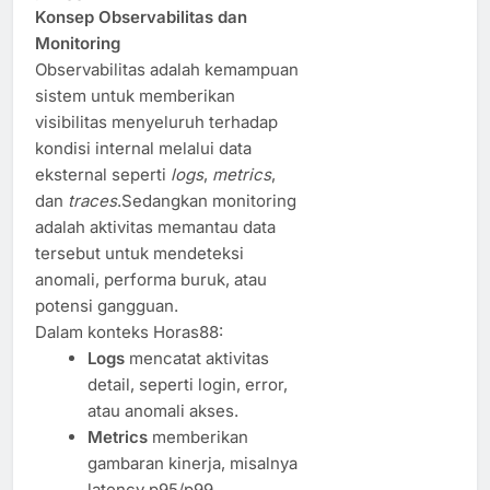
Konsep Observabilitas dan
Monitoring
Observabilitas adalah kemampuan
sistem untuk memberikan
visibilitas menyeluruh terhadap
kondisi internal melalui data
eksternal seperti
logs
,
metrics
,
dan
traces
.Sedangkan monitoring
adalah aktivitas memantau data
tersebut untuk mendeteksi
anomali, performa buruk, atau
potensi gangguan.
Dalam konteks Horas88:
Logs
mencatat aktivitas
detail, seperti login, error,
atau anomali akses.
Metrics
memberikan
gambaran kinerja, misalnya
latency p95/p99,