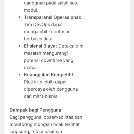
gangguan pada salah satu
modul.
Transparansi Operasional:
Tim DevOps dapat
mengambil keputusan
berbasis data.
Efisiensi Biaya:
Deteksi dini
masalah mengurangi
potensi downtime yang
mahal.
Keunggulan Kompetitif:
Platform lebih dapat
dipercaya oleh pengguna
dan mitra bisnis.
Dampak bagi Pengguna
Bagi pengguna, observabilitas dan
monitoring mungkin tidak terlihat
langsung, tetapi hasilnya