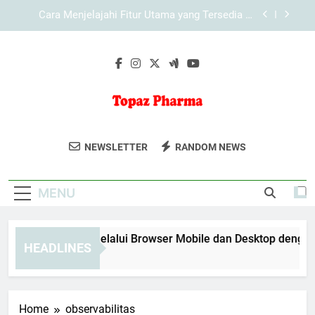
Skip
Cara Menjelajahi Fitur Utama yang Tersedia di
to
LEBAH4D secara Efektif
content
Cara Menjelajahi Fitur Utama yang Tersedia di
KAYA787 secara Terarah
LEBAH4D Login melalui Browser Mobile dan
Desktop dengan Proses yang Lebih Terarah
Cara Menjelajahi Fitur Utama yang Tersedia di
EDWINSLOT secara Terarah
Topaz Pharma
Dapatkan Produk Farmasi Berkualitas Di
Cara Menjelajahi Fitur Utama yang Tersedia di
NEWSLETTER
RANDOM NEWS
LEBAH4D secara Efektif
Topaz Pharma. Kesehatan Dan
Cara Menjelajahi Fitur Utama yang Tersedia di
Kebugaran Yang Terpercaya.
KAYA787 secara Terarah
MENU
BAH4D Login melalui Browser Mobile dan Desktop dengan Pro
HEADLINES
Weeks Ago
Home
observabilitas