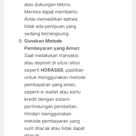
atau dukungan teknis.
Mereka dapat membantu
Anda memastikan bahwa
tidak ada penipuan yang
sedang berlangsung.
Gunakan Metode
Pembayaran yang Aman
:
Saat melakukan transaksi
atau deposit di situs-situs
seperti
HORAS88
, pastikan
untuk menggunakan metode
pembayaran yang aman,
seperti e-wallet atau kartu
kredit dengan sistem
perlindungan pembelian.
Hindari menggunakan
metode pembayaran yang
sulit dilacak atau tidak dapat
dilacak.