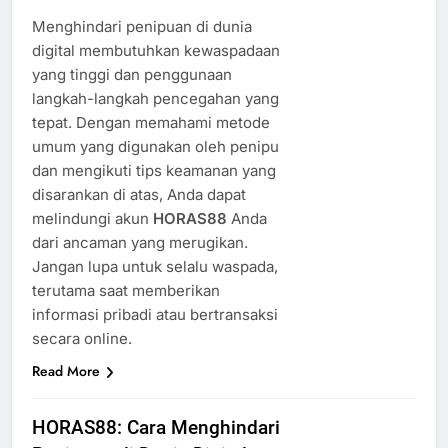
Menghindari penipuan di dunia
digital membutuhkan kewaspadaan
yang tinggi dan penggunaan
langkah-langkah pencegahan yang
tepat. Dengan memahami metode
umum yang digunakan oleh penipu
dan mengikuti tips keamanan yang
disarankan di atas, Anda dapat
melindungi akun
HORAS88
Anda
dari ancaman yang merugikan.
Jangan lupa untuk selalu waspada,
terutama saat memberikan
informasi pribadi atau bertransaksi
secara online.
Read More
HORAS88: Cara Menghindari