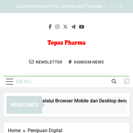
Skip
Cara Menjelajahi Fitur Utama yang Tersedia di
to
LEBAH4D secara Efektif
content
Cara Menjelajahi Fitur Utama yang Tersedia di
KAYA787 secara Terarah
LEBAH4D Login melalui Browser Mobile dan
Desktop dengan Proses yang Lebih Terarah
Cara Menjelajahi Fitur Utama yang Tersedia di
EDWINSLOT secara Terarah
Topaz Pharma
Dapatkan Produk Farmasi Berkualitas Di
Cara Menjelajahi Fitur Utama yang Tersedia di
NEWSLETTER
RANDOM NEWS
LEBAH4D secara Efektif
Topaz Pharma. Kesehatan Dan
Cara Menjelajahi Fitur Utama yang Tersedia di
Kebugaran Yang Terpercaya.
KAYA787 secara Terarah
MENU
BAH4D Login melalui Browser Mobile dan Desktop dengan Pro
HEADLINES
Week Ago
Home
Penipuan Digital