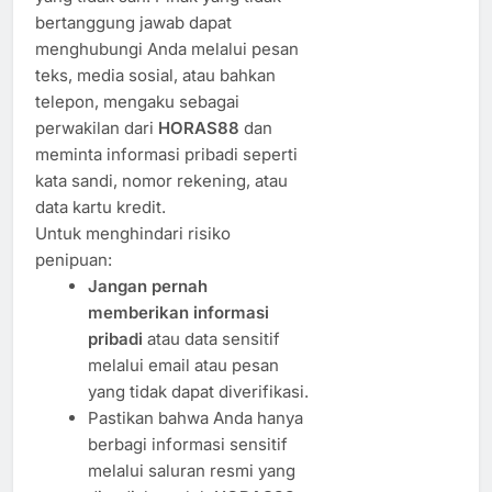
bertanggung jawab dapat
menghubungi Anda melalui pesan
teks, media sosial, atau bahkan
telepon, mengaku sebagai
perwakilan dari
HORAS88
dan
meminta informasi pribadi seperti
kata sandi, nomor rekening, atau
data kartu kredit.
Untuk menghindari risiko
penipuan:
Jangan pernah
memberikan informasi
pribadi
atau data sensitif
melalui email atau pesan
yang tidak dapat diverifikasi.
Pastikan bahwa Anda hanya
berbagi informasi sensitif
melalui saluran resmi yang