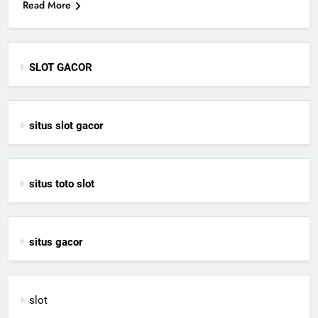
Read More
SLOT GACOR
situs slot gacor
situs toto slot
situs gacor
slot