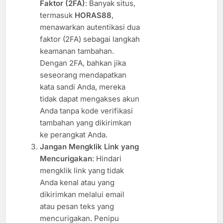
Faktor (2FA)
: Banyak situs,
termasuk
HORAS88
,
menawarkan autentikasi dua
faktor (2FA) sebagai langkah
keamanan tambahan.
Dengan 2FA, bahkan jika
seseorang mendapatkan
kata sandi Anda, mereka
tidak dapat mengakses akun
Anda tanpa kode verifikasi
tambahan yang dikirimkan
ke perangkat Anda.
Jangan Mengklik Link yang
Mencurigakan
: Hindari
mengklik link yang tidak
Anda kenal atau yang
dikirimkan melalui email
atau pesan teks yang
mencurigakan. Penipu