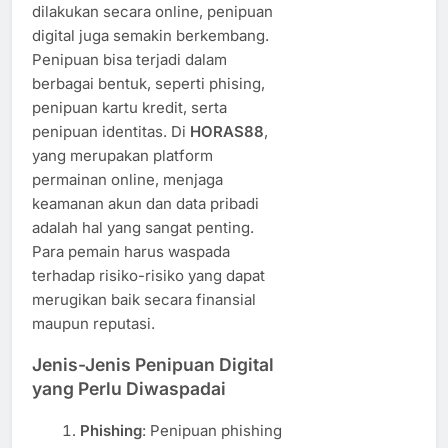
dilakukan secara online, penipuan
digital juga semakin berkembang.
Penipuan bisa terjadi dalam
berbagai bentuk, seperti phising,
penipuan kartu kredit, serta
penipuan identitas. Di
HORAS88
,
yang merupakan platform
permainan online, menjaga
keamanan akun dan data pribadi
adalah hal yang sangat penting.
Para pemain harus waspada
terhadap risiko-risiko yang dapat
merugikan baik secara finansial
maupun reputasi.
Jenis-Jenis Penipuan Digital
yang Perlu Diwaspadai
Phishing
: Penipuan phishing