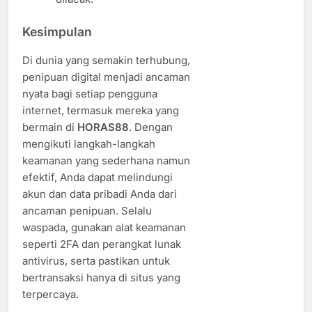
Kesimpulan
Di dunia yang semakin terhubung,
penipuan digital menjadi ancaman
nyata bagi setiap pengguna
internet, termasuk mereka yang
bermain di
HORAS88
. Dengan
mengikuti langkah-langkah
keamanan yang sederhana namun
efektif, Anda dapat melindungi
akun dan data pribadi Anda dari
ancaman penipuan. Selalu
waspada, gunakan alat keamanan
seperti 2FA dan perangkat lunak
antivirus, serta pastikan untuk
bertransaksi hanya di situs yang
terpercaya.