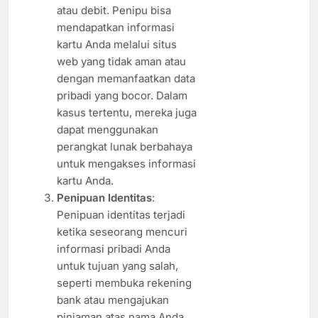
atau debit. Penipu bisa
mendapatkan informasi
kartu Anda melalui situs
web yang tidak aman atau
dengan memanfaatkan data
pribadi yang bocor. Dalam
kasus tertentu, mereka juga
dapat menggunakan
perangkat lunak berbahaya
untuk mengakses informasi
kartu Anda.
Penipuan Identitas
:
Penipuan identitas terjadi
ketika seseorang mencuri
informasi pribadi Anda
untuk tujuan yang salah,
seperti membuka rekening
bank atau mengajukan
pinjaman atas nama Anda.