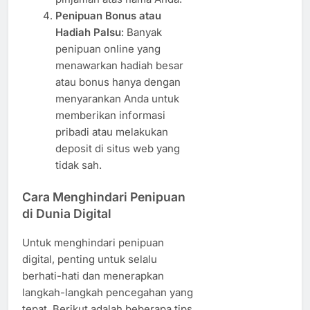
Penipuan Bonus atau
Hadiah Palsu
: Banyak
penipuan online yang
menawarkan hadiah besar
atau bonus hanya dengan
menyarankan Anda untuk
memberikan informasi
pribadi atau melakukan
deposit di situs web yang
tidak sah.
Cara Menghindari Penipuan
di Dunia Digital
Untuk menghindari penipuan
digital, penting untuk selalu
berhati-hati dan menerapkan
langkah-langkah pencegahan yang
tepat. Berikut adalah beberapa tips