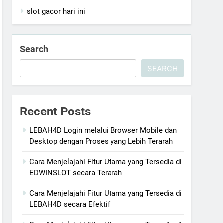
slot gacor hari ini
Search
SEARCH
Recent Posts
LEBAH4D Login melalui Browser Mobile dan
Desktop dengan Proses yang Lebih Terarah
Cara Menjelajahi Fitur Utama yang Tersedia di
EDWINSLOT secara Terarah
Cara Menjelajahi Fitur Utama yang Tersedia di
LEBAH4D secara Efektif