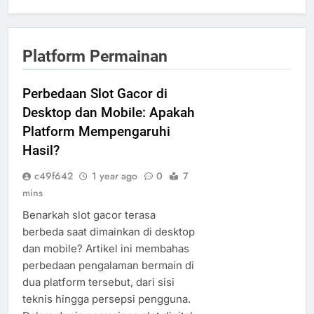
Platform Permainan
Perbedaan Slot Gacor di
Desktop dan Mobile: Apakah
Platform Mempengaruhi
Hasil?
c49f642
1 year ago
0
7
mins
Benarkah slot gacor terasa
berbeda saat dimainkan di desktop
dan mobile? Artikel ini membahas
perbedaan pengalaman bermain di
dua platform tersebut, dari sisi
teknis hingga persepsi pengguna.