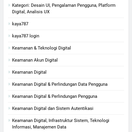
Kategori: Desain UI, Pengalaman Pengguna, Platform
Digital, Analisis UX
kaya787
kaya787 login
Keamanan & Teknologi Digital
Keamanan Akun Digital
Keamanan Digital
Keamanan Digital & Perlindungan Data Pengguna
Keamanan Digital & Perlindungan Pengguna
Keamanan Digital dan Sistem Autentikasi
Keamanan Digital, Infrastruktur Sistem, Teknologi
Informasi, Manajemen Data