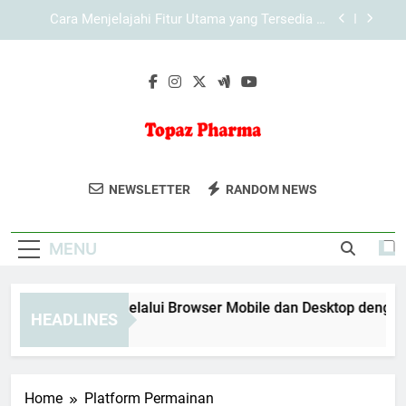
Skip
Cara Menjelajahi Fitur Utama yang Tersedia di
to
LEBAH4D secara Efektif
content
Cara Menjelajahi Fitur Utama yang Tersedia di
KAYA787 secara Terarah
LEBAH4D Login melalui Browser Mobile dan
Desktop dengan Proses yang Lebih Terarah
Cara Menjelajahi Fitur Utama yang Tersedia di
EDWINSLOT secara Terarah
Topaz Pharma
Dapatkan Produk Farmasi Berkualitas Di
Cara Menjelajahi Fitur Utama yang Tersedia di
NEWSLETTER
RANDOM NEWS
LEBAH4D secara Efektif
Topaz Pharma. Kesehatan Dan
Cara Menjelajahi Fitur Utama yang Tersedia di
Kebugaran Yang Terpercaya.
KAYA787 secara Terarah
MENU
BAH4D Login melalui Browser Mobile dan Desktop dengan Pro
HEADLINES
Weeks Ago
Home
Platform Permainan