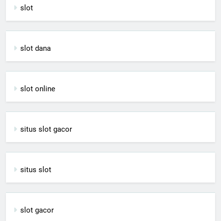
slot
slot dana
slot online
situs slot gacor
situs slot
slot gacor