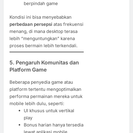
berpindah game
Kondisi ini bisa menyebabkan
perbedaan persepsi
atas frekuensi
menang, di mana desktop terasa
lebih “menguntungkan” karena
proses bermain lebih terkendali.
5. Pengaruh Komunitas dan
Platform Game
Beberapa penyedia game atau
platform tertentu mengoptimalkan
performa permainan mereka untuk
mobile lebih dulu, seperti:
UI khusus untuk vertikal
play
Bonus harian hanya tersedia
lewat aplikasi mobile