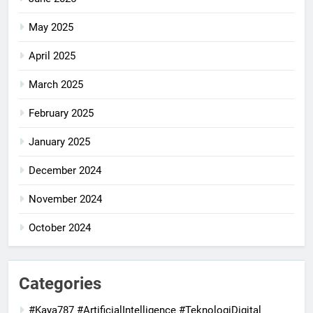
May 2025
April 2025
March 2025
February 2025
January 2025
December 2024
November 2024
October 2024
Categories
#Kaya787 #ArtificialIntelligence #TeknologiDigital