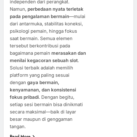
independen dari perangkat.
Namun,
perbedaan nyata terletak
pada pengalaman bermain
—mulai
dari antarmuka, stabilitas koneksi,
psikologi pemain, hingga fokus
saat bermain. Semua elemen
tersebut berkontribusi pada
bagaimana pemain
merasakan dan
menilai kegacoran sebuah slot
.
Solusi terbaik adalah memilih
platform yang paling sesuai
dengan
gaya bermain,
kenyamanan, dan konsistensi
fokus pribadi
. Dengan begitu,
setiap sesi bermain bisa dinikmati
secara maksimal—baik di layar
besar maupun di genggaman
tangan.
Read More