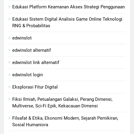
Edukasi Platform Keamanan Akses Strategi Penggunaan
Edukasi Sistem Digital Analisis Game Online Teknologi
RNG & Probabilitas
edwinslot
edwinslot alternatif
edwinslot link alternatif
edwinslot login
Eksplorasi Fitur Digital
Fiksi Ilmiah, Petualangan Galaksi, Perang Dimensi,
Multiverse, Sci-Fi Epik, Kekacauan Dimensi
Filsafat & Etika, Ekonomi Modern, Sejarah Pemikiran,
Sosial Humaniora