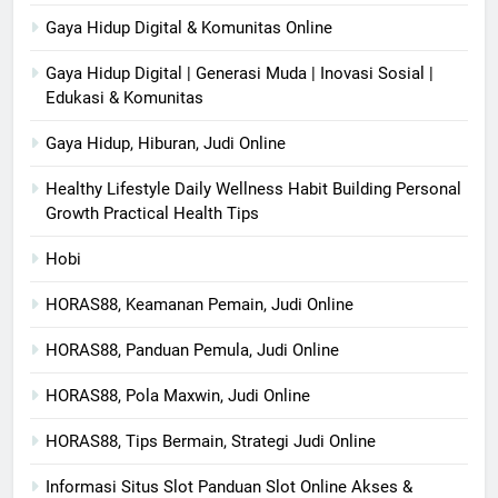
Gaya Hidup Digital & Komunitas Online
Gaya Hidup Digital | Generasi Muda | Inovasi Sosial |
Edukasi & Komunitas
Gaya Hidup, Hiburan, Judi Online
Healthy Lifestyle Daily Wellness Habit Building Personal
Growth Practical Health Tips
Hobi
HORAS88, Keamanan Pemain, Judi Online
HORAS88, Panduan Pemula, Judi Online
HORAS88, Pola Maxwin, Judi Online
HORAS88, Tips Bermain, Strategi Judi Online
Informasi Situs Slot Panduan Slot Online Akses &