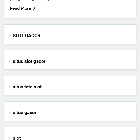
Read More
SLOT GACOR
situs slot gacor
situs toto slot
situs gacor
slot