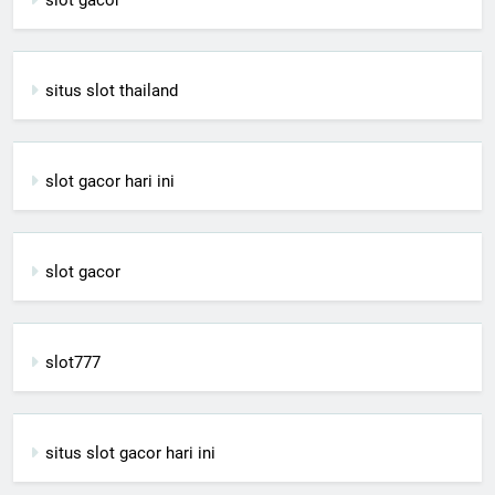
situs slot thailand
slot gacor hari ini
slot gacor
slot777
situs slot gacor hari ini