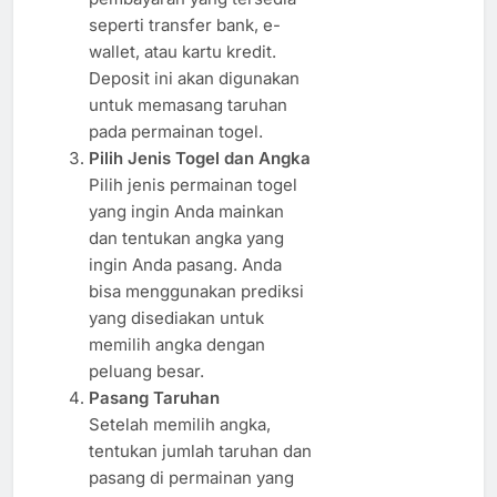
seperti transfer bank, e-
wallet, atau kartu kredit.
Deposit ini akan digunakan
untuk memasang taruhan
pada permainan togel.
Pilih Jenis Togel dan Angka
Pilih jenis permainan togel
yang ingin Anda mainkan
dan tentukan angka yang
ingin Anda pasang. Anda
bisa menggunakan prediksi
yang disediakan untuk
memilih angka dengan
peluang besar.
Pasang Taruhan
Setelah memilih angka,
tentukan jumlah taruhan dan
pasang di permainan yang