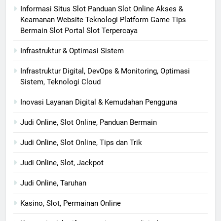
Informasi Situs Slot Panduan Slot Online Akses &
Keamanan Website Teknologi Platform Game Tips
Bermain Slot Portal Slot Terpercaya
Infrastruktur & Optimasi Sistem
Infrastruktur Digital, DevOps & Monitoring, Optimasi
Sistem, Teknologi Cloud
Inovasi Layanan Digital & Kemudahan Pengguna
Judi Online, Slot Online, Panduan Bermain
Judi Online, Slot Online, Tips dan Trik
Judi Online, Slot, Jackpot
Judi Online, Taruhan
Kasino, Slot, Permainan Online