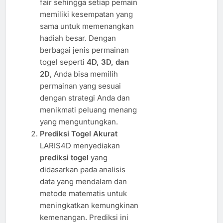
fair sehingga setiap pemain
memiliki kesempatan yang
sama untuk memenangkan
hadiah besar. Dengan
berbagai jenis permainan
togel seperti
4D, 3D, dan
2D
, Anda bisa memilih
permainan yang sesuai
dengan strategi Anda dan
menikmati peluang menang
yang menguntungkan.
Prediksi Togel Akurat
LARIS4D menyediakan
prediksi togel
yang
didasarkan pada analisis
data yang mendalam dan
metode matematis untuk
meningkatkan kemungkinan
kemenangan. Prediksi ini