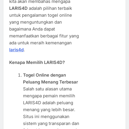
kita akan membahas mengapa
LARIS4D
adalah pilihan terbaik
untuk pengalaman togel online
yang menguntungkan dan
bagaimana Anda dapat
memanfaatkan berbagai fitur yang
ada untuk meraih kemenangan
laris4d
.
Kenapa Memilih LARIS4D?
Togel Online dengan
Peluang Menang Terbesar
Salah satu alasan utama
mengapa pemain memilih
LARIS4D adalah peluang
menang yang lebih besar.
Situs ini menggunakan
sistem yang transparan dan