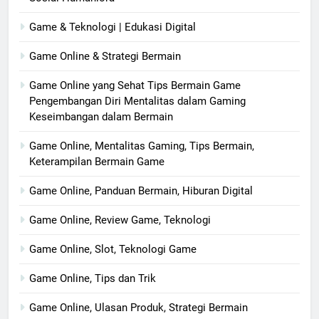
Game & Teknologi | Edukasi Digital
Game Online & Strategi Bermain
Game Online yang Sehat Tips Bermain Game
Pengembangan Diri Mentalitas dalam Gaming
Keseimbangan dalam Bermain
Game Online, Mentalitas Gaming, Tips Bermain,
Keterampilan Bermain Game
Game Online, Panduan Bermain, Hiburan Digital
Game Online, Review Game, Teknologi
Game Online, Slot, Teknologi Game
Game Online, Tips dan Trik
Game Online, Ulasan Produk, Strategi Bermain