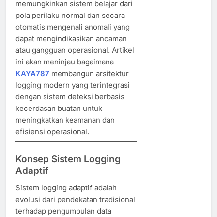
memungkinkan sistem belajar dari
pola perilaku normal dan secara
otomatis mengenali anomali yang
dapat mengindikasikan ancaman
atau gangguan operasional. Artikel
ini akan meninjau bagaimana
KAYA787
membangun arsitektur
logging modern yang terintegrasi
dengan sistem deteksi berbasis
kecerdasan buatan untuk
meningkatkan keamanan dan
efisiensi operasional.
Konsep Sistem Logging
Adaptif
Sistem logging adaptif adalah
evolusi dari pendekatan tradisional
terhadap pengumpulan data