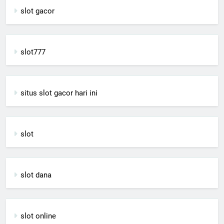
slot gacor
slot777
situs slot gacor hari ini
slot
slot dana
slot online