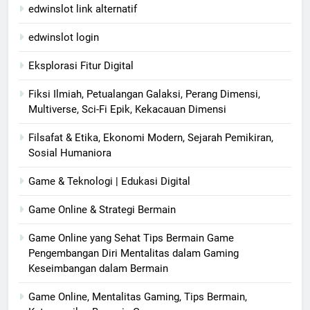
edwinslot link alternatif
edwinslot login
Eksplorasi Fitur Digital
Fiksi Ilmiah, Petualangan Galaksi, Perang Dimensi,
Multiverse, Sci-Fi Epik, Kekacauan Dimensi
Filsafat & Etika, Ekonomi Modern, Sejarah Pemikiran,
Sosial Humaniora
Game & Teknologi | Edukasi Digital
Game Online & Strategi Bermain
Game Online yang Sehat Tips Bermain Game
Pengembangan Diri Mentalitas dalam Gaming
Keseimbangan dalam Bermain
Game Online, Mentalitas Gaming, Tips Bermain,