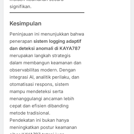
signifikan.
Kesimpulan
Peninjauan ini menunjukkan bahwa
penerapan
sistem logging adaptif
dan deteksi anomali di KAYA787
merupakan langkah strategis
dalam membangun keamanan dan
observabilitas modern. Dengan
integrasi AI, analitik perilaku, dan
otomatisasi respons, sistem
mampu mendeteksi serta
menanggulangi ancaman lebih
cepat dan efisien dibanding
metode tradisional.
Pendekatan ini bukan hanya
meningkatkan postur keamanan