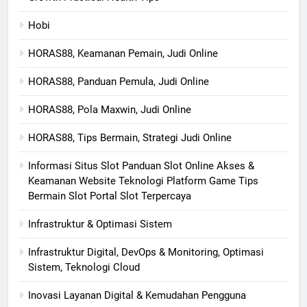
Hobi
HORAS88, Keamanan Pemain, Judi Online
HORAS88, Panduan Pemula, Judi Online
HORAS88, Pola Maxwin, Judi Online
HORAS88, Tips Bermain, Strategi Judi Online
Informasi Situs Slot Panduan Slot Online Akses &
Keamanan Website Teknologi Platform Game Tips
Bermain Slot Portal Slot Terpercaya
Infrastruktur & Optimasi Sistem
Infrastruktur Digital, DevOps & Monitoring, Optimasi
Sistem, Teknologi Cloud
Inovasi Layanan Digital & Kemudahan Pengguna