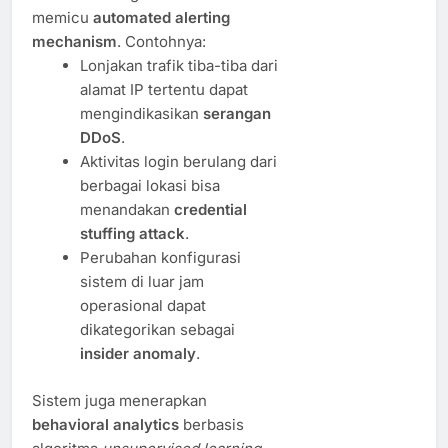
memicu
automated alerting
mechanism
. Contohnya:
Lonjakan trafik tiba-tiba dari
alamat IP tertentu dapat
mengindikasikan
serangan
DDoS
.
Aktivitas login berulang dari
berbagai lokasi bisa
menandakan
credential
stuffing attack
.
Perubahan konfigurasi
sistem di luar jam
operasional dapat
dikategorikan sebagai
insider anomaly
.
Sistem juga menerapkan
behavioral analytics
berbasis