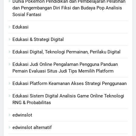
Dunia Pokémon Pendidikan dan Pembelajaran Pelatihan
dan Pengembangan Diri Fiksi dan Budaya Pop Analisis
Sosial Fantasi
Edukasi
Edukasi & Strategi Digital
Edukasi Digital, Teknologi Permainan, Perilaku Digital
Edukasi Judi Online Pengalaman Pengguna Panduan
Pemain Evaluasi Situs Judi Tips Memilih Platform
Edukasi Platform Keamanan Akses Strategi Penggunaan
Edukasi Sistem Digital Analisis Game Online Teknologi
RNG & Probabilitas
edwinslot
edwinslot alternatif