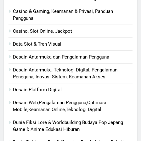
Casino & Gaming, Keamanan & Privasi, Panduan
Pengguna
Casino, Slot Online, Jackpot
Data Slot & Tren Visual
Desain Antarmuka dan Pengalaman Pengguna
Desain Antarmuka, Teknologi Digital, Pengalaman
Pengguna, Inovasi Sistem, Keamanan Akses
Desain Platform Digital
Desain Web,Pengalaman Pengguna,Optimasi
Mobile,Keamanan Online,Teknologi Digital
Dunia Fiksi Lore & Worldbuilding Budaya Pop Jepang
Game & Anime Edukasi Hiburan