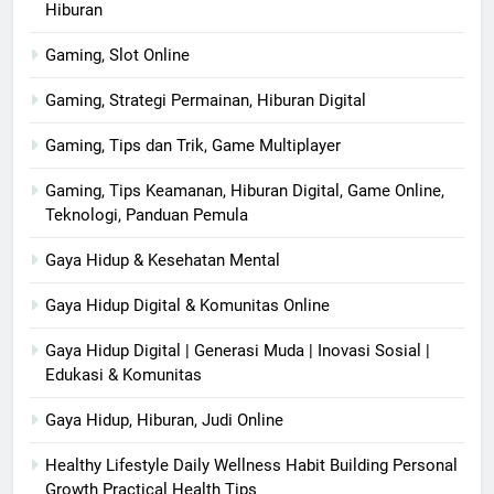
Hiburan
Gaming, Slot Online
Gaming, Strategi Permainan, Hiburan Digital
Gaming, Tips dan Trik, Game Multiplayer
Gaming, Tips Keamanan, Hiburan Digital, Game Online,
Teknologi, Panduan Pemula
Gaya Hidup & Kesehatan Mental
Gaya Hidup Digital & Komunitas Online
Gaya Hidup Digital | Generasi Muda | Inovasi Sosial |
Edukasi & Komunitas
Gaya Hidup, Hiburan, Judi Online
Healthy Lifestyle Daily Wellness Habit Building Personal
Growth Practical Health Tips