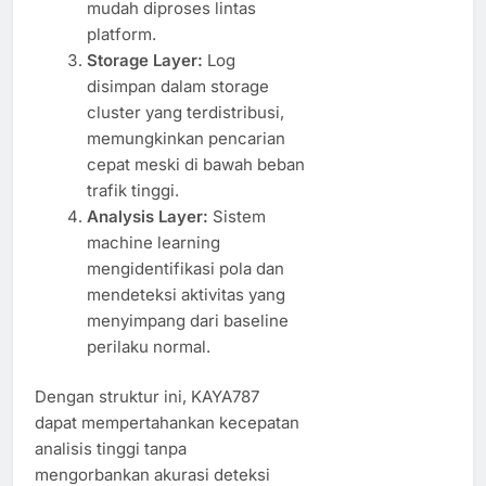
mudah diproses lintas
platform.
Storage Layer:
Log
disimpan dalam storage
cluster yang terdistribusi,
memungkinkan pencarian
cepat meski di bawah beban
trafik tinggi.
Analysis Layer:
Sistem
machine learning
mengidentifikasi pola dan
mendeteksi aktivitas yang
menyimpang dari baseline
perilaku normal.
Dengan struktur ini, KAYA787
dapat mempertahankan kecepatan
analisis tinggi tanpa
mengorbankan akurasi deteksi