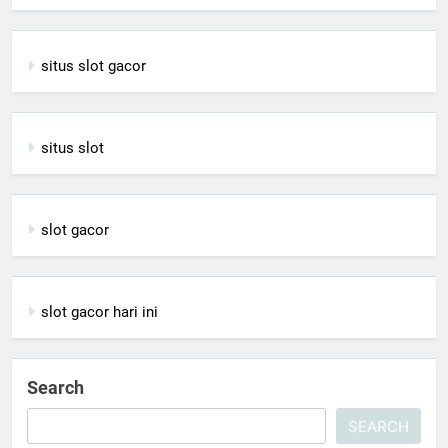
situs slot gacor
situs slot
slot gacor
slot gacor hari ini
Search
SEARCH