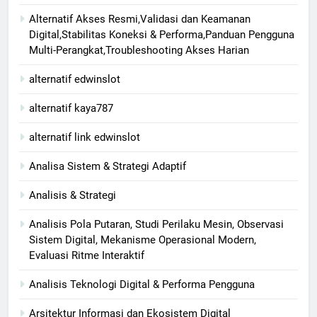
Alternatif Akses Resmi,Validasi dan Keamanan
Digital,Stabilitas Koneksi & Performa,Panduan Pengguna
Multi-Perangkat,Troubleshooting Akses Harian
alternatif edwinslot
alternatif kaya787
alternatif link edwinslot
Analisa Sistem & Strategi Adaptif
Analisis & Strategi
Analisis Pola Putaran, Studi Perilaku Mesin, Observasi
Sistem Digital, Mekanisme Operasional Modern,
Evaluasi Ritme Interaktif
Analisis Teknologi Digital & Performa Pengguna
Arsitektur Informasi dan Ekosistem Digital