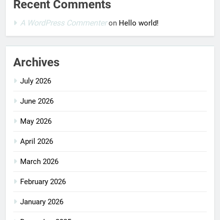
Recent Comments
A WordPress Commenter
on
Hello world!
Archives
July 2026
June 2026
May 2026
April 2026
March 2026
February 2026
January 2026