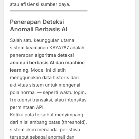
atau efisiensi sumber daya.
Penerapan Deteksi
Anomali Berbasis AI
Salah satu keunggulan utama
sistem keamanan KAYA787 adalah
penerapan
algoritma deteksi
anomali berbasis AI dan machine
learning
. Model ini dilatih
menggunakan data historis dari
aktivitas sistem untuk mengenali
pola normal — seperti waktu login,
frekuensi transaksi, atau intensitas
permintaan API.
Ketika pola tersebut menyimpang
dari nilai ambang batas (threshold),
sistem akan menandai peristiwa
tersebut sebagai anomali dan