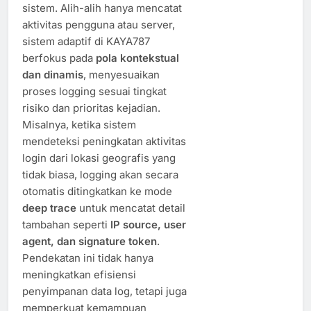
sistem. Alih-alih hanya mencatat
aktivitas pengguna atau server,
sistem adaptif di KAYA787
berfokus pada
pola kontekstual
dan dinamis
, menyesuaikan
proses logging sesuai tingkat
risiko dan prioritas kejadian.
Misalnya, ketika sistem
mendeteksi peningkatan aktivitas
login dari lokasi geografis yang
tidak biasa, logging akan secara
otomatis ditingkatkan ke mode
deep trace
untuk mencatat detail
tambahan seperti
IP source, user
agent, dan signature token
.
Pendekatan ini tidak hanya
meningkatkan efisiensi
penyimpanan data log, tetapi juga
memperkuat kemampuan