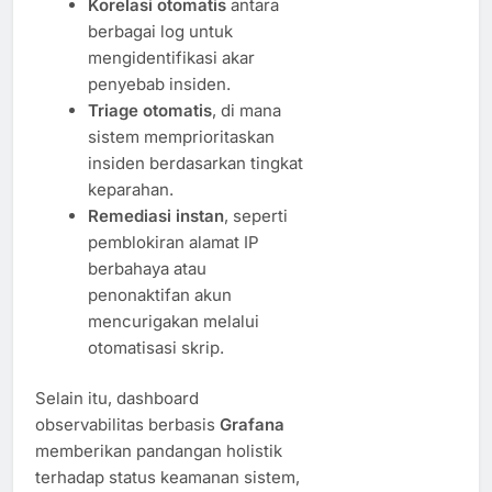
Korelasi otomatis
antara
berbagai log untuk
mengidentifikasi akar
penyebab insiden.
Triage otomatis
, di mana
sistem memprioritaskan
insiden berdasarkan tingkat
keparahan.
Remediasi instan
, seperti
pemblokiran alamat IP
berbahaya atau
penonaktifan akun
mencurigakan melalui
otomatisasi skrip.
Selain itu, dashboard
observabilitas berbasis
Grafana
memberikan pandangan holistik
terhadap status keamanan sistem,