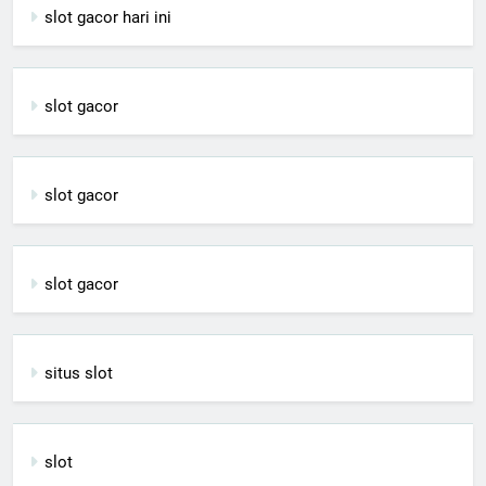
slot gacor hari ini
slot gacor
slot gacor
slot gacor
situs slot
slot