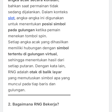
bahkan saat permainan tidak
sedang dijalankan. Dalam konteks
slot
, angka-angka ini digunakan
untuk menentukan
posisi simbol
pada gulungan
ketika pemain
menekan tombol spin.
Setiap angka acak yang dihasilkan
memiliki hubungan dengan
simbol
tertentu di gulungan virtual
,
sehingga menentukan hasil dari
setiap putaran. Dengan kata lain,
RNG adalah
otak di balik layar
yang memutuskan simbol apa yang
muncul pada tiap baris dan
gulungan.
2.
Bagaimana RNG Bekerja?