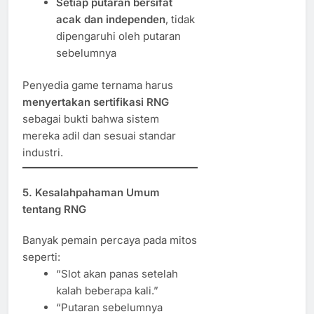
Setiap putaran bersifat
acak dan independen
, tidak
dipengaruhi oleh putaran
sebelumnya
Penyedia game ternama harus
menyertakan sertifikasi RNG
sebagai bukti bahwa sistem
mereka adil dan sesuai standar
industri.
5.
Kesalahpahaman Umum
tentang RNG
Banyak pemain percaya pada mitos
seperti:
“Slot akan panas setelah
kalah beberapa kali.”
“Putaran sebelumnya