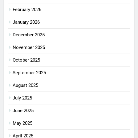
February 2026
January 2026
December 2025
November 2025
October 2025
September 2025
August 2025
July 2025
June 2025
May 2025
April 2025