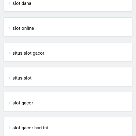
slot dana
slot online
situs slot gacor
situs slot
slot gacor
slot gacor hari ini