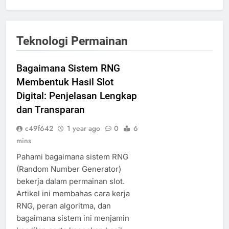
Teknologi Permainan
Bagaimana Sistem RNG
Membentuk Hasil Slot
Digital: Penjelasan Lengkap
dan Transparan
c49f642
1 year ago
0
6
mins
Pahami bagaimana sistem RNG
(Random Number Generator)
bekerja dalam permainan slot.
Artikel ini membahas cara kerja
RNG, peran algoritma, dan
bagaimana sistem ini menjamin