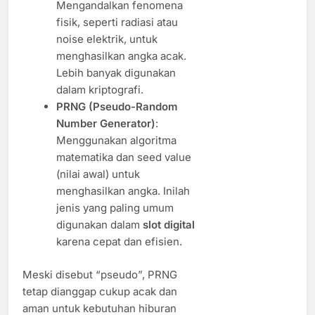
Mengandalkan fenomena
fisik, seperti radiasi atau
noise elektrik, untuk
menghasilkan angka acak.
Lebih banyak digunakan
dalam kriptografi.
PRNG (Pseudo-Random
Number Generator)
:
Menggunakan algoritma
matematika dan seed value
(nilai awal) untuk
menghasilkan angka. Inilah
jenis yang paling umum
digunakan dalam
slot digital
karena cepat dan efisien.
Meski disebut “pseudo”, PRNG
tetap dianggap cukup acak dan
aman untuk kebutuhan hiburan