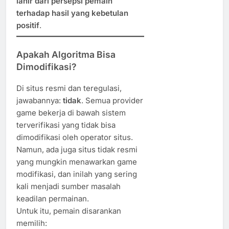
lahir dari persepsi pemain
terhadap hasil yang kebetulan
positif
.
Apakah Algoritma Bisa
Dimodifikasi?
Di situs resmi dan teregulasi,
jawabannya:
tidak
. Semua provider
game bekerja di bawah sistem
terverifikasi yang tidak bisa
dimodifikasi oleh operator situs.
Namun, ada juga situs tidak resmi
yang mungkin menawarkan game
modifikasi, dan inilah yang sering
kali menjadi sumber masalah
keadilan permainan.
Untuk itu, pemain disarankan
memilih: