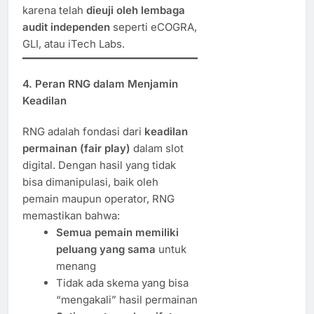
karena telah
dieuji oleh lembaga
audit independen
seperti eCOGRA,
GLI, atau iTech Labs.
4.
Peran RNG dalam Menjamin
Keadilan
RNG adalah fondasi dari
keadilan
permainan (fair play)
dalam slot
digital. Dengan hasil yang tidak
bisa dimanipulasi, baik oleh
pemain maupun operator, RNG
memastikan bahwa:
Semua pemain memiliki
peluang yang sama
untuk
menang
Tidak ada skema yang bisa
“mengakali” hasil permainan