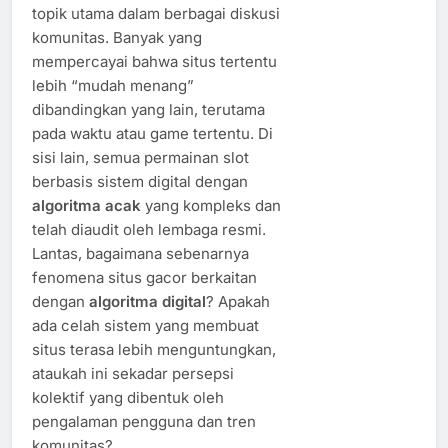
topik utama dalam berbagai diskusi
komunitas. Banyak yang
mempercayai bahwa situs tertentu
lebih “mudah menang”
dibandingkan yang lain, terutama
pada waktu atau game tertentu. Di
sisi lain, semua permainan slot
berbasis sistem digital dengan
algoritma acak
yang kompleks dan
telah diaudit oleh lembaga resmi.
Lantas, bagaimana sebenarnya
fenomena situs gacor berkaitan
dengan
algoritma digital
? Apakah
ada celah sistem yang membuat
situs terasa lebih menguntungkan,
ataukah ini sekadar persepsi
kolektif yang dibentuk oleh
pengalaman pengguna dan tren
komunitas?