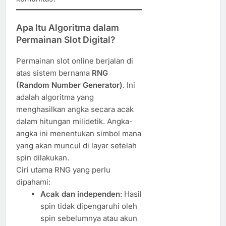
Apa Itu Algoritma dalam
Permainan Slot Digital?
Permainan slot online berjalan di
atas sistem bernama
RNG
(Random Number Generator)
. Ini
adalah algoritma yang
menghasilkan angka secara acak
dalam hitungan milidetik. Angka-
angka ini menentukan simbol mana
yang akan muncul di layar setelah
spin dilakukan.
Ciri utama RNG yang perlu
dipahami:
Acak dan independen
: Hasil
spin tidak dipengaruhi oleh
spin sebelumnya atau akun