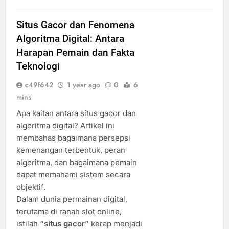
Situs Gacor dan Fenomena
Algoritma Digital: Antara
Harapan Pemain dan Fakta
Teknologi
c49f642
1 year ago
0
6
mins
Apa kaitan antara situs gacor dan
algoritma digital? Artikel ini
membahas bagaimana persepsi
kemenangan terbentuk, peran
algoritma, dan bagaimana pemain
dapat memahami sistem secara
objektif.
Dalam dunia permainan digital,
terutama di ranah slot online,
istilah
“situs gacor”
kerap menjadi