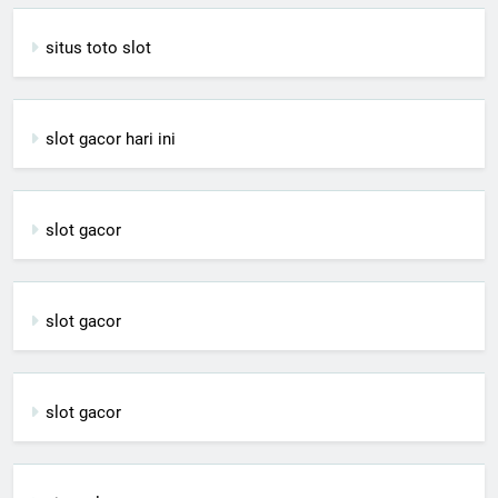
situs toto slot
slot gacor hari ini
slot gacor
slot gacor
slot gacor