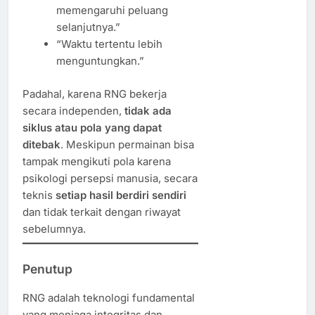
memengaruhi peluang
selanjutnya.”
“Waktu tertentu lebih
menguntungkan.”
Padahal, karena RNG bekerja
secara independen,
tidak ada
siklus atau pola yang dapat
ditebak
. Meskipun permainan bisa
tampak mengikuti pola karena
psikologi persepsi manusia, secara
teknis
setiap hasil berdiri sendiri
dan tidak terkait dengan riwayat
sebelumnya.
Penutup
RNG adalah teknologi fundamental
yang menjaga integritas dan