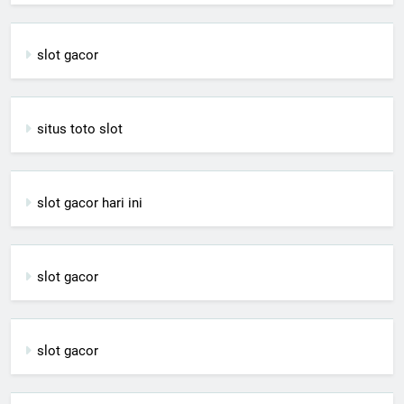
slot gacor
situs toto slot
slot gacor hari ini
slot gacor
slot gacor