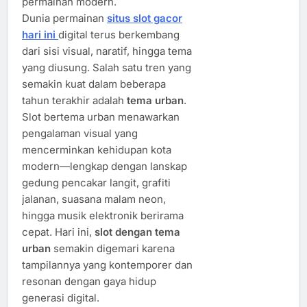
permainan modern.
Dunia permainan
situs slot gacor
hari ini
digital terus berkembang
dari sisi visual, naratif, hingga tema
yang diusung. Salah satu tren yang
semakin kuat dalam beberapa
tahun terakhir adalah
tema urban
.
Slot bertema urban menawarkan
pengalaman visual yang
mencerminkan kehidupan kota
modern—lengkap dengan lanskap
gedung pencakar langit, grafiti
jalanan, suasana malam neon,
hingga musik elektronik berirama
cepat. Hari ini,
slot dengan tema
urban
semakin digemari karena
tampilannya yang kontemporer dan
resonan dengan gaya hidup
generasi digital.