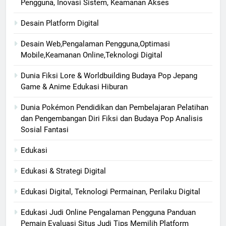
Pengguna, Inovasi Sistem, Keamanan Akses
Desain Platform Digital
Desain Web,Pengalaman Pengguna,Optimasi
Mobile,Keamanan Online,Teknologi Digital
Dunia Fiksi Lore & Worldbuilding Budaya Pop Jepang
Game & Anime Edukasi Hiburan
Dunia Pokémon Pendidikan dan Pembelajaran Pelatihan
dan Pengembangan Diri Fiksi dan Budaya Pop Analisis
Sosial Fantasi
Edukasi
Edukasi & Strategi Digital
Edukasi Digital, Teknologi Permainan, Perilaku Digital
Edukasi Judi Online Pengalaman Pengguna Panduan
Pemain Evaluasi Situs Judi Tips Memilih Platform