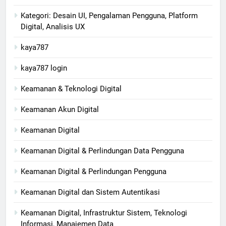
Kategori: Desain UI, Pengalaman Pengguna, Platform
Digital, Analisis UX
kaya787
kaya787 login
Keamanan & Teknologi Digital
Keamanan Akun Digital
Keamanan Digital
Keamanan Digital & Perlindungan Data Pengguna
Keamanan Digital & Perlindungan Pengguna
Keamanan Digital dan Sistem Autentikasi
Keamanan Digital, Infrastruktur Sistem, Teknologi
Informasi, Manajemen Data