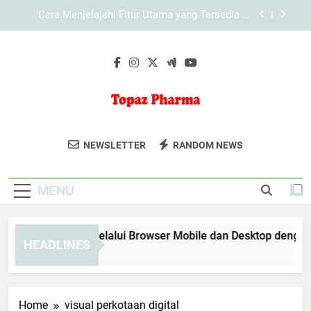
Skip
Cara Menjelajahi Fitur Utama yang Tersedia di
to
LEBAH4D secara Efektif
content
Cara Menjelajahi Fitur Utama yang Tersedia di
KAYA787 secara Terarah
LEBAH4D Login melalui Browser Mobile dan
Desktop dengan Proses yang Lebih Terarah
Cara Menjelajahi Fitur Utama yang Tersedia di
EDWINSLOT secara Terarah
Topaz Pharma
Dapatkan Produk Farmasi Berkualitas Di
Cara Menjelajahi Fitur Utama yang Tersedia di
NEWSLETTER
RANDOM NEWS
LEBAH4D secara Efektif
Topaz Pharma. Kesehatan Dan
Cara Menjelajahi Fitur Utama yang Tersedia di
Kebugaran Yang Terpercaya.
KAYA787 secara Terarah
MENU
BAH4D Login melalui Browser Mobile dan Desktop dengan Pro
HEADLINES
Weeks Ago
Home
visual perkotaan digital