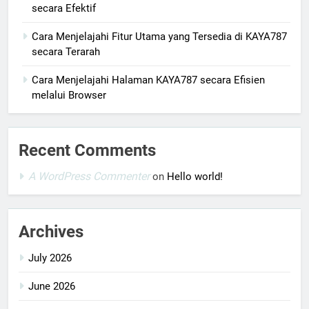
secara Efektif
Cara Menjelajahi Fitur Utama yang Tersedia di KAYA787
secara Terarah
Cara Menjelajahi Halaman KAYA787 secara Efisien
melalui Browser
Recent Comments
A WordPress Commenter
on
Hello world!
Archives
July 2026
June 2026