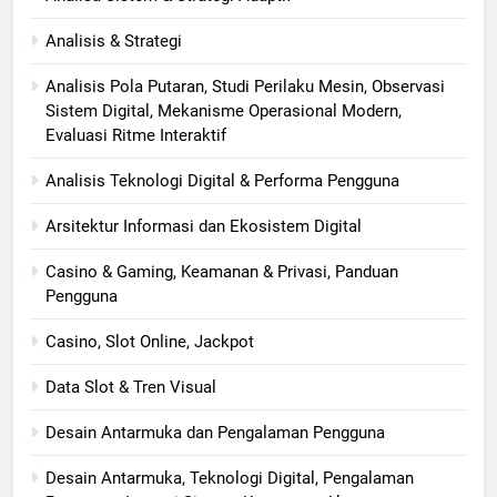
Analisis & Strategi
Analisis Pola Putaran, Studi Perilaku Mesin, Observasi
Sistem Digital, Mekanisme Operasional Modern,
Evaluasi Ritme Interaktif
Analisis Teknologi Digital & Performa Pengguna
Arsitektur Informasi dan Ekosistem Digital
Casino & Gaming, Keamanan & Privasi, Panduan
Pengguna
Casino, Slot Online, Jackpot
Data Slot & Tren Visual
Desain Antarmuka dan Pengalaman Pengguna
Desain Antarmuka, Teknologi Digital, Pengalaman