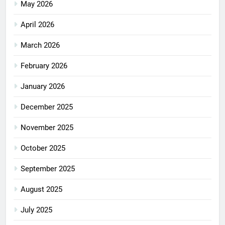
May 2026
April 2026
March 2026
February 2026
January 2026
December 2025
November 2025
October 2025
September 2025
August 2025
July 2025