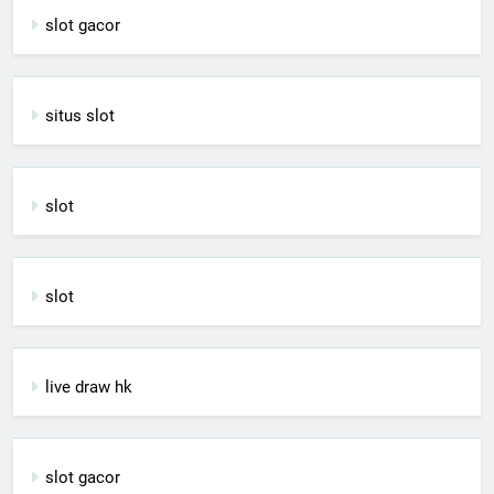
slot gacor
situs slot
slot
slot
live draw hk
slot gacor