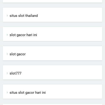
situs slot thailand
slot gacor hari ini
slot gacor
slot777
situs slot gacor hari ini