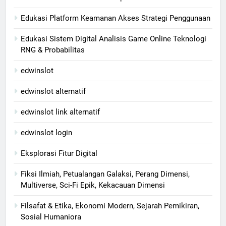
Edukasi Platform Keamanan Akses Strategi Penggunaan
Edukasi Sistem Digital Analisis Game Online Teknologi
RNG & Probabilitas
edwinslot
edwinslot alternatif
edwinslot link alternatif
edwinslot login
Eksplorasi Fitur Digital
Fiksi Ilmiah, Petualangan Galaksi, Perang Dimensi,
Multiverse, Sci-Fi Epik, Kekacauan Dimensi
Filsafat & Etika, Ekonomi Modern, Sejarah Pemikiran,
Sosial Humaniora