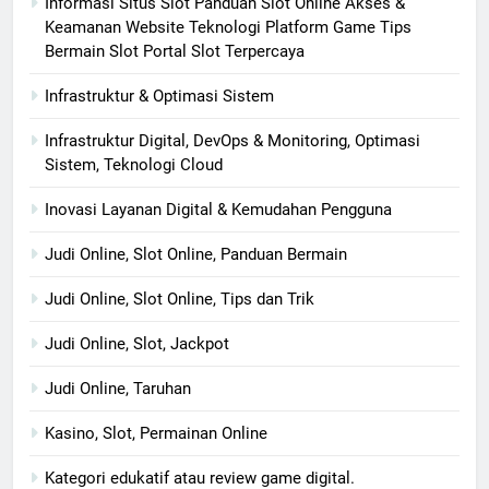
Informasi Situs Slot Panduan Slot Online Akses &
Keamanan Website Teknologi Platform Game Tips
Bermain Slot Portal Slot Terpercaya
Infrastruktur & Optimasi Sistem
Infrastruktur Digital, DevOps & Monitoring, Optimasi
Sistem, Teknologi Cloud
Inovasi Layanan Digital & Kemudahan Pengguna
Judi Online, Slot Online, Panduan Bermain
Judi Online, Slot Online, Tips dan Trik
Judi Online, Slot, Jackpot
Judi Online, Taruhan
Kasino, Slot, Permainan Online
Kategori edukatif atau review game digital.