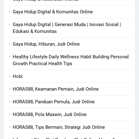
Gaya Hidup Digital & Komunitas Online
Gaya Hidup Digital | Generasi Muda | Inovasi Sosial |
Edukasi & Komunitas
Gaya Hidup, Hiburan, Judi Online
Healthy Lifestyle Daily Wellness Habit Building Personal
Growth Practical Health Tips
Hobi
HORAS88, Keamanan Pemain, Judi Online
HORAS88, Panduan Pemula, Judi Online
HORAS88, Pola Maxwin, Judi Online
HORAS88, Tips Bermain, Strategi Judi Online