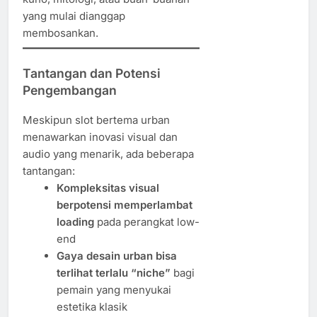
yang mulai dianggap
membosankan.
Tantangan dan Potensi
Pengembangan
Meskipun slot bertema urban
menawarkan inovasi visual dan
audio yang menarik, ada beberapa
tantangan:
Kompleksitas visual
berpotensi memperlambat
loading
pada perangkat low-
end
Gaya desain urban bisa
terlihat terlalu “niche”
bagi
pemain yang menyukai
estetika klasik