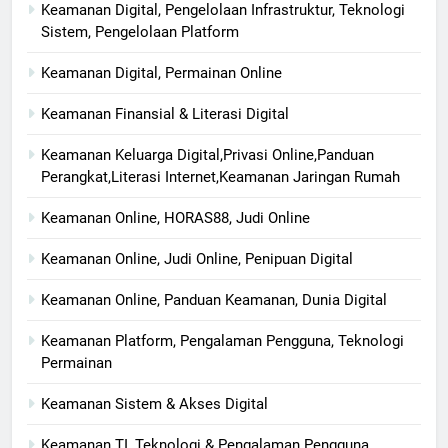
Keamanan Digital, Pengelolaan Infrastruktur, Teknologi
Sistem, Pengelolaan Platform
Keamanan Digital, Permainan Online
Keamanan Finansial & Literasi Digital
Keamanan Keluarga Digital,Privasi Online,Panduan
Perangkat,Literasi Internet,Keamanan Jaringan Rumah
Keamanan Online, HORAS88, Judi Online
Keamanan Online, Judi Online, Penipuan Digital
Keamanan Online, Panduan Keamanan, Dunia Digital
Keamanan Platform, Pengalaman Pengguna, Teknologi
Permainan
Keamanan Sistem & Akses Digital
Keamanan TI, Teknologi & Pengalaman Pengguna