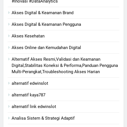
#Inovasi #DataAnalytics
Akses Digital & Keamanan Brand
Akses Digital & Keamanan Pengguna
Akses Kesehatan
Akses Online dan Kemudahan Digital
Alternatif Akses Resmi,Validasi dan Keamanan
Digital,Stabilitas Koneksi & Performa,Panduan Pengguna
Multi-Perangkat,Troubleshooting Akses Harian
alternatif edwinslot
alternatif kaya787
alternatif link edwinslot
Analisa Sistem & Strategi Adaptif