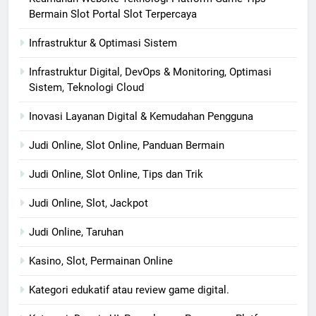
Bermain Slot Portal Slot Terpercaya
Infrastruktur & Optimasi Sistem
Infrastruktur Digital, DevOps & Monitoring, Optimasi
Sistem, Teknologi Cloud
Inovasi Layanan Digital & Kemudahan Pengguna
Judi Online, Slot Online, Panduan Bermain
Judi Online, Slot Online, Tips dan Trik
Judi Online, Slot, Jackpot
Judi Online, Taruhan
Kasino, Slot, Permainan Online
Kategori edukatif atau review game digital.