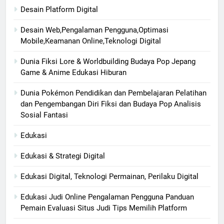
Desain Platform Digital
Desain Web,Pengalaman Pengguna,Optimasi
Mobile,Keamanan Online,Teknologi Digital
Dunia Fiksi Lore & Worldbuilding Budaya Pop Jepang
Game & Anime Edukasi Hiburan
Dunia Pokémon Pendidikan dan Pembelajaran Pelatihan
dan Pengembangan Diri Fiksi dan Budaya Pop Analisis
Sosial Fantasi
Edukasi
Edukasi & Strategi Digital
Edukasi Digital, Teknologi Permainan, Perilaku Digital
Edukasi Judi Online Pengalaman Pengguna Panduan
Pemain Evaluasi Situs Judi Tips Memilih Platform