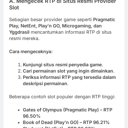
A. Mengecek RTP di Situs Resmi Provider
Slot
Sebagian besar provider game seperti
Pragmatic
Play, NetEnt, Play’n GO, Microgaming, dan
Yggdrasil
mencantumkan informasi RTP di situs
resmi mereka.
Cara mengeceknya:
Kunjungi situs resmi penyedia game
.
Cari permainan slot yang ingin dimainkan
.
Periksa informasi RTP yang tersedia dalam
deskripsi permainan
.
Beberapa contoh slot populer dengan RTP tinggi:
Gates of Olympus (Pragmatic Play) – RTP
96.50%
Book of Dead (Play’n GO) – RTP 96.21%