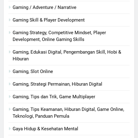
Gaming / Adventure / Narrative
Gaming Skill & Player Development
Gaming Strategy, Competitive Mindset, Player
Development, Online Gaming Skills
Gaming, Edukasi Digital, Pengembangan Skill, Hobi &
Hiburan
Gaming, Slot Online
Gaming, Strategi Permainan, Hiburan Digital
Gaming, Tips dan Trik, Game Multiplayer
Gaming, Tips Keamanan, Hiburan Digital, Game Online,
Teknologi, Panduan Pemula
Gaya Hidup & Kesehatan Mental