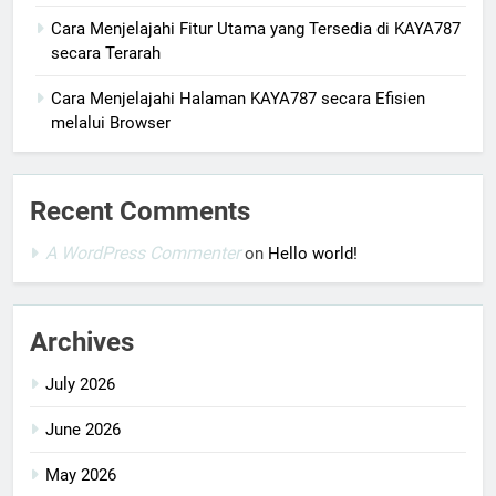
Cara Menjelajahi Fitur Utama yang Tersedia di KAYA787
secara Terarah
Cara Menjelajahi Halaman KAYA787 secara Efisien
melalui Browser
Recent Comments
A WordPress Commenter
on
Hello world!
Archives
July 2026
June 2026
May 2026