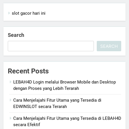
slot gacor hari ini
Search
SEARCH
Recent Posts
LEBAH4D Login melalui Browser Mobile dan Desktop
dengan Proses yang Lebih Terarah
Cara Menjelajahi Fitur Utama yang Tersedia di
EDWINSLOT secara Terarah
Cara Menjelajahi Fitur Utama yang Tersedia di LEBAH4D
secara Efektif