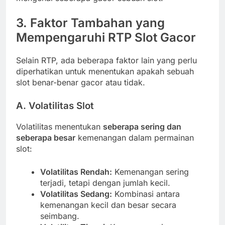
3. Faktor Tambahan yang
Mempengaruhi RTP Slot Gacor
Selain RTP, ada beberapa faktor lain yang perlu
diperhatikan untuk menentukan apakah sebuah
slot benar-benar gacor atau tidak.
A. Volatilitas Slot
Volatilitas menentukan
seberapa sering dan
seberapa besar
kemenangan dalam permainan
slot:
Volatilitas Rendah:
Kemenangan sering
terjadi, tetapi dengan jumlah kecil.
Volatilitas Sedang:
Kombinasi antara
kemenangan kecil dan besar secara
seimbang.