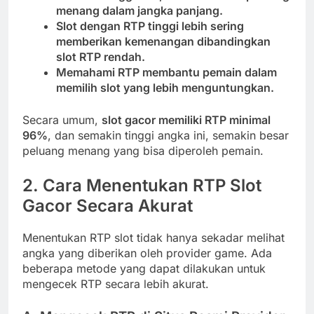
menang dalam jangka panjang.
Slot dengan RTP tinggi lebih sering
memberikan kemenangan dibandingkan
slot RTP rendah.
Memahami RTP membantu pemain dalam
memilih slot yang lebih menguntungkan.
Secara umum,
slot gacor memiliki RTP minimal
96%
, dan semakin tinggi angka ini, semakin besar
peluang menang yang bisa diperoleh pemain.
2. Cara Menentukan RTP Slot
Gacor Secara Akurat
Menentukan RTP slot tidak hanya sekadar melihat
angka yang diberikan oleh provider game. Ada
beberapa metode yang dapat dilakukan untuk
mengecek RTP secara lebih akurat.