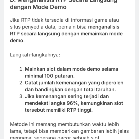
dengan Mode Demo
Jika RTP tidak tersedia di informasi game atau
situs penyedia data, pemain bisa
menganalisis
RTP secara langsung dengan memainkan mode
demo
.
Langkah-langkahnya:
Mainkan slot dalam mode demo selama
minimal 100 putaran
.
Catat jumlah kemenangan yang diperoleh
dan bandingkan dengan total taruhan.
Jika kemenangan sering terjadi dan
mendekati angka 96%, kemungkinan slot
tersebut memiliki RTP tinggi.
Metode ini memang membutuhkan waktu lebih
lama, tetapi bisa memberikan gambaran lebih jelas
mengenai seberapa gacor sebuah slot.