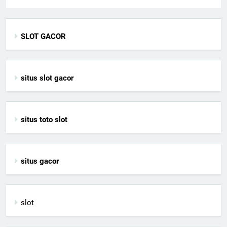
SLOT GACOR
situs slot gacor
situs toto slot
situs gacor
slot