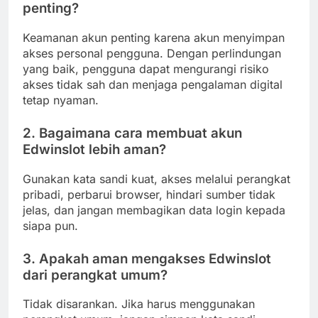
penting?
Keamanan akun penting karena akun menyimpan
akses personal pengguna. Dengan perlindungan
yang baik, pengguna dapat mengurangi risiko
akses tidak sah dan menjaga pengalaman digital
tetap nyaman.
2. Bagaimana cara membuat akun
Edwinslot lebih aman?
Gunakan kata sandi kuat, akses melalui perangkat
pribadi, perbarui browser, hindari sumber tidak
jelas, dan jangan membagikan data login kepada
siapa pun.
3. Apakah aman mengakses Edwinslot
dari perangkat umum?
Tidak disarankan. Jika harus menggunakan