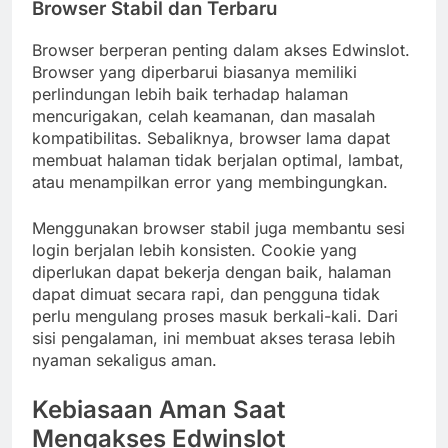
Browser Stabil dan Terbaru
Browser berperan penting dalam akses Edwinslot.
Browser yang diperbarui biasanya memiliki
perlindungan lebih baik terhadap halaman
mencurigakan, celah keamanan, dan masalah
kompatibilitas. Sebaliknya, browser lama dapat
membuat halaman tidak berjalan optimal, lambat,
atau menampilkan error yang membingungkan.
Menggunakan browser stabil juga membantu sesi
login berjalan lebih konsisten. Cookie yang
diperlukan dapat bekerja dengan baik, halaman
dapat dimuat secara rapi, dan pengguna tidak
perlu mengulang proses masuk berkali-kali. Dari
sisi pengalaman, ini membuat akses terasa lebih
nyaman sekaligus aman.
Kebiasaan Aman Saat
Mengakses Edwinslot