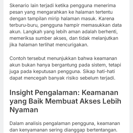
Skenario lain terjadi ketika pengguna menerima
pesan yang mengarahkan ke halaman tertentu
dengan tampilan mirip halaman masuk. Karena
terburu-buru, pengguna hampir memasukkan data
akun. Langkah yang lebih aman adalah berhenti,
memeriksa sumber akses, dan tidak melanjutkan
jika halaman terlihat mencurigakan.
Contoh tersebut menunjukkan bahwa keamanan
akun bukan hanya bergantung pada sistem, tetapi
juga pada keputusan pengguna. Sikap hati-hati
dapat mencegah banyak risiko sebelum terjadi.
Insight Pengalaman: Keamanan
yang Baik Membuat Akses Lebih
Nyaman
Dalam analisis pengalaman pengguna, keamanan
dan kenyamanan sering dianggap bertentangan.