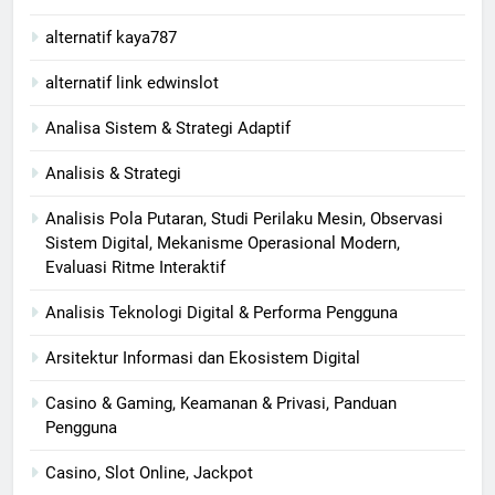
alternatif kaya787
alternatif link edwinslot
Analisa Sistem & Strategi Adaptif
Analisis & Strategi
Analisis Pola Putaran, Studi Perilaku Mesin, Observasi
Sistem Digital, Mekanisme Operasional Modern,
Evaluasi Ritme Interaktif
Analisis Teknologi Digital & Performa Pengguna
Arsitektur Informasi dan Ekosistem Digital
Casino & Gaming, Keamanan & Privasi, Panduan
Pengguna
Casino, Slot Online, Jackpot