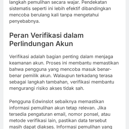
langkah pemulihan secara wajar. Pendekatan
sistematis seperti ini lebih efektif dibandingkan
mencoba berulang kali tanpa mengetahui
penyebabnya.
Peran Verifikasi dalam
Perlindungan Akun
Verifikasi adalah bagian penting dalam menjaga
keamanan akun. Proses ini membantu memastikan
bahwa pengguna yang mencoba masuk benar-
benar pemilik akun. Walaupun terkadang terasa
sebagai langkah tambahan, verifikasi membantu
mengurangi risiko akses tidak sah.
Pengguna Edwinslot sebaiknya memastikan
informasi pemulihan akun tetap relevan. Jika
tersedia pengaturan email, nomor ponsel, atau
metode verifikasi lain, pastikan data tersebut
masih dapat diakses. Informasi pemulihan yang