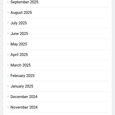
September 2025
August 2025
July 2025
June 2025
May 2025
April 2025
March 2025
February 2025
January 2025
December 2024
November 2024