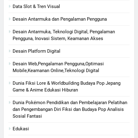
Data Slot & Tren Visual
Desain Antarmuka dan Pengalaman Pengguna
Desain Antarmuka, Teknologi Digital, Pengalaman
Pengguna, Inovasi Sistem, Keamanan Akses
Desain Platform Digital
Desain Web,Pengalaman Pengguna,Optimasi
Mobile,Keamanan Online,Teknologi Digital
Dunia Fiksi Lore & Worldbuilding Budaya Pop Jepang
Game & Anime Edukasi Hiburan
Dunia Pokémon Pendidikan dan Pembelajaran Pelatihan
dan Pengembangan Diri Fiksi dan Budaya Pop Analisis
Sosial Fantasi
Edukasi