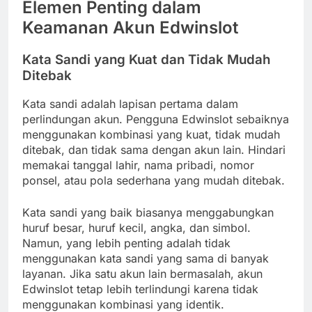
Elemen Penting dalam
Keamanan Akun Edwinslot
Kata Sandi yang Kuat dan Tidak Mudah
Ditebak
Kata sandi adalah lapisan pertama dalam
perlindungan akun. Pengguna Edwinslot sebaiknya
menggunakan kombinasi yang kuat, tidak mudah
ditebak, dan tidak sama dengan akun lain. Hindari
memakai tanggal lahir, nama pribadi, nomor
ponsel, atau pola sederhana yang mudah ditebak.
Kata sandi yang baik biasanya menggabungkan
huruf besar, huruf kecil, angka, dan simbol.
Namun, yang lebih penting adalah tidak
menggunakan kata sandi yang sama di banyak
layanan. Jika satu akun lain bermasalah, akun
Edwinslot tetap lebih terlindungi karena tidak
menggunakan kombinasi yang identik.