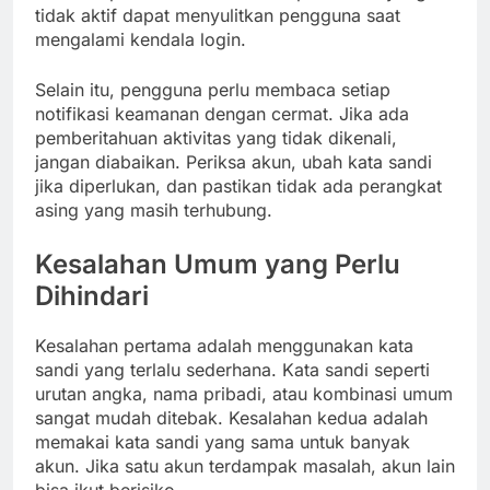
tidak aktif dapat menyulitkan pengguna saat
mengalami kendala login.
Selain itu, pengguna perlu membaca setiap
notifikasi keamanan dengan cermat. Jika ada
pemberitahuan aktivitas yang tidak dikenali,
jangan diabaikan. Periksa akun, ubah kata sandi
jika diperlukan, dan pastikan tidak ada perangkat
asing yang masih terhubung.
Kesalahan Umum yang Perlu
Dihindari
Kesalahan pertama adalah menggunakan kata
sandi yang terlalu sederhana. Kata sandi seperti
urutan angka, nama pribadi, atau kombinasi umum
sangat mudah ditebak. Kesalahan kedua adalah
memakai kata sandi yang sama untuk banyak
akun. Jika satu akun terdampak masalah, akun lain