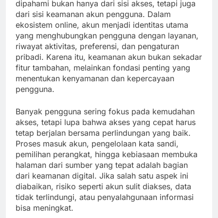
dipahami bukan hanya dari sisi akses, tetapi juga
dari sisi keamanan akun pengguna. Dalam
ekosistem online, akun menjadi identitas utama
yang menghubungkan pengguna dengan layanan,
riwayat aktivitas, preferensi, dan pengaturan
pribadi. Karena itu, keamanan akun bukan sekadar
fitur tambahan, melainkan fondasi penting yang
menentukan kenyamanan dan kepercayaan
pengguna.
Banyak pengguna sering fokus pada kemudahan
akses, tetapi lupa bahwa akses yang cepat harus
tetap berjalan bersama perlindungan yang baik.
Proses masuk akun, pengelolaan kata sandi,
pemilihan perangkat, hingga kebiasaan membuka
halaman dari sumber yang tepat adalah bagian
dari keamanan digital. Jika salah satu aspek ini
diabaikan, risiko seperti akun sulit diakses, data
tidak terlindungi, atau penyalahgunaan informasi
bisa meningkat.