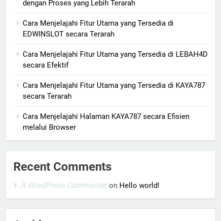
dengan Proses yang Lebih Terarah
Cara Menjelajahi Fitur Utama yang Tersedia di
EDWINSLOT secara Terarah
Cara Menjelajahi Fitur Utama yang Tersedia di LEBAH4D
secara Efektif
Cara Menjelajahi Fitur Utama yang Tersedia di KAYA787
secara Terarah
Cara Menjelajahi Halaman KAYA787 secara Efisien
melalui Browser
Recent Comments
A WordPress Commenter
on
Hello world!