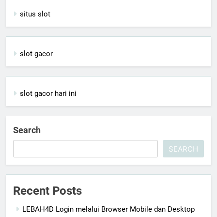
situs slot
slot gacor
slot gacor hari ini
Search
SEARCH
Recent Posts
LEBAH4D Login melalui Browser Mobile dan Desktop