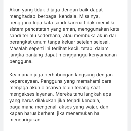
Akun yang tidak dijaga dengan baik dapat
menghadapi berbagai kendala. Misalnya,
pengguna lupa kata sandi karena tidak memiliki
sistem pencatatan yang aman, menggunakan kata
sandi terlalu sederhana, atau membuka akun dari
perangkat umum tanpa keluar setelah selesai.
Masalah seperti ini terlihat kecil, tetapi dalam
jangka panjang dapat mengganggu kenyamanan
pengguna.
Keamanan juga berhubungan langsung dengan
kepercayaan. Pengguna yang memahami cara
menjaga akun biasanya lebih tenang saat
mengakses layanan. Mereka tahu langkah apa
yang harus dilakukan jika terjadi kendala,
bagaimana mengenali akses yang wajar, dan
kapan harus berhenti jika menemukan hal
mencurigakan.