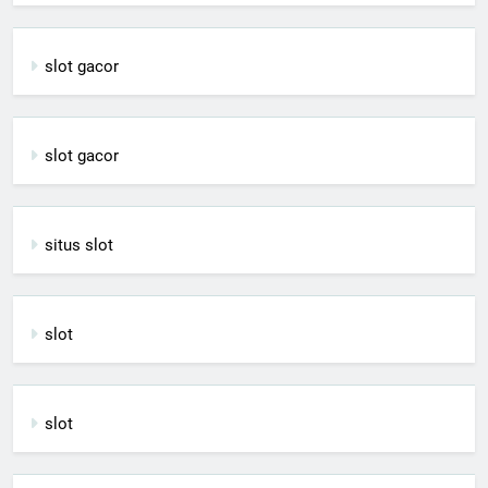
slot gacor
slot gacor
situs slot
slot
slot