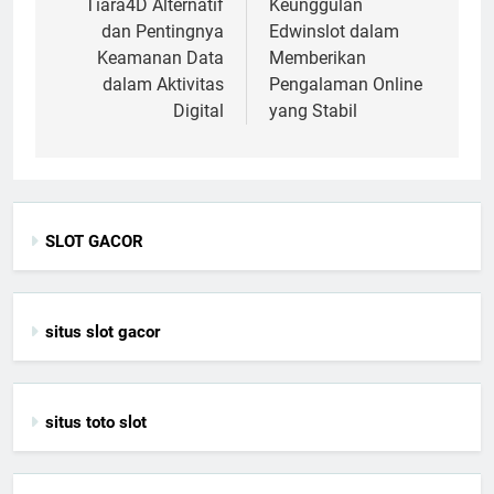
navigation
Tiara4D Alternatif
Keunggulan
dan Pentingnya
Edwinslot dalam
Keamanan Data
Memberikan
dalam Aktivitas
Pengalaman Online
Digital
yang Stabil
SLOT GACOR
situs slot gacor
situs toto slot