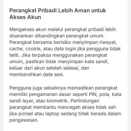
Perangkat Pribadi Lebih Aman untuk
Akses Akun
Mengakses akun melalui perangkat pribadi lebih
disarankan dibandingkan perangkat umum.
Perangkat bersama berisiko menyimpan riwayat,
cache, cookie, atau data login jika pengguna tidak
teliti. Jika terpaksa menggunakan perangkat
umum, pastikan tidak menyimpan kata sandi,
keluar dari akun setelah selesai, dan
membersihkan data sesi.
Pengguna juga sebaiknya memastikan perangkat
memiliki pengamanan dasar seperti PIN, pola, kata
sandi layar, atau biometrik. Perlindungan
perangkat membantu mencegah akses tidak sah
jika ponsel atau laptop sedang tidak berada dalam
pengawasan.