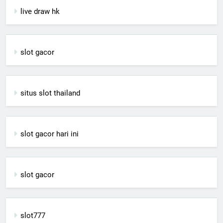
live draw hk
slot gacor
situs slot thailand
slot gacor hari ini
slot gacor
slot777