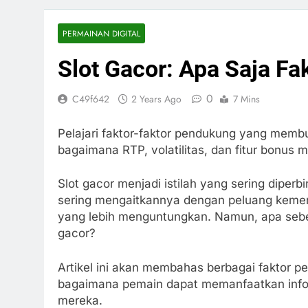
PERMAINAN DIGITAL
Slot Gacor: Apa Saja F
0
C49f642
2 Years Ago
7 Mins
Pelajari faktor-faktor pendukung yang memb
bagaimana RTP, volatilitas, dan fitur bonus 
Slot gacor menjadi istilah yang sering diper
sering mengaitkannya dengan peluang keme
yang lebih menguntungkan. Namun, apa sebe
gacor?
Artikel ini akan membahas berbagai faktor 
bagaimana pemain dapat memanfaatkan infor
mereka.