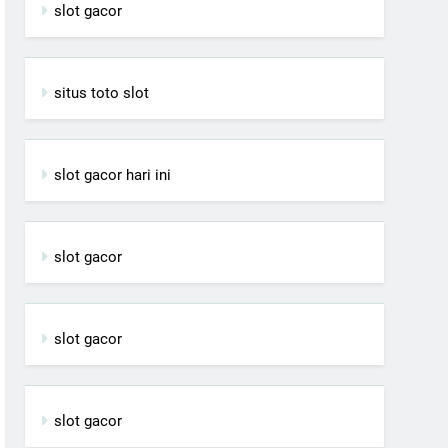
slot gacor
situs toto slot
slot gacor hari ini
slot gacor
slot gacor
slot gacor