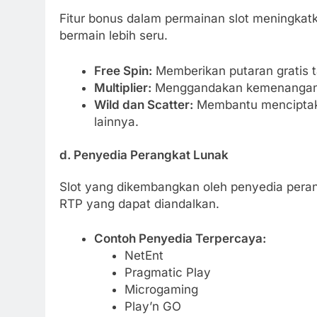
Fitur bonus dalam permainan slot meningk
bermain lebih seru.
Free Spin:
Memberikan putaran gratis 
Multiplier:
Menggandakan kemenangan s
Wild dan Scatter:
Membantu menciptaka
lainnya.
d. Penyedia Perangkat Lunak
Slot yang dikembangkan oleh penyedia peran
RTP yang dapat diandalkan.
Contoh Penyedia Terpercaya:
NetEnt
Pragmatic Play
Microgaming
Play’n GO