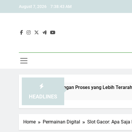
Skip
August 7, 2026
7:38:44 AM
to
content
Top
Dapatkan 
e dan Desktop dengan Proses yang Lebih Terarah
Cara 
2 Week
HEADLINES
Home
Permainan Digital
Slot Gacor: Apa Saj